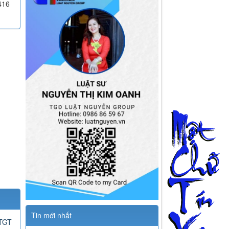
416
Tin mới nhất
GTGT