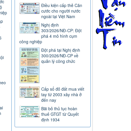
ước
Điều kiện cấp thẻ Căn
ộ
cước cho người nước
hiệp
ngoài tại Việt Nam
ap
Nghị định
C
303/2026/NĐ-CP: Đột
phá 4 mô hình cụm
6
công nghiệp
Đột phá tại Nghị định
300/2026/NĐ-CP về
tội
quản lý công chức
heo
Cấp sổ đỏ đất mua viết
tay từ 2003 xây nhà ở
đến nay
ai
Bãi bỏ thủ tục hoàn
h
thuế GTGT từ Quyết
định 1934