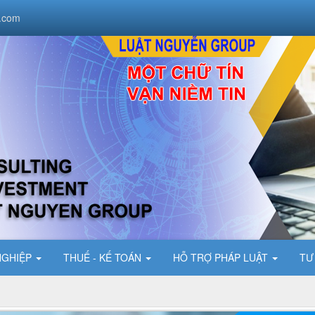
.com
NGHIỆP
THUẾ - KẾ TOÁN
HỖ TRỢ PHÁP LUẬT
TƯ