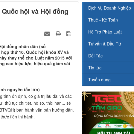
Dịch Vụ Doanh Nghiệp
 Quốc hội và Hội đồng
Thuế - Kế Toán
Hỗ Trợ Pháp Luật
Tư vấn & Đầu Tư
Hội đồng nhân dân (số
 họp thứ 10, Quốc hội khóa XV và
Đối Tác
 này thay thế cho Luật năm 2015 với
g cao hiệu lực, hiệu quả giám sát
Tin tức
Tuyển dụng
ịnh nguyên tắc lớn)
tính ổn định, có giá trị lâu dài và các
 thủ tục chi tiết, hồ sơ, thời hạn... sẽ
UBTVQH) ban hành văn bản hướng dẫn.
thực tiễn thi hành.