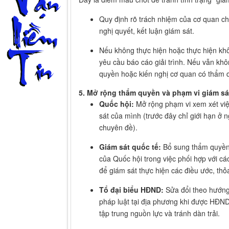
Quy định rõ trách nhiệm của cơ quan chị
nghị quyết, kết luận giám sát.
Nếu không thực hiện hoặc thực hiện kh
yêu cầu báo cáo giải trình. Nếu vẫn khô
quyền hoặc kiến nghị cơ quan có thẩm 
5. Mở rộng thẩm quyền và phạm vi giám sá
Quốc hội:
Mở rộng phạm vi xem xét việ
sát của mình (trước đây chỉ giới hạn ở 
chuyên đề).
Giám sát quốc tế:
Bổ sung thẩm quyền 
của Quốc hội trong việc phối hợp với c
để giám sát thực hiện các điều ước, thỏ
Tổ đại biểu HĐND:
Sửa đổi theo hướng 
pháp luật tại địa phương khi được HĐ
tập trung nguồn lực và tránh dàn trải.