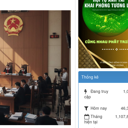
Thống kê
Đang truy
1,
cập
Hôm nay
46,
Tháng
1,107,
hiện tại