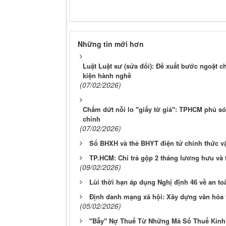
Những tin mới hơn
Luật Luật sư (sửa đổi): Đề xuất bước ngoặt c
kiện hành nghề
(07/02/2026)
Chấm dứt nỗi lo "giấy tờ giả": TPHCM phủ só
chính
(07/02/2026)
Sổ BHXH và thẻ BHYT điện tử chính thức v
TP.HCM: Chi trả gộp 2 tháng lương hưu và
(09/02/2026)
Lùi thời hạn áp dụng Nghị định 46 về an t
Định danh mạng xã hội: Xây dựng văn hóa 
(05/02/2026)
"Bẫy" Nợ Thuế Từ Những Mã Số Thuế Kinh