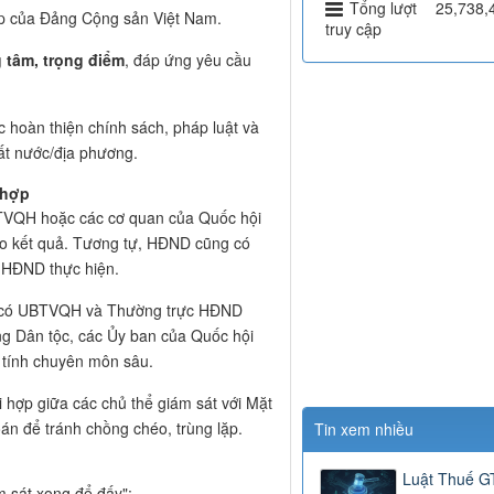
Tổng lượt
25,738,
iếp của Đảng Cộng sản Việt Nam.
truy cập
g tâm, trọng điểm
, đáp ứng yêu cầu
c hoàn thiện chính sách, pháp luật và
ất nước/địa phương.
 hợp
TVQH hoặc các cơ quan của Quốc hội
áo kết quả. Tương tự, HĐND cũng có
 HĐND thực hiện.
 có UBTVQH và Thường trực HĐND
ng Dân tộc, các Ủy ban của Quốc hội
 tính chuyên môn sâu.
 hợp giữa các chủ thể giám sát với Mặt
oán để tránh chồng chéo, trùng lặp.
Tin xem nhiều
Luật Thuế 
m sát xong để đấy":