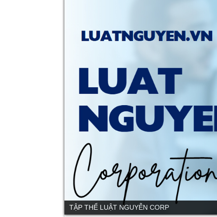
TẬP THỂ LUẬT NGUYỄN CORP