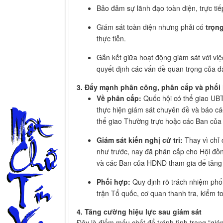
Bảo đảm sự lãnh đạo toàn diện, trực t
Giám sát toàn diện nhưng phải có
trọn
thực tiễn.
Gắn kết giữa hoạt động giám sát với việ
quyết định các vấn đề quan trọng của đ
3. Đẩy mạnh phân công, phân cấp và phối
Về phân cấp:
Quốc hội có thể giao UB
thực hiện giám sát chuyên đề và báo c
thể giao Thường trực hoặc các Ban của
Giám sát kiến nghị cử tri:
Thay vì chỉ
như trước, nay đã phân cấp cho Hội đồ
và các Ban của HĐND tham gia để tăng
Phối hợp:
Quy định rõ trách nhiệm phối
trận Tổ quốc, cơ quan thanh tra, kiểm t
4. Tăng cường hiệu lực sau giám sát
Đây là điểm mấu chốt để tránh tình trạng "giá