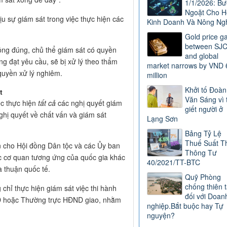
1/1/2026: B
Ngoặt Cho H
u sự giám sát trong việc thực hiện các
Kinh Doanh Và Nông Ng
Gold price g
between SJ
ông đúng, chủ thể giám sát có quyền
and global
ng đạt yêu cầu, sẽ bị xử lý theo thẩm
market narrows by VND 
quyền xử lý nghiêm.
million
Khởi tố Đoàn
t
Văn Sáng vì 
c thực hiện
tất cả
các nghị quyết giám
giết người ở
nghị quyết về chất vấn và giám sát
Lạng Sơn
Bảng Tỷ Lệ
Thuế Suất T
cho Hội đồng Dân tộc và các Ủy ban
Thông Tư
ác cơ quan tương ứng của quốc gia khác
40/2021/TT-BTC
a thuận quốc tế.
Quỹ Phòng
chống thiên t
chỉ thực hiện giám sát việc thi hành
đối với Doan
ND hoặc Thường trực HĐND giao, nhằm
nghiệp.Bắt buộc hay Tự
nguyện?