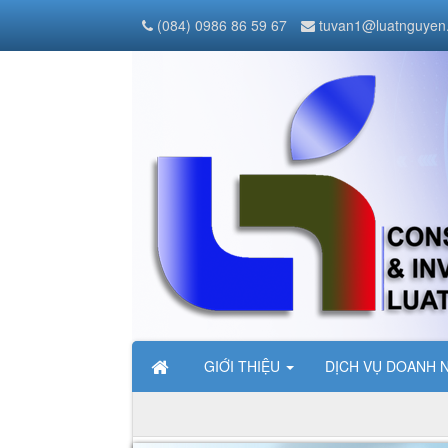
(084) 0986 86 59 67
tuvan1@luatnguyen
GIỚI THIỆU
DỊCH VỤ DOANH 