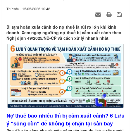
Thứ sáu - 15/05/2026 10:48
Bị tạm hoãn xuất cảnh do nợ thuế là rủi ro lớn khi kinh
doanh. Xem ngay ngưỡng nợ thuế bị cấm xuất cảnh theo
Nghị định 49/2025/NĐ-CP và cách xử lý nhanh nhất.
Nợ thuế bao nhiêu thì bị cấm xuất cảnh? 6 Lưu
ý "sống còn" để không bị chặn tại sân bay
Bạn đã sẵn sàng cho chuyến công tác hay du lịch nước ngoài,