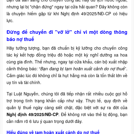
nhưng lại bị "chặn đứng" ngay tại cửa hải quan? Đây không còn
là chuyện hiếm gặp từ khi Nghị định 49/2025/NĐ-CP có hiệu
lực.
Đừng để chuyến đi "vỡ lở" chỉ vì một dòng thông
báo nợ thuế
Hãy tưởng tượng, bạn đã chuẩn bị kỹ lưỡng cho chuyến công
tác ký kết hợp đồng triệu đô hoặc một kỳ nghỉ dưỡng xa hoa
cùng gia đình. Thế nhưng, ngay tại cửa khẩu, cán bộ xuất nhập
cảnh thông báo: “
Bạn đang bị tạm hoãn xuất cảnh do nợ thuế
”.
Cảm giác lúc đó không chỉ là hụt hẫng mà còn là tổn thất lớn về
uy tín và tài chính.
Tại Luật Nguyễn, chúng tôi đã tiếp nhận rất nhiều cuộc gọi hỗ
trợ trong tình trạng khẩn cấp như vậy. Thực tế, quy định về
quản lý thuế ngày càng siết chặt, đặc biệt với sự ra đời của
Nghị định 49/2025/NĐ-CP
. Để không rơi vào thế bị động, bạn
cần nắm rõ 6 lưu ý quan trọng dưới đây.
Hiểu đúng về tạm hoãn xuất cảnh do nợ thuế