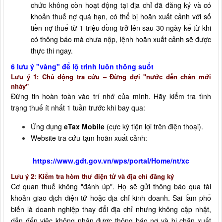
chức không còn hoạt động tại địa chỉ đã đăng ký và có
khoản thuế nợ quá hạn, có thể bị hoãn xuất cảnh với số
tiền nợ thuế từ 1 triệu đồng trở lên sau 30 ngày kể từ khi
có thông báo mà chưa nộp, lệnh hoãn xuất cảnh sẽ được
thực thi ngay.
6 lưu ý "vàng" để lộ trình luôn thông suốt
Lưu ý 1: Chủ động tra cứu – Đừng đợi "nước đến chân mới
nhảy"
Đừng tin hoàn toàn vào trí nhớ của mình. Hãy kiểm tra tình
trạng thuế ít nhất 1 tuần trước khi bay qua:
Ứng dụng
eTax Mobile
(cực kỳ tiện lợi trên điện thoại).
Website tra cứu tạm hoãn xuất cảnh:
https://www.gdt.gov.vn/wps/portal/Home/nt/xc
Lưu ý 2: Kiểm tra hòm thư điện tử và địa chỉ đăng ký
Cơ quan thuế không "đánh úp". Họ sẽ gửi thông báo qua tài
khoản giao dịch điện tử hoặc địa chỉ kinh doanh. Sai lầm phổ
biến là doanh nghiệp thay đổi địa chỉ nhưng không cập nhật,
dẫn đến việc không nhận được thông báo nợ và bị chặn xuất