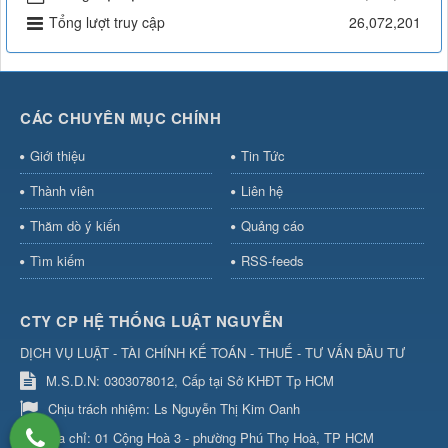
Tổng lượt truy cập
26,072,201
CÁC CHUYÊN MỤC CHÍNH
Giới thiệu
Tin Tức
Thành viên
Liên hệ
Thăm dò ý kiến
Quảng cáo
Tìm kiếm
RSS-feeds
CTY CP HỆ THỐNG LUẬT NGUYỄN
DỊCH VỤ LUẬT - TÀI CHÍNH KẾ TOÁN - THUẾ - TƯ VẤN ĐẦU TƯ
M.S.D.N: 0303078012, Cấp tại Sở KHĐT Tp HCM
Chịu trách nhiệm:
Ls Nguyễn Thị Kim Oanh
Địa chỉ:
01 Cộng Hoà 3 - phường Phú Thọ Hoà, TP HCM