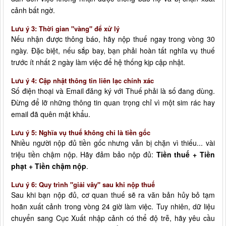
cảnh bất ngờ.
Lưu ý 3: Thời gian "vàng" để xử lý
Nếu nhận được thông báo, hãy nộp thuế ngay trong vòng 30
ngày. Đặc biệt, nếu sắp bay, bạn phải hoàn tất nghĩa vụ thuế
trước ít nhất 2 ngày làm việc để hệ thống kịp cập nhật.
Lưu ý 4: Cập nhật thông tin liên lạc chính xác
Số điện thoại và Email đăng ký với Thuế phải là số đang dùng.
Đừng để lỡ những thông tin quan trọng chỉ vì một sim rác hay
email đã quên mật khẩu.
Lưu ý 5: Nghĩa vụ thuế không chỉ là tiền gốc
Nhiều người nộp đủ tiền gốc nhưng vẫn bị chặn vì thiếu... vài
triệu tiền chậm nộp. Hãy đảm bảo nộp đủ:
Tiền thuế + Tiền
phạt + Tiền chậm nộp
.
Lưu ý 6: Quy trình "giải vây" sau khi nộp thuế
Sau khi bạn nộp đủ, cơ quan thuế sẽ ra văn bản hủy bỏ tạm
hoãn xuất cảnh trong vòng 24 giờ làm việc. Tuy nhiên, dữ liệu
chuyển sang Cục Xuất nhập cảnh có thể độ trễ, hãy yêu cầu