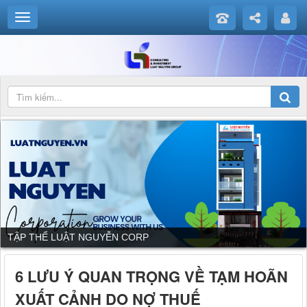
TẬP THỂ LUẬT NGUYỄN CORP
6 LƯU Ý QUAN TRỌNG VỀ TẠM HOÃN
XUẤT CẢNH DO NỢ THUẾ