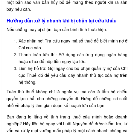
một bản sao văn bản hủy bỏ để mang theo người khi ra sân
bay nếu cần.
Hướng dẫn xử lý nhanh khi bị chặn tại cửa khẩu
Nếu chẳng may bị chặn, bạn cần bình tĩnh thực hiện:
Xác nhận nợ: Tra cứu ngay mã số thuế để biết mình nợ ở
Chi cục nào.
Thanh toán tức thì: Sử dụng các ứng dụng ngân hàng
hoặc eTax để nộp tiền ngay lập tức.
Liên hệ hỗ trợ: Gọi ngay cho bộ phận quản lý nợ của Chi
cục Thuế đó để yêu cầu đẩy nhanh thủ tục xóa nợ trên
hệ thống.
Tuân thủ thuế không chỉ là nghĩa vụ mà còn là tấm hộ chiếu
quyền lực nhất cho những chuyến đi. Đừng để những sơ suất
nhỏ về pháp lý làm gián đoạn kế hoạch lớn của bạn.
Bạn đang lo lắng về tình trạng thuế của mình hoặc doanh
nghiệp? Hãy liên hệ ngay với Luật Nguyễn để được kiểm tra, tư
vấn và xử lý mọi vướng mắc pháp lý một cách nhanh chóng và