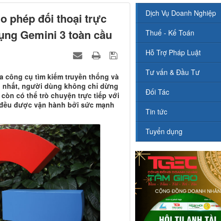
Dịch Vụ Doanh Nghiệp
 phép đối thoại trực
dụng Gemini 3 toàn cầu
Thuế - Kế Toán
Hỗ Trợ Pháp Luật
Tư vấn & Đầu Tư
a công cụ tìm kiếm truyền thống và
ới nhất, người dùng không chỉ dừng
Đối Tác
 còn có thể trò chuyện trực tiếp với
cả đều được vận hành bởi sức mạnh
Tin tức
Tuyển dụng