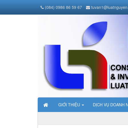
(084) 0986 86 59 67
tuvan1@luatnguyen
GIỚI THIỆU
DỊCH VỤ DOANH 