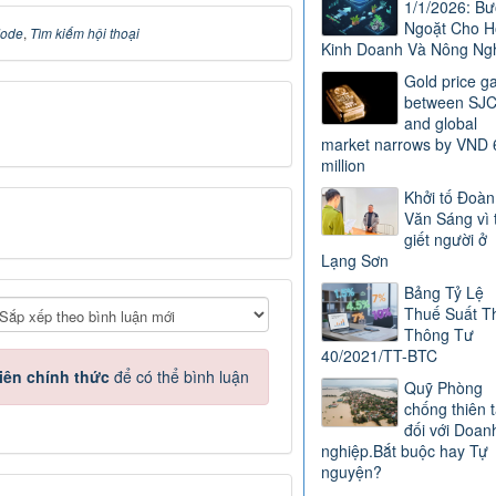
1/1/2026: B
Ngoặt Cho H
Mode
,
Tìm kiếm hội thoại
Kinh Doanh Và Nông Ng
Gold price g
between SJ
and global
market narrows by VND 
million
Khởi tố Đoàn
Văn Sáng vì 
giết người ở
Lạng Sơn
Bảng Tỷ Lệ
Thuế Suất T
Thông Tư
40/2021/TT-BTC
iên chính thức
để có thể bình luận
Quỹ Phòng
chống thiên t
đối với Doan
nghiệp.Bắt buộc hay Tự
nguyện?