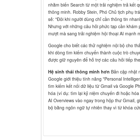
nhằm biến Search từ một trải nghiệm trả kết 
thông minh. Robby Stein, Phó Chủ tịch phụ t
sẻ: "Đôi khi người dùng chỉ cần thông tin nhanh
Nhưng với những câu hỏi phức tạp cần khám 
mượt mà sang trải nghiệm hội thoại AI mạnh 
Google cho biết các thử nghiệm nội bộ cho th
khi dòng tìm kiếm chuyển thành cuộc trò chuy
được giữ nguyên để hỗ trợ các câu hỏi tiếp th
Hệ sinh thái thông minh hơn
Bản cập nhật n
Google giới thiệu tính năng "Personal Intelli
tìm kiếm kết nối dữ liệu từ Gmail và Google Ph
hóa (ví dụ: tìm lại kỷ niệm chuyến đi hoặc hó
AI Overviews vào ngay trong hộp thư Gmail, gi
bộ bằng ngôn ngữ tự nhiên thay vì từ khóa cứ