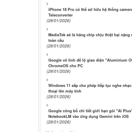
iPhone 18 Pro có thể sở hữu hệ thống camer
Teleconverter
(28/01/2026)
MediaTek sẽ là hãng chip chịu thiệt hại nặn
toàn cầu
(28/01/2026)
Google vô tình để lộ giao diện "Aluminium OS
ChromeOS cho PC
(28/01/2026)
Windows 11 sắp cho phép tiếp tục nghe nhạc 
thoại lên máy tính
(28/01/2026)
Google công bố chi tiết giới hạn gói "AI Plus
NotebookLM vào ứng dụng Gemini trên iOS
(28/01/2026)