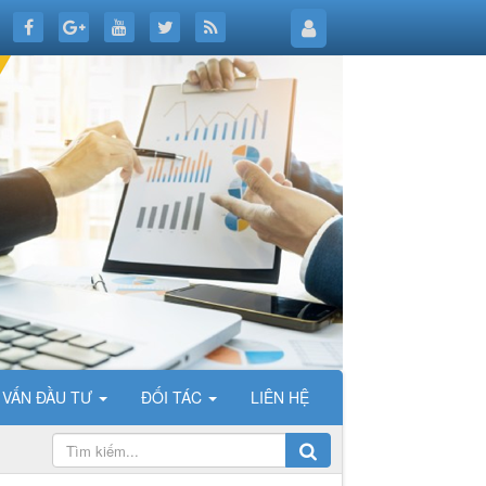
 VẤN ĐẦU TƯ
ĐỐI TÁC
LIÊN HỆ