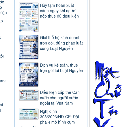
ước
Hủy tạm hoãn xuất
ộ
cảnh ngay khi người
hiệp
nộp thuế đủ điều kiện
ap
C
6
Giải thể hộ kinh doanh
trọn gói, đúng pháp luật
cùng Luật Nguyễn
tội
Dịch vụ kế toán, thuế
trọn gói tại Luật Nguyễn
heo
Điều kiện cấp thẻ Căn
cước cho người nước
ngoài tại Việt Nam
ai
h
Nghị định
303/2026/NĐ-CP: Đột
phá 4 mô hình cụm