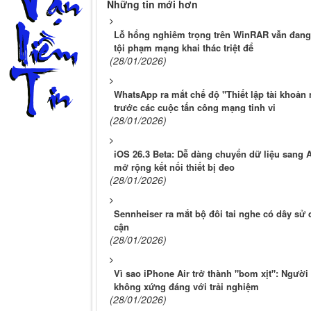
Những tin mới hơn
Lỗ hổng nghiêm trọng trên WinRAR vẫn đang
tội phạm mạng khai thác triệt để
(28/01/2026)
WhatsApp ra mắt chế độ "Thiết lập tài khoản
trước các cuộc tấn công mạng tinh vi
(28/01/2026)
iOS 26.3 Beta: Dễ dàng chuyển dữ liệu sang A
mở rộng kết nối thiết bị đeo
(28/01/2026)
Sennheiser ra mắt bộ đôi tai nghe có dây sử
cận
(28/01/2026)
Vì sao iPhone Air trở thành "bom xịt": Ngườ
không xứng đáng với trải nghiệm
(28/01/2026)