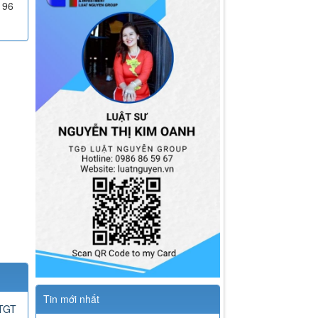
196
Tin mới nhất
GTGT