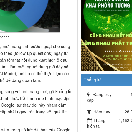
Images
ng mới mang tính bước ngoặt cho công
p theo (follow-up questions) ngay từ
ản tóm tắt nội dung xuất hiện ở đầu
h tìm kiếm mới, người dùng giờ đây sẽ
I Mode), nơi họ có thể thực hiện các
Thống kê
 chủ đề đang quan tâm.
g song với tính năng mới, gã khổng lồ
Đang truy
hính thức trở thành mô hình mặc định
cập
o Google, sự thay đổi này nhằm đảm
Hôm nay
ấp nhất ngay trên trang kết quả tìm
28,
Tháng
1,452,
hiện tại
 nằm trong nỗ lực dài hạn của Google