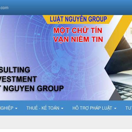
.com
NGHIỆP
THUẾ - KẾ TOÁN
HỖ TRỢ PHÁP LUẬT
TƯ