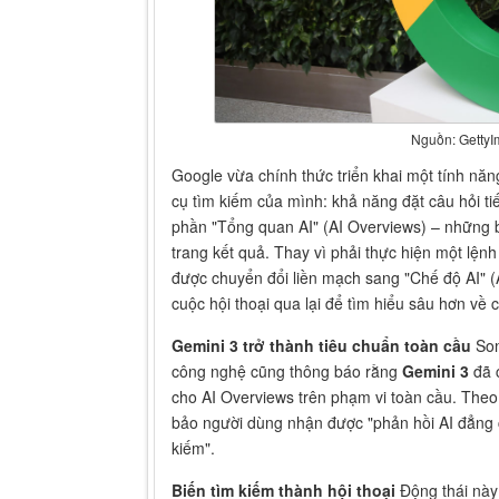
Nguồn: Getty
Google vừa chính thức triển khai một tính nă
cụ tìm kiếm của mình: khả năng đặt câu hỏi tiế
phần "Tổng quan AI" (AI Overviews) – những b
trang kết quả. Thay vì phải thực hiện một lện
được chuyển đổi liền mạch sang "Chế độ AI" (A
cuộc hội thoại qua lại để tìm hiểu sâu hơn về
Gemini 3 trở thành tiêu chuẩn toàn cầu
Son
công nghệ cũng thông báo rằng
Gemini 3
đã c
cho AI Overviews trên phạm vi toàn cầu. The
bảo người dùng nhận được "phản hồi AI đẳng c
kiếm".
Biến tìm kiếm thành hội thoại
Động thái này