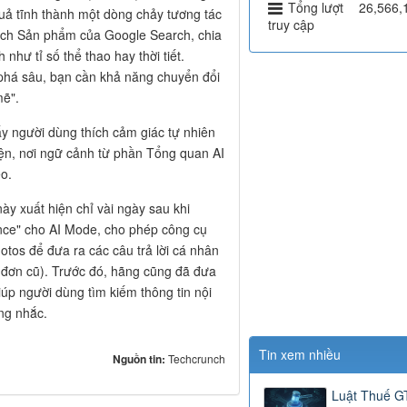
Tổng lượt
26,566,
quả tĩnh thành một dòng chảy tương tác
truy cập
rách Sản phẩm của Google Search, chia
 như tỉ số thể thao hay thời tiết.
phá sâu, bạn cần khả năng chuyển đổi
mẽ".
ấy người dùng thích cảm giác tự nhiên
ện, nơi ngữ cảnh từ phần Tổng quan AI
eo.
ày xuất hiện chỉ vài ngày sau khi
gence" cho AI Mode, cho phép công cụ
otos để đưa ra các câu trả lời cá nhân
a đơn cũ). Trước đó, hãng cũng đã đưa
úp người dùng tìm kiếm thông tin nội
ng nhắc.
Tin xem nhiều
Nguồn tin:
Techcrunch
Luật Thuế 