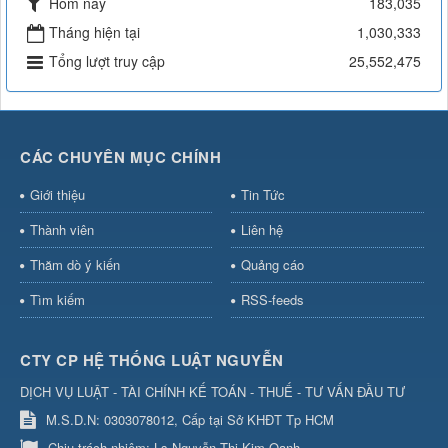
Hôm nay
183,035
Tháng hiện tại
1,030,333
Tổng lượt truy cập
25,552,475
CÁC CHUYÊN MỤC CHÍNH
Giới thiệu
Tin Tức
Thành viên
Liên hệ
Thăm dò ý kiến
Quảng cáo
Tìm kiếm
RSS-feeds
CTY CP HỆ THỐNG LUẬT NGUYỄN
DỊCH VỤ LUẬT - TÀI CHÍNH KẾ TOÁN - THUẾ - TƯ VẤN ĐẦU TƯ
M.S.D.N: 0303078012, Cấp tại Sở KHĐT Tp HCM
Chịu trách nhiệm:
Ls Nguyễn Thị Kim Oanh