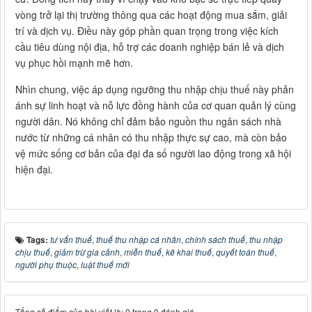
vòng trở lại thị trường thông qua các hoạt động mua sắm, giải
trí và dịch vụ. Điều này góp phần quan trọng trong việc kích
cầu tiêu dùng nội địa, hỗ trợ các doanh nghiệp bán lẻ và dịch
vụ phục hồi mạnh mẽ hơn.
Nhìn chung, việc áp dụng ngưỡng thu nhập chịu thuế này phản
ánh sự linh hoạt và nỗ lực đồng hành của cơ quan quản lý cùng
người dân. Nó không chỉ đảm bảo nguồn thu ngân sách nhà
nước từ những cá nhân có thu nhập thực sự cao, mà còn bảo
vệ mức sống cơ bản của đại đa số người lao động trong xã hội
hiện đại.
Tags:
tư vấn thuế
,
thuế thu nhập cá nhân
,
chính sách thuế
,
thu nhập
chịu thuế
,
giảm trừ gia cảnh
,
miễn thuế
,
kê khai thuế
,
quyết toán thuế
,
người phụ thuộc
,
luật thuế mới
Tổng số điểm của bài viết là: 0 trong 0 đánh giá