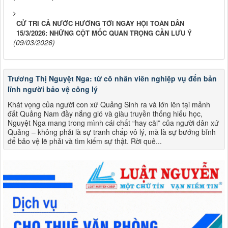
CỬ TRI CẢ NƯỚC HƯỚNG TỚI NGÀY HỘI TOÀN DÂN
15/3/2026: NHỮNG CỘT MỐC QUAN TRỌNG CẦN LƯU Ý
(09/03/2026)
Trương Thị Nguyệt Nga: từ cô nhân viên nghiệp vụ đến bản
lĩnh người bảo vệ công lý
Khát vọng của người con xứ Quảng Sinh ra và lớn lên tại mảnh
đất Quảng Nam đầy nắng gió và giàu truyền thống hiếu học,
Nguyệt Nga mang trong mình cái chất “hay cãi” của người dân xứ
Quảng – không phải là sự tranh chấp vô lý, mà là sự bướng bỉnh
để bảo vệ lẽ phải và tìm kiếm sự thật. Rời quê...