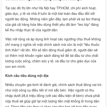
Tại các đô thị lớn như Hà Nội hay TP.HCM, chi phí sinh hoạt,
giáo dục, y tế và nhà ở luôn là một bài toán đau đầu đối với
người lao động. Những năm gần đây, lạm phát và sự leo thang
của giá cả hàng hóa tiêu dùng thiết yếu đã làm "teo tóp" đáng
kể thu nhập thực tế của người dân.
Việc nới rộng và áp dụng linh hoạt các ngưỡng chịu thuế không
chỉ mang ý nghĩa về mặt chính sách mà còn là một "liều thuốc
tinh thần" rất lớn. Khi số tiền đóng thuế giảm đi, người dân sẽ
có thêm một khoản ngân sách đáng kể để tái đầu tư cho chất
lượng cuộc sống, chăm sóc y tế, và đầu tư cho giáo dục của
con em mình.
Kích cầu tiêu dùng nội địa
Nhiều chuyên gia kinh tế đánh giá, chính sách thuế đóng vai trò
như một công cụ điều tiết vĩ mô sắc bén. Việc người có thu
nhập dưới 28,6 triệu đồng (với các điều kiện đi kèm) chưa phải
nộp thuế sẽ giúp giữ lại một lượng tiền mặt khổng lồ trong dân
cư. Dòng tiền này thay vì chạy vào kho bạc sẽ trực tiếp quay