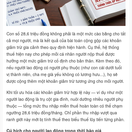
Con số 28,6 triệu đồng không phải là một mức cào bằng cho tất
cả mọi người, mà là kết quả của bài toán cộng gộp các khoản
giảm trừ gia cảnh theo quy định hiện hành. Cụ thể, hệ thống
thuế hiện nay cho phép mỗi cá nhân người nộp thuế được
hưởng một mức giảm trừ cố định cho bản thân. Kèm theo đó,
nếu người lao động có người phụ thuộc (như con cái dưới tuổi
vị thành niên, cha mẹ già yếu không có lương hưu...), họ sẽ
được cộng thêm một khoản giảm trừ tương ứng cho mỗi người.
Khi tối ưu hóa các khoản giảm trừ hợp lệ này — ví dụ như một
người lao động là trụ cột gia đình, nuôi dưỡng nhiều người phụ
thuộc — tổng mức thu nhập miễn thuế hoàn toàn có thể chạm
ngưỡng 28,6 triệu đồng/tháng. Chỉ phần thu nhập vượt qua
ranh giới này mới bị tính thuế theo biểu thuế lũy tiến từng phần.
Cú hích cho người lao động trong thời bão giá