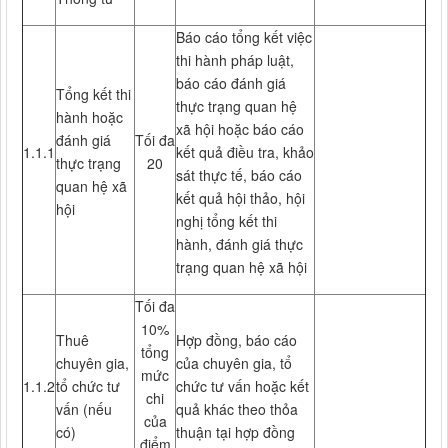
Báo cáo tổng kết việc
thi hành pháp luật,
báo cáo đánh giá
Tổng kết thi
thực trạng quan hệ
hành hoặc
xã hội hoặc báo cáo
đánh giá
Tối đa
1.1.1
kết quả điều tra, khảo
thực trạng
20
sát thực tế, báo cáo
quan hệ xã
kết quả hội thảo, hội
hội
nghị tổng kết thi
hành, đánh giá thực
trạng quan hệ xã hội
Tối đa
10%
Thuê
Hợp đồng, báo cáo
tổng
chuyên gia,
của chuyên gia, tổ
mức
1.1.2
tổ chức tư
chức tư vấn hoặc kết
chi
vấn (nếu
quả khác theo thỏa
của
có)
thuận tại hợp đồng
điểm