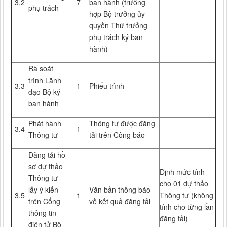
3.2
7
ban hành (trường
phụ trách
hợp Bộ trưởng ủy
quyền Thứ trưởng
phụ trách ký ban
hành)
Rà soát
trình Lãnh
3.3
1
Phiếu trình
đạo Bộ ký
ban hành
Phát hành
Thông tư được đăng
3.4
1
Thông tư
tải trên Công báo
Đăng tải hồ
sơ dự thảo
Định mức tính
Thông tư
cho 01 dự thảo
lấy ý kiến
Văn bản thông báo
3.5
1
Thông tư (không
trên Cổng
về kết quả đăng tải
tính cho từng lần
thông tin
đăng tải)
điện tử Bộ