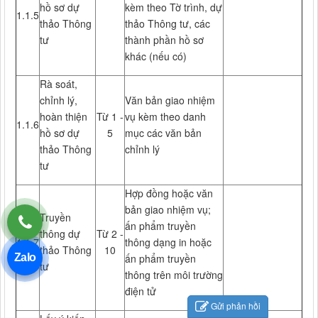
hồ sơ dự
kèm theo Tờ trình, dự
1.1.5
thảo Thông
thảo Thông tư, các
tư
thành phần hồ sơ
khác (nếu có)
Rà soát,
chỉnh lý,
Văn bản giao nhiệm
hoàn thiện
Từ 1 -
vụ kèm theo danh
1.1.6
hồ sơ dự
5
mục các văn bản
thảo Thông
chỉnh lý
tư
Hợp đồng hoặc văn
bản giao nhiệm vụ;
Truyền
ấn phẩm truyền
thông dự
Từ 2 -
1.1.7
thông dạng in hoặc
thảo Thông
10
Zalo
ấn phẩm truyền
tư
thông trên môi trường
điện tử
Gửi phản hồi