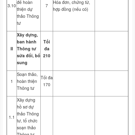
để hoàn
Hóa đơn, chứng từ,
3.10
7
thiện dự
hợp đồng (nếu có)
thảo Thông
tư
Xây dựng,
ban hành
Tối
II
Thông tư
đa
sửa đổi, bổ
210
sung
Soạn thảo,
Tối đa
1
hoàn thiện
170
Thông tư
Xây dựng
hồ sơ dự
thảo Thông
1.1
tư, tổ chức
soạn thảo
Thông tư