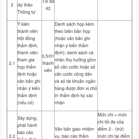
Tối đa
2
dự thảo
42
Thông tư
Ý kiến
Danh sách họp kèm
thành viên
theo biên bản họp
Hội đồng
(hoặc văn bản ghi
thẩm định,
nhận ý kiến thẩm
thành viên
định); danh sách cá
0,5/01
tham gia
nhân thụ hưởng gồm
2.1
thành
họp thẩm
số căn cước hoặc số
viên
định hoặc
căn cước công dân
văn bản ghi
và số tài khoản ngân
nhận ý kiến
hàng được đơn vị chủ
thẩm định
trì thẩm định ký xác
(nếu có)
nhận
Mức chi = mức
Xây dựng,
chi tối đa của
phát hành
Văn bản giao nhiệm
điểm 2 - (trừ)
báo cáo
2.2
vụ, báo cáo thẩm
mức chi tại điểm