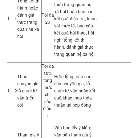
Tổng kết thi
thực trạng quan hệ
hành hoặc
xã hội hoặc báo cáo
đánh giá
Tối đa
1.1.1
kết quả điều tra, khảo
thực trạng
20
sát thực tế, báo cáo
quan hệ xã
kết quả hội thảo, hội
hội
nghị tổng kết thi
hành, đánh giá thực
trạng quan hệ xã hội
Tối đa
10%
Thuê
Hợp đồng, báo cáo
tổng
chuyên gia,
của chuyên gia, tổ
mức
1.1.2
tổ chức tư
chức tư vấn hoặc kết
chi
vấn (nếu
quả khác theo thỏa
của
có)
thuận tại hợp đồng
điểm
1
Văn bản lấy ý kiến;
Tham gia ý
văn bản tham gia ý