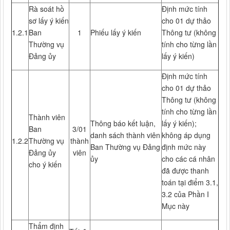
Rà soát hồ
Định mức tính
sơ lấy ý kiến
cho 01 dự thảo
1.2.1
Ban
1
Phiếu lấy ý kiến
Thông tư (không
Thường vụ
tính cho từng lần
Đảng ủy
lấy ý kiến)
Định mức tính
cho 01 dự thảo
Thông tư (không
tính cho từng lần
Thành viên
Thông báo kết luận,
lấy ý kiến);
Ban
3/01
danh sách thành viên
không áp dụng
1.2.2
Thường vụ
thành
Ban Thường vụ Đảng
định mức này
Đảng ủy
viên
ủy
cho các cá nhân
cho ý kiến
đã được thanh
toán tại điểm 3.1,
3.2 của Phần I
Mục này
Thẩm định