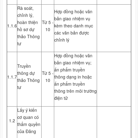
Rà soát,
Hợp đồng hoặc văn
chỉnh lý,
bản giao nhiệm vụ
hoàn thiện
Từ 5 -
1.1.6
kèm theo danh mục
hồ sơ dự
10
các văn bản được
thảo Thông
chỉnh lý
tư
Hợp đồng hoặc văn
bản giao nhiệm vụ;
Truyền
ấn phẩm truyền
thông dự
Từ 5 -
1.1.7
thông dạng in hoặc
thảo Thông
10
ấn phẩm truyền
tư
thông trên môi trường
điện tử
Lấy ý kiến
cơ quan có
1.2
thẩm quyền
của Đảng