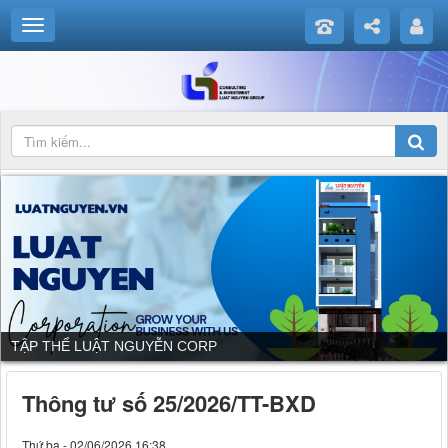
DỊCH VỤ CỦA LUẬT NGUYỄN CORP
Thông tư số 25/2026/TT-BXD
Thứ ba - 02/06/2026 16:38