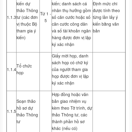
kiến dự
kiến; danh sách cá
Định mức chi
thảo Thông
nhân thụ hưởng gồm
được tính theo
Từ 1 -
1.1.3
tư (các đơn
số căn cước hoặc số
từng lần lấy ý
5
vị thuộc Bộ
căn cước công dân
kiến bằng văn
tham gia ý
và số tài khoản ngân
bản
kiến)
hàng được đơn vị lập
ký xác nhận
Giấy mời họp, danh
sách họp có chữ ký
Tổ chức
1.1.4
của người tham gia
họp
họp được đơn vị lập
ký xác nhận
Hợp đồng hoặc văn
Soạn thảo
bản giao nhiệm vụ
hồ sơ dự
kèm theo Tờ trình, dự
1.1.5
thảo Thông
thảo Thông tư, các
tư
thành phần hồ sơ
khác (nếu có)