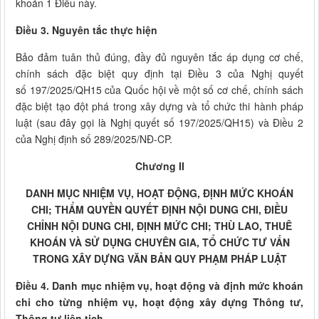
khoản 1 Điều này.
Điều 3. Nguyên tắc thực hiện
Bảo đảm tuân thủ đúng, đầy đủ nguyên tắc áp dụng cơ chế,
chính sách đặc biệt quy định tại Điều 3 của Nghị quyết
số 197/2025/QH15 của Quốc hội về một số cơ chế, chính sách
đặc biệt tạo đột phá trong xây dựng và tổ chức thi hành pháp
luật (sau đây gọi là Nghị quyết số 197/2025/QH15) và Điều 2
của Nghị định số 289/2025/NĐ-CP.
Chương II
DANH MỤC NHIỆM VỤ, HOẠT ĐỘNG, ĐỊNH MỨC KHOÁN
CHI; THẨM QUYỀN QUYẾT ĐỊNH NỘI DUNG CHI, ĐIỀU
CHỈNH NỘI DUNG CHI, ĐỊNH MỨC CHI; THÙ LAO, THUÊ
KHOÁN VÀ SỬ DỤNG CHUYÊN GIA, TỔ CHỨC TƯ VẤN
TRONG XÂY DỰNG VĂN BẢN QUY PHẠM PHÁP LUẬT
Điều 4. Danh mục nhiệm vụ, hoạt động và định mức khoán
chi cho từng nhiệm vụ, hoạt động xây dựng Thông tư,
Thông tư liên tịch