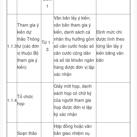
1
Văn bản lấy ý kiến;
Tham gia ý
văn bản tham gia ý
kiến dự
kiến, danh sách cá
Định mức chi
thảo Thông
nhân thụ hưởng gồm
được tính theo
Từ 1 -
1.1.3
tư (các đơn
số căn cước hoặc số
từng lần lấy ý
3
vị thuộc Bộ
căn cước công dân
kiến bằng văn
tham gia ý
và số tài khoản ngân
bản
kiến)
hàng được đơn vị lập
xác nhận
Giấy mời họp, danh
sách họp có chữ ký
Tổ chức
1.1.4
của người tham gia
họp
họp được đơn vị lập
ký xác nhận
Hợp đồng hoặc văn
Soạn thảo
bản giao nhiệm vụ