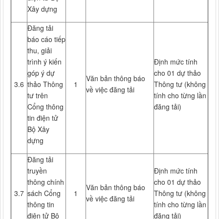
Xây dựng
Đăng tải
báo cáo tiếp
thu, giải
trình ý kiến
Định mức tính
góp ý dự
cho 01 dự thảo
Văn bản thông báo
3.6
thảo Thông
1
Thông tư (không
về việc đăng tải
tư trên
tính cho từng lần
Cổng thông
đăng tải)
tin điện tử
Bộ Xây
dựng
Đăng tải
truyền
Định mức tính
thông chính
cho 01 dự thảo
Văn bản thông báo
3.7
sách Cổng
1
Thông tư (không
về việc đăng tải
thông tin
tính cho từng lần
điện tử Bộ
đăng tải)