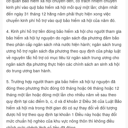
cơ quan Bảo hiểm xã hội chuyển đến, có trách nhiệm chuyến
kinh phí vào quỹ bảo hiểm xã hội mỗi quý một lần; chậm nhất
đến ngày 31 tháng 12 hằng năm phải thực hiện xong việc
chuyển kinh phí hỗ trợ vào quỹ bảo hiểm xã hội của năm đó.
4. Kinh phí hỗ trợ tiền đóng bảo hiểm xã hội cho người tham gia
bảo hiểm xã hội tự nguyện do ngân sách địa phương đảm bảo
theo phân cấp ngân sách nhà nước hiện hành; ngân sách trung
ương hỗ trợ ngân sách địa phương theo quy định của pháp luật
về nguyên tắc hỗ trợ có mục tiêu từ ngân sách trung ương cho
ngân sách địa phương thực hiện các chính sách an sinh xã hội
do trung ương ban hành.
5. Trường hợp người tham gia bảo hiểm xã hội tự nguyện đã
đóng theo phương thức đóng 03 tháng hoặc 06 tháng hoặc 12
tháng một lần hoặc đóng một lần cho nhiều năm về sau theo
quy định tại các điểm b, c, d và đ khoản 2 Điều 36 của Luật Bảo
hiểm xã hội mà trong thời gian đó có sự thay đổi về đối tượng
được hỗ trợ theo quy định tại khoản 1 Điều này hoặc thay đổi
mức chuẩn hộ nghèo của khu vực nông thôn thì không điều
chỉnh mức chênh lệch số tiền đã đóng.