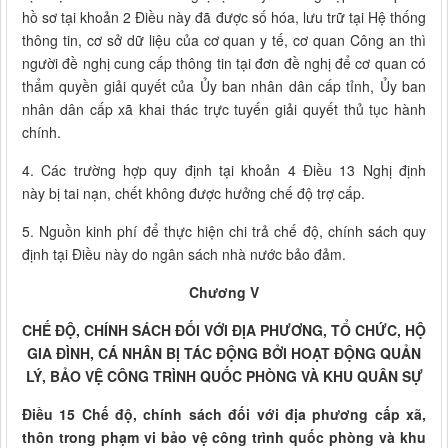
hồ sơ tại khoản 2 Điều này đã được số hóa, lưu trữ tại Hệ thống
thông tin, cơ sở dữ liệu của cơ quan y tế, cơ quan Công an thì
người đề nghị cung cấp thông tin tại đơn đề nghị để cơ quan có
thẩm quyền giải quyết của Ủy ban nhân dân cấp tỉnh, Ủy ban
nhân dân cấp xã khai thác trực tuyến giải quyết thủ tục hành
chính.
4. Các trường hợp quy định tại khoản 4 Điều 13 Nghị định
này bị tai nạn, chết không được hưởng chế độ trợ cấp.
5. Nguồn kinh phí để thực hiện chi trả chế độ, chính sách quy
định tại Điều này do ngân sách nhà nước bảo đảm.
Chương V
CHẾ ĐỘ, CHÍNH SÁCH ĐỐI VỚI ĐỊA PHƯƠNG, TỔ CHỨC, HỘ
GIA ĐÌNH, CÁ NHÂN BỊ TÁC ĐỘNG BỞI HOẠT ĐỘNG QUẢN
LÝ, BẢO VỆ CÔNG TRÌNH QUỐC PHÒNG VÀ KHU QUÂN SỰ
Điều 15 Chế độ, chính sách đối với địa phương cấp xã,
thôn trong phạm vi bảo vệ công trình quốc phòng và khu