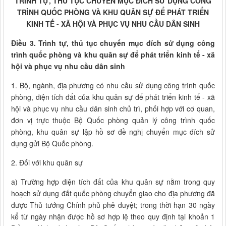
TRÌNH TỰ, THỦ TỤC CHUYỂN MỤC ĐÍCH SỬ DỤNG CÔNG
TRÌNH QUỐC PHÒNG VÀ KHU QUÂN SỰ ĐỂ PHÁT TRIỂN
KINH TẾ - XÃ HỘI VÀ PHỤC VỤ NHU CẦU DÂN SINH
Điều 3. Trình tự, thủ tục chuyển mục đích sử dụng công
trình quốc phòng và khu quân sự để phát triển kinh tế - xã
hội và phục vụ nhu cầu dân sinh
1. Bộ, ngành, địa phương có nhu cầu sử dụng công trình quốc
phòng, diện tích đất của khu quân sự để phát triển kinh tế - xã
hội và phục vụ nhu cầu dân sinh chủ trì, phối hợp với cơ quan,
đơn vị trực thuộc Bộ Quốc phòng quản lý công trình quốc
phòng, khu quân sự lập hồ sơ đề nghị chuyển mục đích sử
dụng gửi Bộ Quốc phòng.
2. Đối với khu quân sự
a) Trường hợp diện tích đất của khu quân sự nằm trong quy
hoạch sử dụng đất quốc phòng chuyển giao cho địa phương đã
được Thủ tướng Chính phủ phê duyệt; trong thời hạn 30 ngày
kể từ ngày nhận được hồ sơ hợp lệ theo quy định tại khoản 1