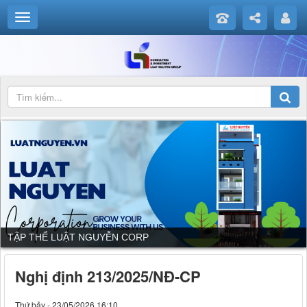
DỊCH VỤ CỦA LUẬT NGUYỄN CORP
Nghị định 213/2025/NĐ-CP
Thứ bảy - 23/05/2026 16:10