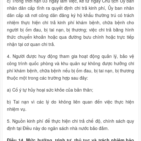
c) Trong thời hạn 03 ngày làm việc, kể từ ngày Chủ tịch Ủy ban
nhân dân cấp tỉnh ra quyết định chi trả kinh phí, Ủy ban nhân
dân cấp xã nơi công dân đăng ký hộ khẩu thường trú có trách
nhiệm thực hiện chi trả kinh phí khám bệnh, chữa bệnh cho
người bị ốm đau, bị tai nạn, bị thương; việc chi trả bằng hình
thức chuyển khoản hoặc qua đường bưu chính hoặc trực tiếp
nhận tại cơ quan chi trả.
4. Người được huy động tham gia hoạt động quản lý, bảo vệ
công trình quốc phòng và khu quân sự không được hưởng chi
phí khám bệnh, chữa bệnh nếu bị ốm đau, bị tai nạn, bị thương
thuộc một trong các trường hợp sau đây:
a) Cố ý tự hủy hoại sức khỏe của bản thân;
b) Tai nạn vì các lý do không liên quan đến việc thực hiện
nhiệm vụ.
5. Nguồn kinh phí để thực hiện chi trả chế độ, chính sách quy
định tại Điều này do ngân sách nhà nước bảo đảm.
Điều 14. Mức hưởng, trình tự, thủ tục và trách nhiệm bảo