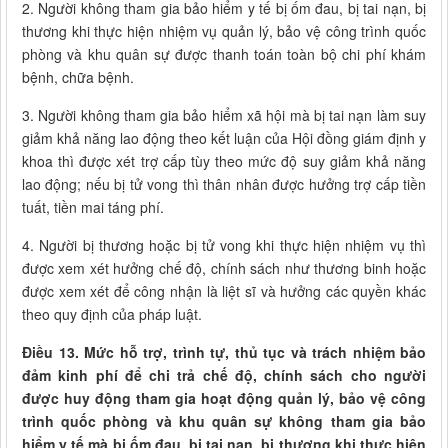
2. Người không tham gia bảo hiểm y tế bị ốm đau, bị tai nạn, bị
thương khi thực hiện nhiệm vụ quản lý, bảo vệ công trình quốc
phòng và khu quân sự được thanh toán toàn bộ chi phí khám
bệnh, chữa bệnh.
3. Người không tham gia bảo hiểm xã hội mà bị tai nạn làm suy
giảm khả năng lao động theo kết luận của Hội đồng giám định y
khoa thì được xét trợ cấp tùy theo mức độ suy giảm khả năng
lao động; nếu bị tử vong thì thân nhân được hưởng trợ cấp tiền
tuất, tiền mai táng phí.
4. Người bị thương hoặc bị tử vong khi thực hiện nhiệm vụ thì
được xem xét hưởng chế độ, chính sách như thương binh hoặc
được xem xét để công nhận là liệt sĩ và hưởng các quyền khác
theo quy định của pháp luật.
Điều 13. Mức hỗ trợ, trình tự, thủ tục và trách nhiệm bảo
đảm kinh phí để chi trả chế độ, chính sách cho người
được huy động tham gia hoạt động quản lý, bảo vệ công
trình quốc phòng và khu quân sự không tham gia bảo
hiểm y tế mà bị ốm đau, bị tai nạn, bị thương khi thực hiện