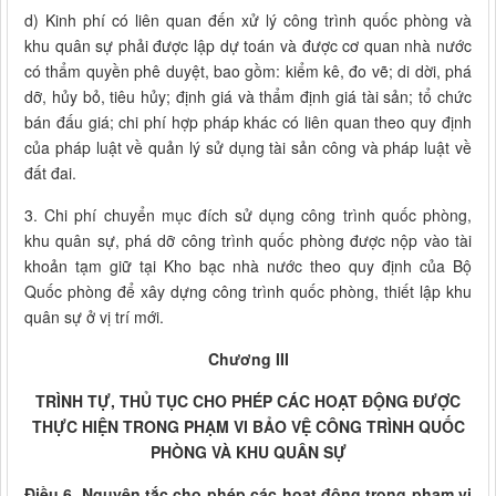
d) Kinh phí có liên quan đến xử lý công trình quốc phòng và
khu quân sự phải được lập dự toán và được cơ quan nhà nước
có thẩm quyền phê duyệt, bao gồm: kiểm kê, đo vẽ; di dời, phá
dỡ, hủy bỏ, tiêu hủy; định giá và thẩm định giá tài sản; tổ chức
bán đấu giá; chi phí hợp pháp khác có liên quan theo quy định
của pháp luật về quản lý sử dụng tài sản công và pháp luật về
đất đai.
3. Chi phí chuyển mục đích sử dụng công trình quốc phòng,
khu quân sự, phá dỡ công trình quốc phòng được nộp vào tài
khoản tạm giữ tại Kho bạc nhà nước theo quy định của Bộ
Quốc phòng để xây dựng công trình quốc phòng, thiết lập khu
quân sự ở vị trí mới.
Chương III
TRÌNH TỰ, THỦ TỤC CHO PHÉP CÁC HOẠT ĐỘNG ĐƯỢC
THỰC HIỆN TRONG PHẠM VI BẢO VỆ CÔNG TRÌNH QUỐC
PHÒNG VÀ KHU QUÂN SỰ
Điều 6. Nguyên tắc cho phép các hoạt động trong phạm vi