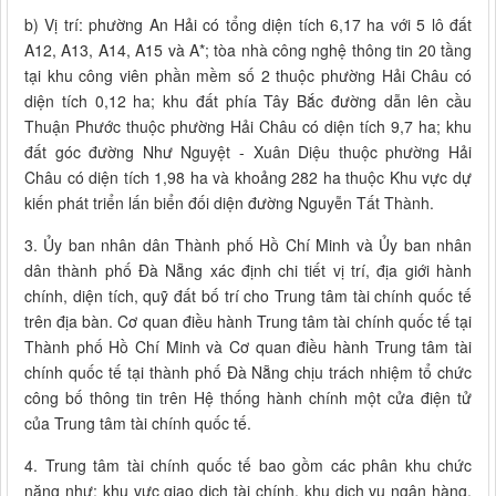
b) Vị trí: phường An Hải có tổng diện tích 6,17 ha với 5 lô đất
A12, A13, A14, A15 và A*; tòa nhà công nghệ thông tin 20 tầng
tại khu công viên phần mềm số 2 thuộc phường Hải Châu có
diện tích 0,12 ha; khu đất phía Tây Bắc đường dẫn lên cầu
Thuận Phước thuộc phường Hải Châu có diện tích 9,7 ha; khu
đất góc đường Như Nguyệt - Xuân Diệu thuộc phường Hải
Châu có diện tích 1,98 ha và khoảng 282 ha thuộc Khu vực dự
kiến phát triển lấn biển đối diện đường Nguyễn Tất Thành.
3. Ủy ban nhân dân Thành phố Hồ Chí Minh và Ủy ban nhân
dân thành phố Đà Nẵng xác định chi tiết vị trí, địa giới hành
chính, diện tích, quỹ đất bố trí cho Trung tâm tài chính quốc tế
trên địa bàn. Cơ quan điều hành Trung tâm tài chính quốc tế tại
Thành phố Hồ Chí Minh và Cơ quan điều hành Trung tâm tài
chính quốc tế tại thành phố Đà Nẵng chịu trách nhiệm tổ chức
công bố thông tin trên Hệ thống hành chính một cửa điện tử
của Trung tâm tài chính quốc tế.
4. Trung tâm tài chính quốc tế bao gồm các phân khu chức
năng như: khu vực giao dịch tài chính, khu dịch vụ ngân hàng,