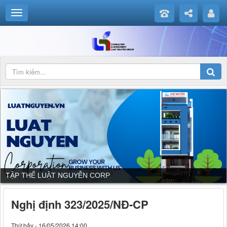
DỊCH VỤ CỦA LUẬT NGUYỄN CORP
Nghị định 323/2025/NĐ-CP
Thứ bảy - 16/05/2026 14:00