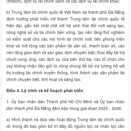
(fintech), dịch vụ tài chính xanh và các dịch vụ tài chính khác;
b) Trung tâm tài chính quốc tế Việt Nam tại thành phố Đà Nẵng
định hướng phát triển trở thành Trung tâm tài chính quốc tế
hiện đại, gắn kết chặt chẽ với hệ sinh thái đổi mới sáng tạo,
công nghệ số và tài chính bền vững, tạo nền tảng thử nghiệm
có kiểm soát cho các mô hình tài chính mới, tiên phong triển
khai và mở rộng các sản phẩm tài sản số, thanh toán số, các
nền tảng giao dịch và sàn giao dịch chuyên biệt; thúc đẩy tài trợ
chuỗi cung ứng, các dịch vụ của bên thứ ba, các tổ chức cho
vay không nhận tiền gửi từ công chúng để bổ trợ tương hỗ với
thị trường tài chính truyền thống, hình thành các sản phẩm tài
chính chuyên biệt, linh hoạt và sáng tạo.
Điều 4. Lộ trình và kế hoạch phát triển
1. Ủy ban nhân dân Thành phố Hồ Chí Minh và Ủy ban nhân
dân thành phố Đà Nẵng đảm bảo trong giai đoạn 2025 - 2026:
a) Hình thành và đưa vào hoạt động Trung tâm tài chính quốc
tế; trong đó bao gồm bố trí đầy đủ nguồn lực và nhân lực cần