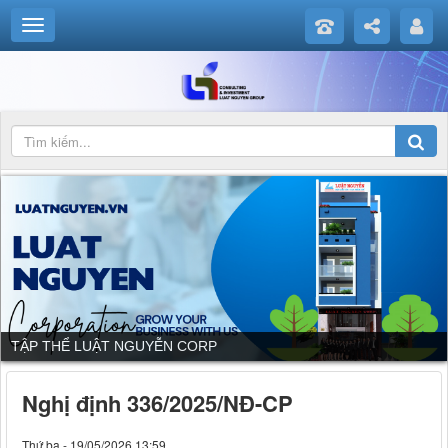
DỊCH VỤ CỦA LUẬT NGUYỄN CORP
Nghị định 336/2025/NĐ-CP
Thứ ba - 19/05/2026 13:59