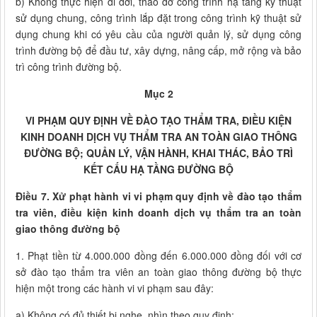
b) Không thực hiện di dời, tháo dỡ công trình hạ tầng kỹ thuật
sử dụng chung, công trình lắp đặt trong công trình kỹ thuật sử
dụng chung khi có yêu cầu của người quản lý, sử dụng công
trình đường bộ để đầu tư, xây dựng, nâng cấp, mở rộng và bảo
trì công trình đường bộ.
Mục 2
VI PHẠM QUY ĐỊNH VỀ ĐÀO TẠO THẨM TRA, ĐIỀU KIỆN
KINH DOANH DỊCH VỤ THẨM TRA AN TOÀN GIAO THÔNG
ĐƯỜNG BỘ; QUẢN LÝ, VẬN HÀNH, KHAI THÁC, BẢO TRÌ
KẾT CẤU HẠ TẦNG ĐƯỜNG BỘ
Điều 7. Xử phạt hành vi vi phạm quy định về đào tạo thẩm
tra viên, điều kiện kinh doanh dịch vụ thẩm tra an toàn
giao thông đường bộ
1. Phạt tiền từ 4.000.000 đồng đến 6.000.000 đồng đối với cơ
sở đào tạo thẩm tra viên an toàn giao thông đường bộ thực
hiện một trong các hành vi vi phạm sau đây:
a) Không có đủ thiết bị nghe, nhìn theo quy định;