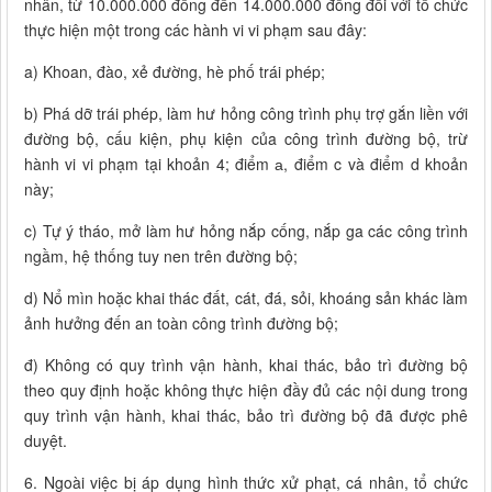
nhân, từ 10.000.000 đồng đến 14.000.000 đồng đối với tổ chức
thực hiện một trong các hành vi vi phạm sau đây:
a) Khoan, đào, xẻ đường, hè phố trái phép;
b) Phá dỡ trái phép, làm hư hỏng công trình phụ trợ gắn liền với
đường bộ, cấu kiện, phụ kiện của công trình đường bộ, trừ
hành vi vi phạm tại khoản 4; điểm а, điểm c và điểm d khoản
này;
c) Tự ý tháo, mở làm hư hỏng nắp cống, nắp ga các công trình
ngầm, hệ thống tuy nen trên đường bộ;
d) Nổ mìn hoặc khai thác đất, cát, đá, sỏi, khoáng sản khác làm
ảnh hưởng đến an toàn công trình đường bộ;
đ) Không có quy trình vận hành, khai thác, bảo trì đường bộ
theo quy định hoặc không thực hiện đầy đủ các nội dung trong
quy trình vận hành, khai thác, bảo trì đường bộ đã được phê
duyệt.
6. Ngoài việc bị áp dụng hình thức xử phạt, cá nhân, tổ chức