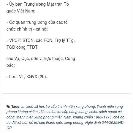
- Ủy ban Trung ương Mặt trận Tổ
quốc Việt Nam;
- Cơ quan trung ương của các tổ
chức chính trị - xã hội;
- VPCP: BTCN, các PCN, Trợ lý TTg,
TGĐ cổng TTĐT,
các Vụ, Cục, đơn vị trực thuộc, Công
báo;
- Lưu: VT, KGVX (2b).
Tags:
an sinh xã hội
,
trợ cấp thanh niên xung phong
,
thanh niên xung
phong kháng chiến
,
điều chỉnh trợ cấp hằng tháng
,
chính sách người có
công
,
thanh niên xung phong miền Nam
,
kháng chiến 1965-1975
,
chế độ
ưu đãi xã hội
,
hỗ trợ cựu thanh niên xung phong
,
Nghị định 344/2025/NĐ-
CP