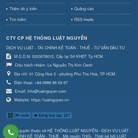
Thăm dò ý kiến
Quảng cáo
Tìm kiếm
RSS-feeds
CTY CP HỆ THỐNG LUẬT NGUYỄN
DỊCH VỤ LUẬT - TÀI CHÍNH KẾ TOÁN - THUẾ - TƯ VẤN ĐẦU TƯ
M.S.D.N: 0303078012, Cấp tại Sở KHĐT Tp HCM
Chịu trách nhiệm:
Ls Nguyễn Thị Kim Oanh
Địa chỉ:
01 Cộng Hoà 3 - phường Phú Thọ Hoà, TP HCM
Điện thoại:
+84-0986 86 59 67
Email:
info@luatnguyen.com
Website:
https://luatnguyen.vn
QR-code
Đang truy cập: 221
© Bản quyền thuộc về
HỆ THỐNG LUẬT NGUYỄN - DỊCH VỤ LUẬT -
TÀI CHÍNH KẾ TOÁN - THUẾ
.
Mã nguồn
THiG
.
Thiết kế bởi
LUẬT