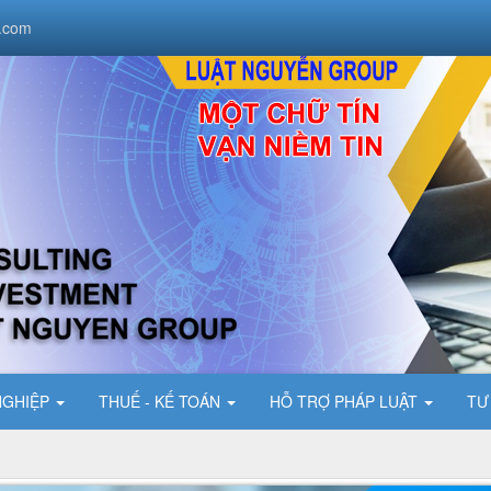
.com
NGHIỆP
THUẾ - KẾ TOÁN
HỖ TRỢ PHÁP LUẬT
TƯ