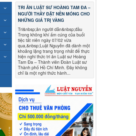
TRI ÂN LUẬT SƯ HOÀNG TAM ĐA –
NGƯỜI THẦY ĐẶT NỀN MÓNG CHO
NHỮNG GIÁ TRỊ VÀNG
Tri&nbsp;ân người dẫn&nbsp;đầu
Trong không khí ấm cúng của buổi
tiệc tất niên ngày 07/02 vừa
qua,&nbsp;Luật Nguyễn đã dành một
khoảng lặng trang trọng nhất để thực
hiện nghi thức tri ân Luật sư Hoàng
Tam Đa – Thành viên Đoàn Luật sư
Thành phố Hồ Chí Minh. Đây không
chỉ là một nghi thức hành...