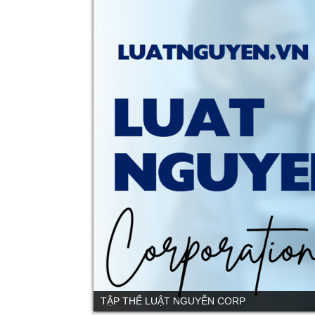
TẬP THỂ LUẬT NGUYỄN CORP