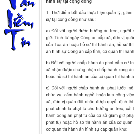
hình sự tại cộng đồng
1. Thời điểm bắt đầu thực hiện quản lý, giám
sự tại cộng đồng như sau:
a) Đối với người được hưởng án treo, người
giữ: Tính từ ngày Công an cấp xã, đơn vị quâ
của Tòa án hoặc hồ sơ thi hành án, hồ sơ th
án hình sự Công an cấp tỉnh, cơ quan thi hàn
b) Đối với người chấp hành án phạt cấm cư t
xã nhận được chứng nhận chấp hành xong án 
hoặc hồ sơ thi hành án của cơ quan thi hành 
c) Đối với người chấp hành án phạt tước m
chức vụ, cấm hành nghề hoặc làm công việc
xã, đơn vị quân đội nhận được quyết định th
phạt chính là phạt tù cho hưởng án treo, cả
hành xong án phạt tù của cơ sở giam giữ phạ
phạt tù) hoặc hồ sơ thi hành án của cơ quan
cơ quan thi hành án hình sự cấp quân khu;