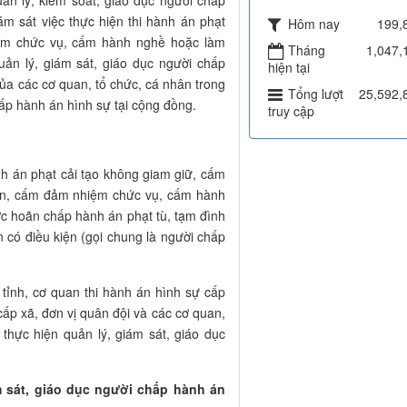
ám sát việc thực hiện thi hành án phạt
Hôm nay
199,
ệm chức vụ, cấm hành nghề hoặc làm
Tháng
1,047,
uản lý, giám sát, giáo dục người chấp
hiện tại
ủa các cơ quan, tổ chức, cá nhân trong
Tổng lượt
25,592,
hấp hành án hình sự tại cộng đồng.
truy cập
h án phạt cải tạo không giam giữ, cấm
dân, cấm đảm nhiệm chức vụ, cấm hành
ợc hoãn chấp hành án phạt tù, tạm đình
n có điều kiện (gọi chung là người chấp
tỉnh, cơ quan thi hành án hình sự cấp
ấp xã, đơn vị quân đội và các cơ quan,
 thực hiện quản lý, giám sát, giáo dục
m sát, giáo dục người chấp hành án