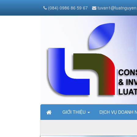
(084) 0986 86 59 67
tuvan1@luatnguyen
GIỚI THIỆU
DỊCH VỤ DOANH 