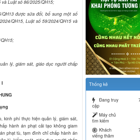
 và Luật số 86/2025/QH15;
5/QH13 được sửa đổi, bổ sung một số
4/2024/QH15, Luật số 59/2024/QH15 và
5/QH15;
uản lý, giám sát, giáo dục người chấp
 I
Thống kê
CHUNG
Đang truy
cập
dụng
Máy chủ
, kinh phí thực hiện quản lý, giám sát,
tìm kiếm
chấp hành án phạt cải tạo không giam
Khách
án phạt tù, tạm đình chỉ chấp hành án
viếng thăm
quản lý, kiểm soát, giáo dục người chấp