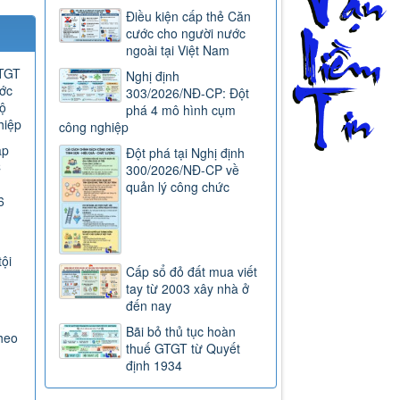
Điều kiện cấp thẻ Căn
cước cho người nước
ngoài tại Việt Nam
GTGT
Nghị định
ước
303/2026/NĐ-CP: Đột
ộ
phá 4 mô hình cụm
hiệp
công nghiệp
ap
Đột phá tại Nghị định
C
300/2026/NĐ-CP về
quản lý công chức
6
tội
Cấp sổ đỏ đất mua viết
tay từ 2003 xây nhà ở
đến nay
Bãi bỏ thủ tục hoàn
heo
thuế GTGT từ Quyết
định 1934