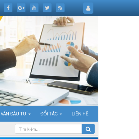
 VẤN ĐẦU TƯ
ĐỐI TÁC
LIÊN HỆ