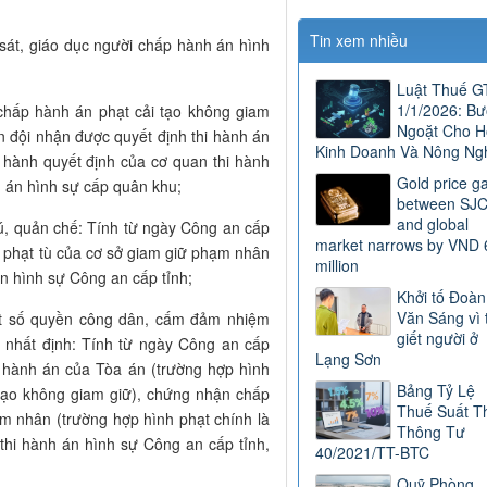
Tin xem nhiều
 sát, giáo dục người chấp hành án hình
Luật Thuế 
1/1/2026: B
 chấp hành án phạt cải tạo không giam
Ngoặt Cho H
n đội nhận được quyết định thi hành án
Kinh Doanh Và Nông Ng
i hành quyết định của cơ quan thi hành
Gold price g
h án hình sự cấp quân khu;
between SJ
and global
rú, quản chế: Tính từ ngày Công an cấp
market narrows by VND 
phạt tù của cơ sở giam giữ phạm nhân
million
án hình sự Công an cấp tỉnh;
Khởi tố Đoàn
Văn Sáng vì 
ột số quyền công dân, cấm đảm nhiệm
giết người ở
 nhất định: Tính từ ngày Công an cấp
Lạng Sơn
i hành án của Tòa án (trường hợp hình
Bảng Tỷ Lệ
i tạo không giam giữ), chứng nhận chấp
Thuế Suất T
m nhân (trường hợp hình phạt chính là
Thông Tư
 thi hành án hình sự Công an cấp tỉnh,
40/2021/TT-BTC
Quỹ Phòng