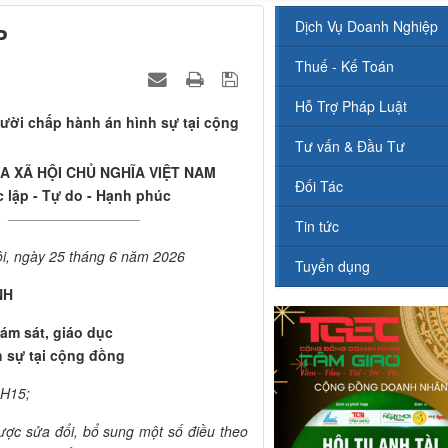
Dịch Vụ Doanh Nghiệp
P
Thuế - Kế Toán
Hỗ Trợ Pháp Luật
gười chấp hành án hình sự tại cộng
Tư vấn & Đầu Tư
 XÃ HỘI CHỦ NGHĨA VIỆT NAM
Đối Tác
 lập - Tự do - Hạnh phúc
______________________
Tin tức
i, ngày 25 tháng 6 năm 2026
Tuyển dụng
NH
iám sát, giáo dục
 sự tại cộng đồng
QH15;
ợc sửa đổi, bổ sung một số điều theo