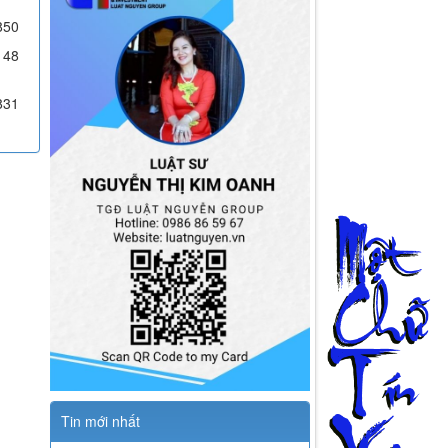
850
148
831
Tin mới nhất