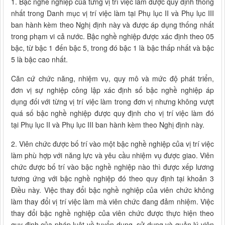
1. Bậc nghề nghiệp của từng vị trí việc làm được quy định thống
nhất trong Danh mục vị trí việc làm tại Phụ lục II và Phụ lục III
ban hành kèm theo Nghị định này và được áp dụng thống nhất
trong phạm vi cả nước. Bậc nghề nghiệp được xác định theo 05
bậc, từ bậc 1 đến bậc 5, trong đó bậc 1 là bậc thấp nhất và bậc
5 là bậc cao nhất.
Căn cứ chức năng, nhiệm vụ, quy mô và mức độ phát triển,
đơn vị sự nghiệp công lập xác định số bậc nghề nghiệp áp
dụng đối với từng vị trí việc làm trong đơn vị nhưng không vượt
quá số bậc nghề nghiệp được quy định cho vị trí việc làm đó
tại Phụ lục II và Phụ lục III ban hành kèm theo Nghị định này.
2. Viên chức được bố trí vào một bậc nghề nghiệp của vị trí việc
làm phù hợp với năng lực và yêu cầu nhiệm vụ được giao. Viên
chức được bố trí vào bậc nghề nghiệp nào thì được xếp lương
tương ứng với bậc nghề nghiệp đó theo quy định tại khoản 3
Điều này. Việc thay đổi bậc nghề nghiệp của viên chức không
làm thay đổi vị trí việc làm mà viên chức đang đảm nhiệm. Việc
thay đổi bậc nghề nghiệp của viên chức được thực hiện theo
quy định của pháp luật về tuyển dụng, sử dụng và quản lý viên