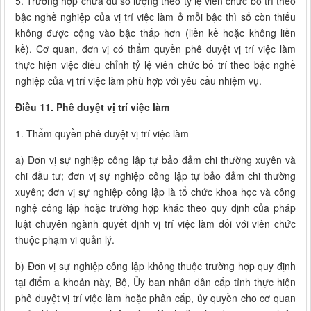
5. Trường hợp chưa đủ số lượng theo tỷ lệ viên chức bố trí theo
bậc nghề nghiệp của vị trí việc làm ở mỗi bậc thì số còn thiếu
không được cộng vào bậc thấp hơn (liền kề hoặc không liền
kề). Cơ quan, đơn vị có thẩm quyền phê duyệt vị trí việc làm
thực hiện việc điều chỉnh tỷ lệ viên chức bố trí theo bậc nghề
nghiệp của vị trí việc làm phù hợp với yêu cầu nhiệm vụ.
Điều 11. Phê duyệt vị trí việc làm
1. Thẩm quyền phê duyệt vị trí việc làm
a) Đơn vị sự nghiệp công lập tự bảo đảm chi thường xuyên và
chi đầu tư; đơn vị sự nghiệp công lập tự bảo đảm chi thường
xuyên; đơn vị sự nghiệp công lập là tổ chức khoa học và công
nghệ công lập hoặc trường hợp khác theo quy định của pháp
luật chuyên ngành quyết định vị trí việc làm đối với viên chức
thuộc phạm vi quản lý.
b) Đơn vị sự nghiệp công lập không thuộc trường hợp quy định
tại điểm a khoản này, Bộ, Ủy ban nhân dân cấp tỉnh thực hiện
phê duyệt vị trí việc làm hoặc phân cấp, ủy quyền cho cơ quan