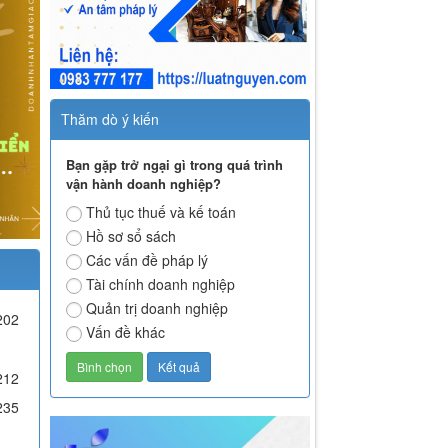
Thăm dò ý kiến
Bạn gặp trở ngại gì trong quá trình
vận hành doanh nghiệp?
Thủ tục thuế và kế toán
Hồ sơ sổ sách
Các vấn đề pháp lý
Tài chính doanh nghiệp
Quản trị doanh nghiệp
202
Vấn đề khác
212
235