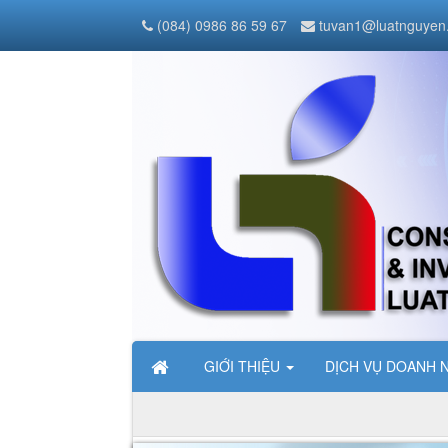
(084) 0986 86 59 67
tuvan1@luatnguyen
GIỚI THIỆU
DỊCH VỤ DOANH 