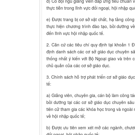
đ) Có đội ngũ giảng viên đáp ứng tiêu chuẩn 
thực tiễn trong lĩnh vực đối ngoại, hội nhập qu
e) Được trang bị cơ sở vật chất, hạ tầng cô
thực hiện chương trình đào tạo, bồi dưỡng v
đến lĩnh vực hội nhập quốc tế.
2. Căn cứ các tiêu chí quy định tại khoản 1 
định danh sách các cơ sở giáo dục chuyên sâ
thống nhất ý kiến với Bộ Ngoại giao và trên
chủ quản của các cơ sở giáo dục.
3. Chính sách hỗ trợ phát triển cơ sở giáo dụ
tế:
a) Giảng viên, chuyên gia, cán bộ làm công tác
bồi dưỡng tại các cơ sở giáo dục chuyên sâu
tiên cử tham gia các khóa học trong và ngoài
về hội nhập quốc tế;
b) Được ưu tiên xem xét mở các ngành, chươn
đối ngoại, hội nhập quốc tế;