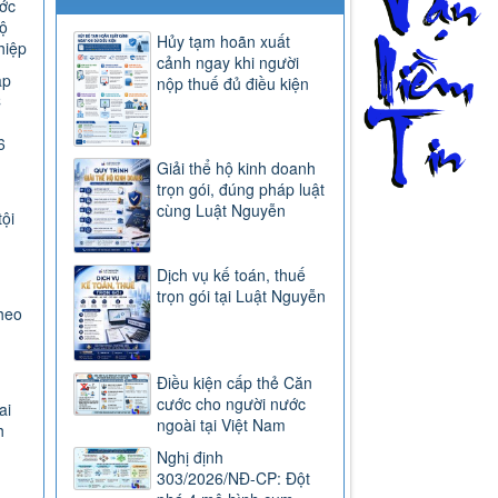
ước
ộ
Hủy tạm hoãn xuất
hiệp
cảnh ngay khi người
ap
nộp thuế đủ điều kiện
C
6
Giải thể hộ kinh doanh
trọn gói, đúng pháp luật
cùng Luật Nguyễn
tội
Dịch vụ kế toán, thuế
trọn gói tại Luật Nguyễn
heo
Điều kiện cấp thẻ Căn
cước cho người nước
ai
ngoài tại Việt Nam
h
Nghị định
303/2026/NĐ-CP: Đột