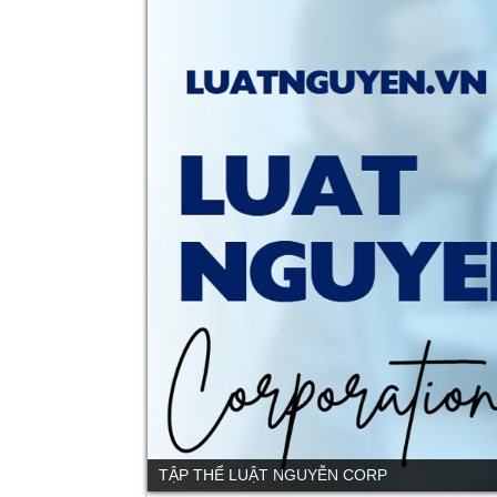
TẬP THỂ LUẬT NGUYỄN CORP