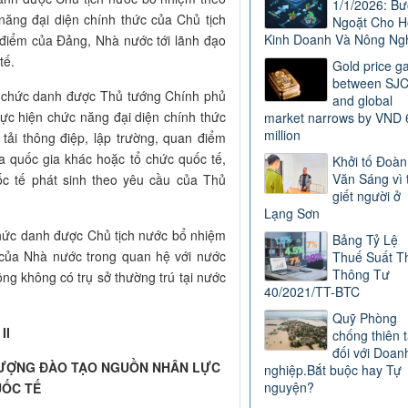
1/1/2026: B
năng đại diện chính thức của Chủ tịch
Ngoặt Cho H
Kinh Doanh Và Nông Ng
n điểm của Đảng, Nhà nước tới lãnh đạo
tế.
Gold price g
between SJ
à chức danh được Thủ tướng Chính phủ
and global
ực hiện chức năng đại diện chính thức
market narrows by VND 
million
tải thông điệp, lập trường, quan điểm
a quốc gia khác hoặc tổ chức quốc tế,
Khởi tố Đoàn
Văn Sáng vì 
ốc tế phát sinh theo yêu cầu của Thủ
giết người ở
Lạng Sơn
chức danh được Chủ tịch nước bổ nhiệm
Bảng Tỷ Lệ
 của Nhà nước trong quan hệ với nước
Thuế Suất T
Thông Tư
ng không có trụ sở thường trú tại nước
40/2021/TT-BTC
Quỹ Phòng
II
chống thiên t
đối với Doan
LƯỢNG ĐÀO TẠO NGUỒN NHÂN LỰC
nghiệp.Bắt buộc hay Tự
nguyện?
UỐC TẾ