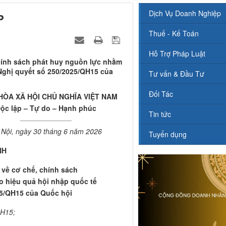
Dịch Vụ Doanh Nghiệp
P
Thuế - Kế Toán
Hỗ Trợ Pháp Luật
chính sách phát huy nguồn lực nhằm
Nghị quyết số 250/2025/QH15 của
Tư vấn & Đầu Tư
Đối Tác
ÒA XÃ HỘI CHỦ NGHĨA VIỆT NAM
ộc lập – Tự do – Hạnh phúc
Tin tức
_________________
 Nội, ngày 30 tháng 6 năm 2026
Tuyển dụng
NH
u về cơ chế, chính sách
 hiệu quả hội nhập quốc tế
25/QH15 của Quốc hội
QH15;