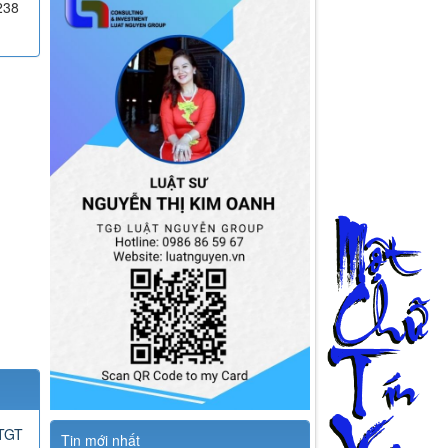
238
GTGT
Tin mới nhất