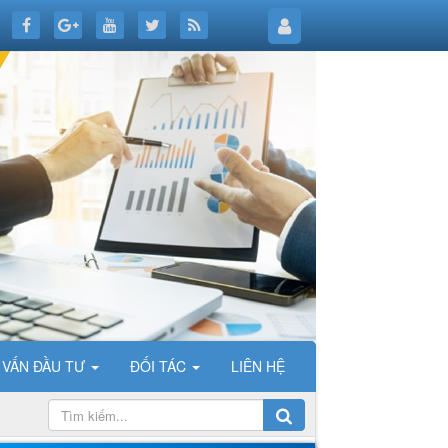
 VẤN ĐẦU TƯ
ĐỐI TÁC
LIÊN HỆ