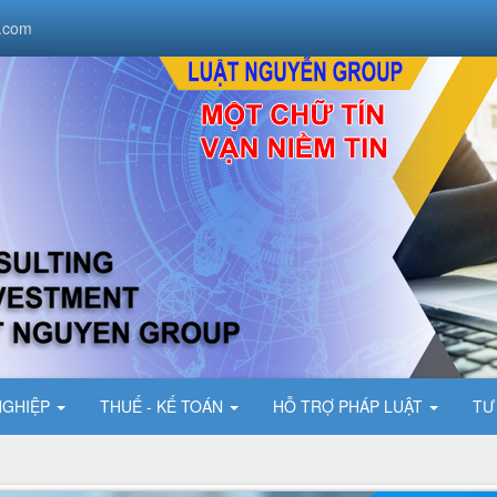
.com
NGHIỆP
THUẾ - KẾ TOÁN
HỖ TRỢ PHÁP LUẬT
TƯ