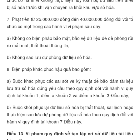
chức có hành vi không thực hiện hủy toàn bộ dữ liệu trên thiết
bị số hóa trước khi vận chuyển ra khỏi khu vực số hóa.
7. Phạt tiền từ 25.000.000 đồng đến 40.000.000 đồng đối với tổ
chức có một trong các hành vi vi phạm sau đây:
a) Không có biện pháp bảo mật, bảo vệ dữ liệu để đề phòng rủi
ro mất mát, thất thoát thông tin;
b) Không sao lưu dự phòng dữ liệu số hóa.
8. Biện pháp khắc phục hậu quả bao gồm:
a) Buộc khắc phục các sai sót về kỹ thuật để bảo đảm tài liệu
lưu trữ số hóa đúng yêu cầu theo quy định đối với hành vi quy
định tại khoản 1, điểm a khoản 2 và điểm a khoản 3 Điều này;
b) Buộc khôi phục lại dữ liệu số hóa bị thất thoát, sai lệch hoặc
thực hiện sao lưu dự phòng dữ liệu số hóa theo quy định đối với
hành vi quy định tại khoản 7 Điều này.
Điều 13. Vi phạm quy định về tạo lập cơ sở dữ liệu tài liệu