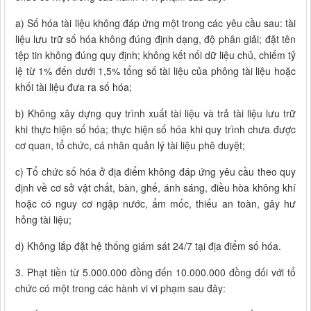
a) Số hóa tài liệu không đáp ứng một trong các yêu cầu sau: tài
liệu lưu trữ số hóa không đúng định dạng, độ phân giải; đặt tên
tệp tin không đúng quy định; không kết nối dữ liệu chủ, chiếm tỷ
lệ từ 1% đến dưới 1,5% tổng số tài liệu của phông tài liệu hoặc
khối tài liệu đưa ra số hóa;
b) Không xây dựng quy trình xuất tài liệu và trả tài liệu lưu trữ
khi thực hiện số hóa; thực hiện số hóa khi quy trình chưa được
cơ quan, tổ chức, cá nhân quản lý tài liệu phê duyệt;
c) Tổ chức số hóa ở địa điểm không đáp ứng yêu cầu theo quy
định về cơ sở vật chất, bàn, ghế, ánh sáng, điều hòa không khí
hoặc có nguy cơ ngập nước, ẩm mốc, thiếu an toàn, gây hư
hỏng tài liệu;
d) Không lắp đặt hệ thống giám sát 24/7 tại địa điểm số hóa.
3. Phạt tiền từ 5.000.000 đồng đến 10.000.000 đồng đối với tổ
chức có một trong các hành vi vi phạm sau đây: