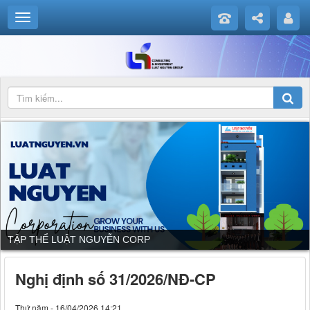
DỊCH VỤ CỦA LUẬT NGUYỄN CORP
Nghị định số 31/2026/NĐ-CP
Thứ năm - 16/04/2026 14:21