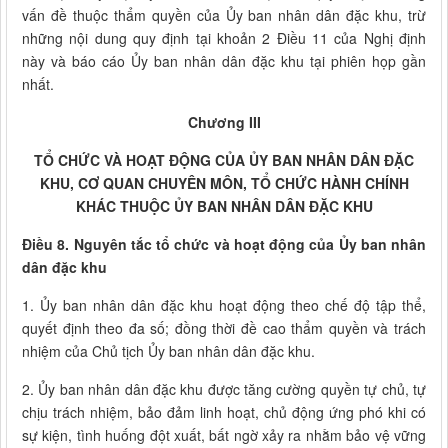
vấn đề thuộc thẩm quyền của Ủy ban nhân dân đặc khu, trừ
những nội dung quy định tại khoản 2 Điều 11 của Nghị định
này và báo cáo Ủy ban nhân dân đặc khu tại phiên họp gần
nhất.
Chương III
TỔ CHỨC VÀ HOẠT ĐỘNG CỦA ỦY BAN NHÂN DÂN ĐẶC
KHU, CƠ QUAN CHUYÊN MÔN, TỔ CHỨC HÀNH CHÍNH
KHÁC THUỘC ỦY BAN NHÂN DÂN ĐẶC KHU
Điều 8. Nguyên tắc tổ chức và hoạt động của Ủy ban nhân
dân đặc khu
1. Ủy ban nhân dân đặc khu hoạt động theo chế độ tập thể,
quyết định theo đa số; đồng thời đề cao thẩm quyền và trách
nhiệm của Chủ tịch Ủy ban nhân dân đặc khu.
2. Ủy ban nhân dân đặc khu được tăng cường quyền tự chủ, tự
chịu trách nhiệm, bảo đảm linh hoạt, chủ động ứng phó khi có
sự kiện, tình huống đột xuất, bất ngờ xảy ra nhằm bảo vệ vững