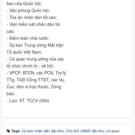
ban của Quốc hội;
- Văn phòng Quốc hội;
- Tòa án nhân dân tối cao;
- Viện kiểm sát nhân dân tối
cao;
- Kiểm toán nhà nước;
- Ủy ban Trung ương Mặt trận
Tổ quốc Việt Nam;
- Cơ quan trung ương của các
tổ chức chính trị - xã hội;
- VPCP: BTCN, các PCN, Trợ lý
TTg, TGĐ Cổng TTĐT, các Vụ,
Cục, đơn vị trực thuộc, Công
báo;
- Lưu: VT, TCCV (02b)
Tags:
Ủy ban nhân dân đặc khu
,
Chủ tịch UBND đặc khu
,
cơ quan