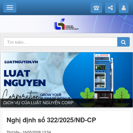
DỊCH VỤ CỦA LUẬT NGUYỄN CORP
Nghị định số 322/2025/NĐ-CP
Thứ bảy - 16/05/2026 13:54