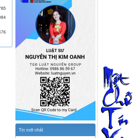
785
084
476
Tin mới nhất