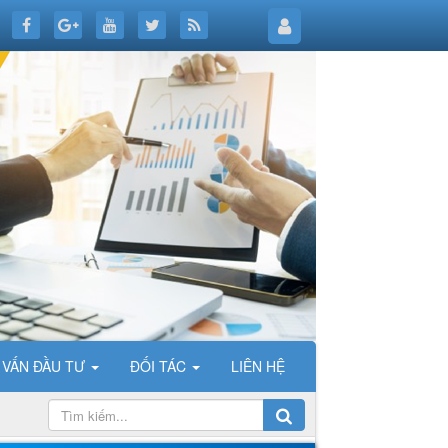
 VẤN ĐẦU TƯ
ĐỐI TÁC
LIÊN HỆ