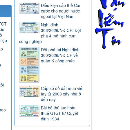
Điều kiện cấp thẻ Căn
cước cho người nước
ngoài tại Việt Nam
GTGT
Nghị định
ước
303/2026/NĐ-CP: Đột
ộ
phá 4 mô hình cụm
hiệp
công nghiệp
ap
Đột phá tại Nghị định
C
300/2026/NĐ-CP về
quản lý công chức
6
tội
Cấp sổ đỏ đất mua viết
tay từ 2003 xây nhà ở
đến nay
Bãi bỏ thủ tục hoàn
heo
thuế GTGT từ Quyết
định 1934