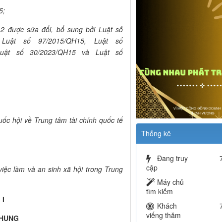
5;
2 được sửa đổi, bổ sung bởi Luật số
 Luật số 97/2015/QH15, Luật số
Luật số 30/2023/QH15 và Luật số
c hội về Trung tâm tài chính quốc tế
Thống kê
Đang truy
cập
iệc làm và an sinh xã hội trong Trung
Máy chủ
tìm kiếm
 I
Khách
viếng thăm
CHUNG