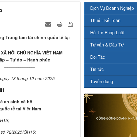
Dịch Vụ Doanh Nghiệp
P
Thuế - Kế Toán
Hỗ Trợ Pháp Luật
ng Trung tâm tài chính quốc tế tại
Tư vấn & Đầu Tư
XÃ HỘI CHỦ NGHĨA VIỆT NAM
Đối Tác
lập – Tự do – Hạnh phúc
_________________
Tin tức
 ngày 18 tháng 12 năm 2025
Tuyển dụng
NH
và an sinh xã hội
quốc tế tại Việt Nam
QH15;
 số 72/2025/QH15;