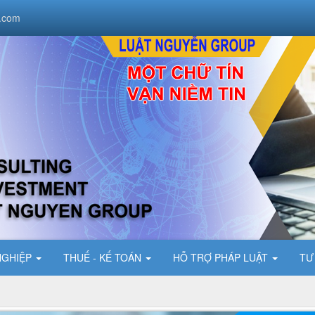
.com
NGHIỆP
THUẾ - KẾ TOÁN
HỖ TRỢ PHÁP LUẬT
TƯ