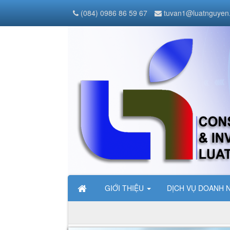
(084) 0986 86 59 67
tuvan1@luatnguyen
GIỚI THIỆU
DỊCH VỤ DOANH 