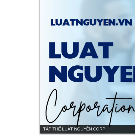
TẬP THỂ LUẬT NGUYỄN CORP