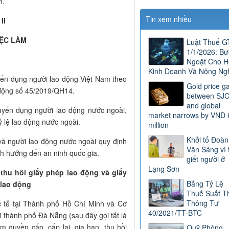
n.
Tin xem nhiều
II
IỆC LÀM
Luật Thuế 
1/1/2026: B
Ngoặt Cho H
Kinh Doanh Và Nông Ng
yển dụng người lao động Việt Nam theo
Gold price g
 động số 45/2019/QH14.
between SJ
and global
uyển dụng người lao động nước ngoài,
market narrows by VND 
ỷ lệ lao động nước ngoài.
million
Khởi tố Đoàn
và người lao động nước ngoài quy định
Văn Sáng vì 
nh hưởng đến an ninh quốc gia.
giết người ở
Lạng Sơn
 thu hồi giấy phép lao động và giấy
Bảng Tỷ Lệ
 lao động
Thuế Suất T
Thông Tư
c tế tại Thành phố Hồ Chí Minh và Cơ
40/2021/TT-BTC
i thành phố Đà Nẵng (sau đây gọi tắt là
m quyền cấp, cấp lại, gia hạn, thu hồi
Quỹ Phòng