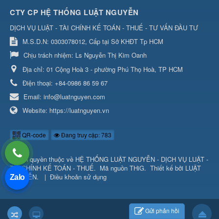
CTY CP HỆ THỐNG LUẬT NGUYỄN
DỊCH VỤ LUẬT - TÀI CHÍNH KẾ TOÁN - THUẾ - TƯ VẤN ĐẦU TƯ
M.S.D.N: 0303078012, Cấp tại Sở KHĐT Tp HCM
Chịu trách nhiệm:
Ls Nguyễn Thị Kim Oanh
Địa chỉ:
01 Cộng Hoà 3 - phường Phú Thọ Hoà, TP HCM
Điện thoại:
+84-0986 86 59 67
Email:
info@luatnguyen.com
Website:
https://luatnguyen.vn
QR-code
Đang truy cập: 783
© Bản quyền thuộc về
HỆ THỐNG LUẬT NGUYỄN - DỊCH VỤ LUẬT -
TÀI CHÍNH KẾ TOÁN - THUẾ
.
Mã nguồn
THiG
.
Thiết kế bởi
LUẬT
NGUYỄN
.
|
Điều khoản sử dụng
Zalo
Gửi phản hồi