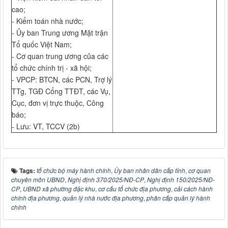
cao;
- Kiểm toán nhà nước;
- Ủy ban Trung ương Mặt trận
Tổ quốc Việt Nam;
- Cơ quan trung ương của các
tổ chức chính trị - xã hội;
- VPCP: BTCN, các PCN, Trợ lý
TTg, TGĐ Cổng TTĐT, các Vụ,
Cục, đơn vị trực thuộc, Công
báo;
- Lưu: VT, TCCV (2b)
Tags:
tổ chức bộ máy hành chính
,
Ủy ban nhân dân cấp tỉnh
,
cơ quan
chuyên môn UBND
,
Nghị định 370/2025/NĐ-CP
,
Nghị định 150/2025/NĐ-
CP
,
UBND xã phường đặc khu
,
cơ cấu tổ chức địa phương
,
cải cách hành
chính địa phương
,
quản lý nhà nước địa phương
,
phân cấp quản lý hành
chính