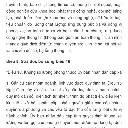
truyền hình; báo chí; thông tin cơ sở; thông tin đối ngoại; hoạt
động nghiên cứu khoa học, phát triển công nghệ, đổi mới sáng
tạo, phát triển tiềm lực khoa học và công nghệ; sở hữu trí tuệ;
tiêu chuẩn đo lường chất lượng; ứng dụng bức xạ và đồng vị
phóng xạ; an toàn bức xạ và hạt nhân; bưu chính; ứng dụng
công nghệ thông tin (không bao gồm an toàn thông tin, an ninh
mạng); giao dịch điện tử; chính quyền số; kinh tế số, xã hội số
và chuyển đổi số; hạ tầng thông tin”.
Điều 8. Sửa đổi, bổ sung Điều 16
“Điều 16. Khung số lượng phòng thuộc Ủy ban nhân dân cấp xã
1. Căn cứ các nhóm ngành, lĩnh vực được quy định tại Điều 15
Nghị định này và các tiêu chí về phân loại đơn vị hành chính,
quy mô dân số, diện tích tự nhiên, trình độ phát triển, điều kiện
kinh tế - xã hội, phân cấp, phân quyền giữa các cấp chính
quyền địa phương và các yếu tố đặc thù của từng loại đơn vị
hành chính, Ủy ban nhân dân cấp tỉnh quyết định khung số
lượng và tên gọi các phòng chuyên môn được áp dụng tại đơn