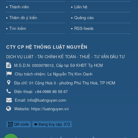
Thành viên
Liên hệ
Thăm dò ý kiến
Quảng cáo
Tìm kiếm
RSS-feeds
CTY CP HỆ THỐNG LUẬT NGUYỄN
DỊCH VỤ LUẬT - TÀI CHÍNH KẾ TOÁN - THUẾ - TƯ VẤN ĐẦU TƯ
M.S.D.N: 0303078012, Cấp tại Sở KHĐT Tp HCM
Chịu trách nhiệm:
Ls Nguyễn Thị Kim Oanh
Địa chỉ:
01 Cộng Hoà 3 - phường Phú Thọ Hoà, TP HCM
Điện thoại:
+84-0986 86 59 67
Email:
info@luatnguyen.com
Website:
https://luatnguyen.vn
QR-code
Đang truy cập: 372