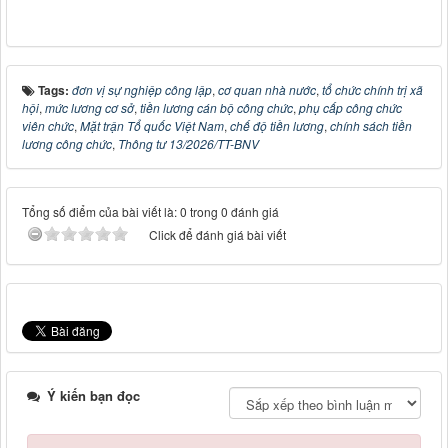
Tags:
đơn vị sự nghiệp công lập
,
cơ quan nhà nước
,
tổ chức chính trị xã
hội
,
mức lương cơ sở
,
tiền lương cán bộ công chức
,
phụ cấp công chức
viên chức
,
Mặt trận Tổ quốc Việt Nam
,
chế độ tiền lương
,
chính sách tiền
lương công chức
,
Thông tư 13/2026/TT-BNV
Tổng số điểm của bài viết là: 0 trong 0 đánh giá
Click để đánh giá bài viết
Ý kiến bạn đọc