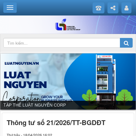
DỊCH VỤ CỦA LUẬT NGUYỄN CORP
Thông tư số 21/2026/TT-BGDĐT
Thứ bảy - 18/04/2026 16:02