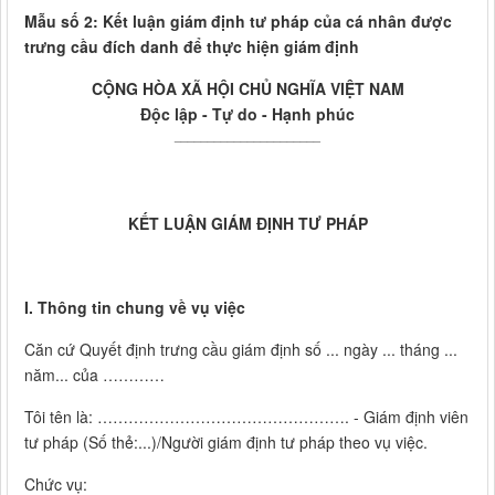
Mẫu số 2: Kết luận giám định tư pháp của cá nhân được
trưng cầu đích danh để thực hiện giám định
CỘNG HÒA XÃ HỘI CHỦ NGHĨA VIỆT NAM
Độc lập - Tự do - Hạnh phúc
______________________
KẾT LUẬN GIÁM ĐỊNH TƯ PHÁP
I.
Thông tin chung về vụ việc
Căn cứ Quyết định trưng cầu giám định số ... ngày ... tháng ...
năm... của …………
Tôi tên là: …………………………………………. - Giám định viên
tư pháp (Số thẻ:...)/Người giám định tư pháp theo vụ việc.
Chức vụ: