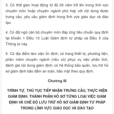
3. Có thời gian hoạt động từ đủ 05 năm trở lên trong lĩnh vực
chuyên môn hoặc chuyên ngành phù hợp với nội dung được
trưng cầu, yêu cầu giám định trong lĩnh vực giáo dục và đào
tạo.
4. Có đội ngũ cán bộ chuyên môn đáp ứng tiêu chuẩn quy định
tại khoản 1 Điều 10 Luật Giám định tư pháp và Điều 5 của
Thông tư này.
5. Có địa điểm làm việc ổn định; có trang thiết bị, phương tiện,
phần mềm chuyên ngành (nếu có) phục vụ việc phân tích,
đánh giá nội dung giám định; có hệ thống bảo quản, lưu trữ hồ
sơ giám định bảo đảm an toàn, bảo mật theo quy định.
Chương III
TRÌNH TỰ, THỦ TỤC TIẾP NHẬN TRƯNG CẦU, THỰC HIỆN
GIÁM ĐỊNH; THÀNH PHẦN HỒ SƠ TỪNG LOẠI VIỆC GIÁM
ĐỊNH VÀ CHẾ ĐỘ LƯU TRỮ HỒ SƠ GIÁM ĐỊNH TƯ PHÁP
TRONG LĨNH VỰC GIÁO DỤC VÀ ĐÀO TẠO