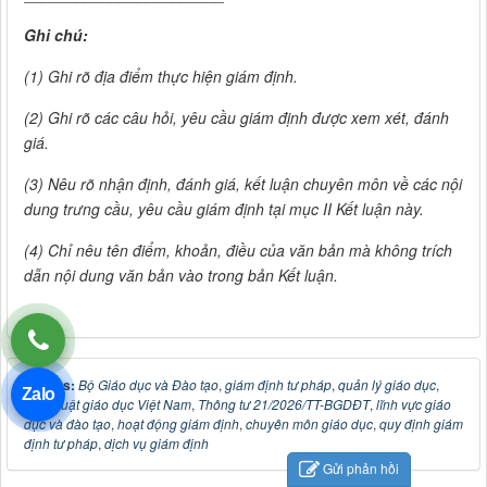
Ghi chú:
(1)
Ghi rõ địa điểm thực hiện giám định.
(2)
Ghi rõ các câu hỏi, yêu cầu giám định được xem xét, đánh
giá.
(3)
Nêu rõ nhận định, đánh giá, kết luận chuyên môn về các nội
dung trưng cầu, yêu cầu giám định tại mục II Kết luận này.
(4)
Chỉ nêu tên điểm, khoản, điều của văn bản mà không trích
dẫn nội dung văn bản vào trong bản Kết luận.
Tags:
Bộ Giáo dục và Đào tạo
,
giám định tư pháp
,
quản lý giáo dục
,
Zalo
pháp luật giáo dục Việt Nam
,
Thông tư 21/2026/TT-BGDĐT
,
lĩnh vực giáo
dục và đào tạo
,
hoạt động giám định
,
chuyên môn giáo dục
,
quy định giám
định tư pháp
,
dịch vụ giám định
Gửi phản hồi