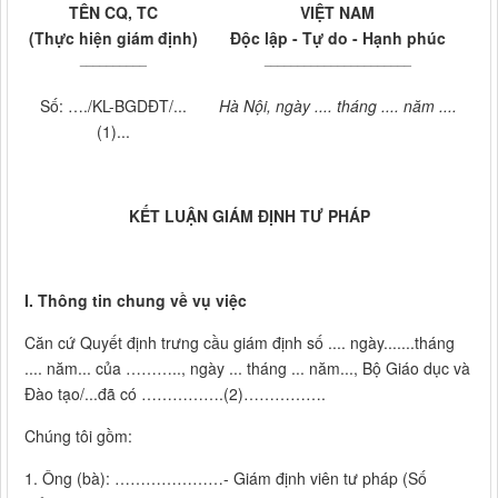
TÊN CQ, TC
VIỆT NAM
(Thực hiện giám định)
Độc lập - Tự do - Hạnh phúc
__________
______________________
Số: …./KL-BGDĐT/...
Hà Nội, ngày .... tháng .... năm ....
(1)...
KẾT LUẬN GIÁM ĐỊNH TƯ PHÁP
I.
Thông tin chung về vụ việc
Căn cứ Quyết định trưng cầu giám định số .... ngày.......tháng
.... năm... của ……….., ngày ... tháng ... năm..., Bộ Giáo dục và
Đào tạo/...đã có …………….(2)…………….
Chúng tôi gồm:
1. Ông (bà): …………………- Giám định viên tư pháp (Số