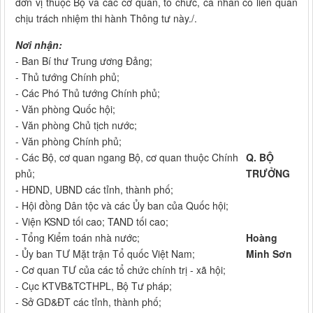
đơn vị thuộc Bộ và các cơ quan, tổ chức, cá nhân có liên quan
chịu trách nhiệm thi hành Thông tư này./.
Nơi nhận:
- Ban Bí thư Trung ương Đảng;
- Thủ tướng Chính phủ;
- Các Phó Thủ tướng Chính phủ;
- Văn phòng Quốc hội;
- Văn phòng Chủ tịch nước;
- Văn phòng Chính phủ;
- Các Bộ, cơ quan ngang Bộ, cơ quan thuộc Chính
Q. BỘ
phủ;
TRƯỞNG
- HĐND, UBND các tỉnh, thành phố;
- Hội đồng Dân tộc và các Ủy ban của Quốc hội;
- Viện KSND tối cao; TAND tối cao;
- Tổng Kiểm toán nhà nước;
Hoàng
- Ủy ban TƯ Mặt trận Tổ quốc Việt Nam;
Minh Sơn
- Cơ quan TƯ của các tổ chức chính trị - xã hội;
- Cục KTVB&TCTHPL, Bộ Tư pháp;
- Sở GD&ĐT các tỉnh, thành phố;