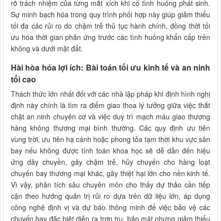
rõ trách nhiệm của từng mắt xích khi có tình huống phát sinh.
Sự minh bạch hóa trong quy trình phối hợp này giúp giảm thiểu
tối đa các rủi ro do chậm trễ thủ tục hành chính, đồng thời tối
ưu hóa thời gian phản ứng trước các tình huống khẩn cấp trên
không và dưới mặt đất.
Hài hòa hóa lợi ích: Bài toán tối ưu kinh tế và an ninh
tối cao
Thách thức lớn nhất đối với các nhà lập pháp khi định hình nghị
định này chính là tìm ra điểm giao thoa lý tưởng giữa việc thắt
chặt an ninh chuyên cơ và việc duy trì mạch máu giao thương
hàng không thương mại bình thường. Các quy định ưu tiên
vùng trời, ưu tiên hạ cánh hoặc phong tỏa tạm thời khu vực sân
bay nếu không được tính toán khoa học sẽ dễ dẫn đến hiệu
ứng dây chuyền, gây chậm trễ, hủy chuyến cho hàng loạt
chuyến bay thương mại khác, gây thiệt hại lớn cho nền kinh tế.
Vì vậy, phân tích sâu chuyên môn cho thấy dự thảo cần tiếp
cận theo hướng quản trị rủi ro dựa trên dữ liệu lớn, áp dụng
công nghệ định vị và dự báo thông minh để việc bảo vệ các
chuyến bay đặc biệt diễn ra trơn tru, bảo mật nhưng giảm thiểu