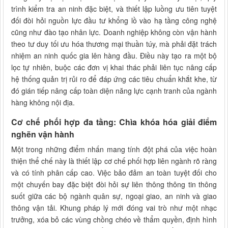
trình kiểm tra an ninh đặc biệt, và thiết lập luồng ưu tiên tuyệt
đối đòi hỏi nguồn lực đầu tư khổng lồ vào hạ tầng công nghệ
cũng như đào tạo nhân lực. Doanh nghiệp không còn vận hành
theo tư duy tối ưu hóa thương mại thuần túy, mà phải đặt trách
nhiệm an ninh quốc gia lên hàng đầu. Điều này tạo ra một bộ
lọc tự nhiên, buộc các đơn vị khai thác phải liên tục nâng cấp
hệ thống quản trị rủi ro để đáp ứng các tiêu chuẩn khắt khe, từ
đó gián tiếp nâng cấp toàn diện năng lực cạnh tranh của ngành
hàng không nội địa.
Cơ chế phối hợp đa tầng: Chìa khóa hóa giải điểm
nghẽn vận hành
Một trong những điểm nhấn mang tính đột phá của việc hoàn
thiện thể chế này là thiết lập cơ chế phối hợp liên ngành rõ ràng
và có tính phân cấp cao. Việc bảo đảm an toàn tuyệt đối cho
một chuyến bay đặc biệt đòi hỏi sự liên thông thông tin thông
suốt giữa các bộ ngành quân sự, ngoại giao, an ninh và giao
thông vận tải. Khung pháp lý mới đóng vai trò như một nhạc
trưởng, xóa bỏ các vùng chồng chéo về thẩm quyền, định hình