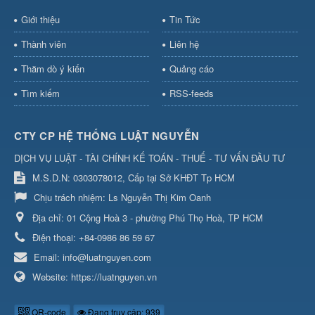
Giới thiệu
Tin Tức
Thành viên
Liên hệ
Thăm dò ý kiến
Quảng cáo
Tìm kiếm
RSS-feeds
CTY CP HỆ THỐNG LUẬT NGUYỄN
DỊCH VỤ LUẬT - TÀI CHÍNH KẾ TOÁN - THUẾ - TƯ VẤN ĐẦU TƯ
M.S.D.N: 0303078012, Cấp tại Sở KHĐT Tp HCM
Chịu trách nhiệm:
Ls Nguyễn Thị Kim Oanh
Địa chỉ:
01 Cộng Hoà 3 - phường Phú Thọ Hoà, TP HCM
Điện thoại:
+84-0986 86 59 67
Email:
info@luatnguyen.com
Website:
https://luatnguyen.vn
QR-code
Đang truy cập: 939