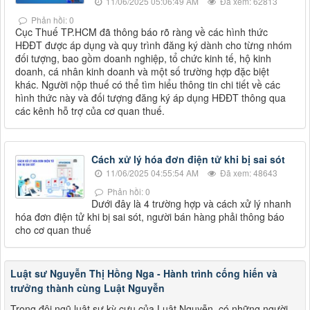
11/06/2025 05:06:49 AM
Đã xem: 62813
Phản hồi: 0
Cục Thuế TP.HCM đã thông báo rõ ràng về các hình thức
HĐĐT được áp dụng và quy trình đăng ký dành cho từng nhóm
đối tượng, bao gồm doanh nghiệp, tổ chức kinh tế, hộ kinh
doanh, cá nhân kinh doanh và một số trường hợp đặc biệt
khác. Người nộp thuế có thể tìm hiểu thông tin chi tiết về các
hình thức này và đối tượng đăng ký áp dụng HĐĐT thông qua
các kênh hỗ trợ của cơ quan thuế.
Cách xử lý hóa đơn điện tử khi bị sai sót
11/06/2025 04:55:54 AM
Đã xem: 48643
Phản hồi: 0
Dưới đây là 4 trường hợp và cách xử lý nhanh
hóa đơn điện tử khi bị sai sót, người bán hàng phải thông báo
cho cơ quan thuế
Luật sư Nguyễn Thị Hồng Nga - Hành trình cống hiến và
trưởng thành cùng Luật Nguyễn
Trong đội ngũ luật sư kỳ cựu của Luật Nguyễn, có những người