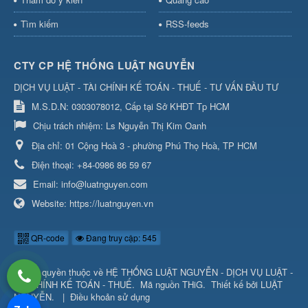
Tìm kiếm
RSS-feeds
CTY CP HỆ THỐNG LUẬT NGUYỄN
DỊCH VỤ LUẬT - TÀI CHÍNH KẾ TOÁN - THUẾ - TƯ VẤN ĐẦU TƯ
M.S.D.N: 0303078012, Cấp tại Sở KHĐT Tp HCM
Chịu trách nhiệm:
Ls Nguyễn Thị Kim Oanh
Địa chỉ:
01 Cộng Hoà 3 - phường Phú Thọ Hoà, TP HCM
Điện thoại:
+84-0986 86 59 67
Email:
info@luatnguyen.com
Website:
https://luatnguyen.vn
QR-code
Đang truy cập: 545
© Bản quyền thuộc về
HỆ THỐNG LUẬT NGUYỄN - DỊCH VỤ LUẬT -
TÀI CHÍNH KẾ TOÁN - THUẾ
.
Mã nguồn
THiG
.
Thiết kế bởi
LUẬT
NGUYỄN
.
|
Điều khoản sử dụng