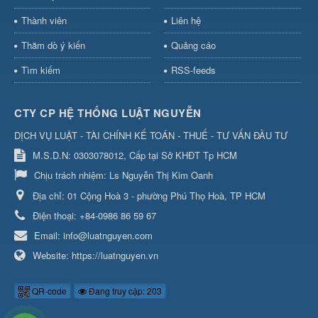
Thành viên
Liên hệ
Thăm dò ý kiến
Quảng cáo
Tìm kiếm
RSS-feeds
CTY CP HỆ THỐNG LUẬT NGUYỄN
DỊCH VỤ LUẬT - TÀI CHÍNH KẾ TOÁN - THUẾ - TƯ VẤN ĐẦU TƯ
M.S.D.N: 0303078012, Cấp tại Sở KHĐT Tp HCM
Chịu trách nhiệm:
Ls Nguyễn Thị Kim Oanh
Địa chỉ:
01 Cộng Hoà 3 - phường Phú Thọ Hoà, TP HCM
Điện thoại:
+84-0986 86 59 67
Email:
info@luatnguyen.com
Website:
https://luatnguyen.vn
QR-code
Đang truy cập: 203