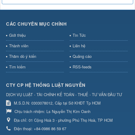
CÁC CHUYÊN MỤC CHÍNH
Giới thiệu
Tin Tức
Thành viên
Liên hệ
Thăm dò ý kiến
Quảng cáo
Tìm kiếm
RSS-feeds
CTY CP HỆ THỐNG LUẬT NGUYỄN
DỊCH VỤ LUẬT - TÀI CHÍNH KẾ TOÁN - THUẾ - TƯ VẤN ĐẦU TƯ
M.S.D.N: 0303078012, Cấp tại Sở KHĐT Tp HCM
Chịu trách nhiệm:
Ls Nguyễn Thị Kim Oanh
Địa chỉ:
01 Cộng Hoà 3 - phường Phú Thọ Hoà, TP HCM
Điện thoại:
+84-0986 86 59 67