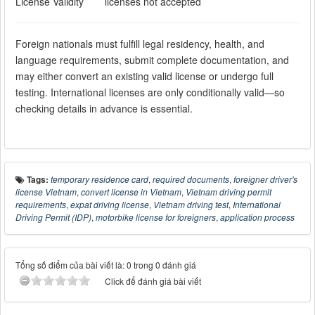
License Validity
licenses not accepted
Foreign nationals must fulfill legal residency, health, and
language requirements, submit complete documentation, and
may either convert an existing valid license or undergo full
testing. International licenses are only conditionally valid—so
checking details in advance is essential.
Tags:
temporary residence card
,
required documents
,
foreigner driver's
license Vietnam
,
convert license in Vietnam
,
Vietnam driving permit
requirements
,
expat driving license
,
Vietnam driving test
,
International
Driving Permit (IDP)
,
motorbike license for foreigners
,
application process
Tổng số điểm của bài viết là: 0 trong 0 đánh giá
Click để đánh giá bài viết