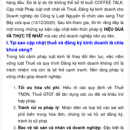
hàng đầu. Đó là lý do tôi không thể bỏ lỡ buổi COFFEE TALK:
Cập nhật Pháp luật mới nhất về Thuế, Đăng ký kinh doanh cho
Doanh nghiệp do Công ty Luật Nguyên tổ chức vào sáng Thứ
Bảy vừa qua (13/12/2025). Sau khi tham gia, tôi tin rằng đây là
một trong những sự kiện cập nhật kiến thức pháp lý
HIỆU QUẢ
VÀ THỰC TẾ NHẤT
mà các chủ doanh nghiệp nên ưu tiên.
I. Tại sao cập nhật thuế và đăng ký kinh doanh là chìa
khoá vàng?
Trong bối cảnh pháp luật kinh tế thay đổi liên tục, việc nắm
vững luật Thuế và quy trình Đăng ký kinh doanh không chỉ là
trách nhiệm mà còn là lợi thế cạnh tranh. Nền tảng pháp lý
vững chắc giúp doanh nghiệp:
Tối ưu hóa chi phí
: Hiểu rõ các quy định về Thuế
TNDN, Thuế GTGT để tận dụng các ưu đãi và khấu trừ
hợp pháp.
Tránh rủi ro pháp lý
: Nhận diện và loại bỏ các sai sót
phổ biến trong hóa đơn, chứng từ và hồ sơ đăng ký,
tránh bị xử phạt.
Bảo vệ tài sản cá nhân và doanh nghiệp
: Đặc biệt là