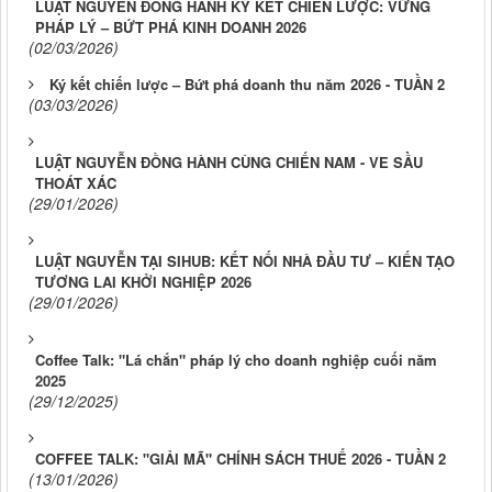
LUẬT NGUYỄN ĐỒNG HÀNH KÝ KẾT CHIẾN LƯỢC: VỮNG
PHÁP LÝ – BỨT PHÁ KINH DOANH 2026
(02/03/2026)
Ký kết chiến lược – Bứt phá doanh thu năm 2026 - TUẦN 2
(03/03/2026)
LUẬT NGUYỄN ĐỒNG HÀNH CÙNG CHIẾN NAM - VE SẦU
THOÁT XÁC
(29/01/2026)
LUẬT NGUYỄN TẠI SIHUB: KẾT NỐI NHÀ ĐẦU TƯ – KIẾN TẠO
TƯƠNG LAI KHỞI NGHIỆP 2026
(29/01/2026)
Coffee Talk: "Lá chắn" pháp lý cho doanh nghiệp cuối năm
2025
(29/12/2025)
COFFEE TALK: "GIẢI MÃ" CHÍNH SÁCH THUẾ 2026 - TUẦN 2
(13/01/2026)