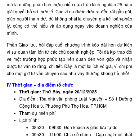
mà là những phân tích thực chiến dựa trên kinh nghiệm 25 năm
giải quyết hồ sơ thực tế. Các ví dụ được đưa ra đều rất gần gũi,
giúp người tham dự, dù không phải là chuyên gia kế toán/pháp
lý, cũng có thể hiểu và áp dụng ngay vào doanh nghiệp của
mình.
Phần Giao lưu, hỏi đáp cuối chương trình kéo dài hơn dự kiến
vì sự quan tâm lớn từ các chủ doanh nghiệp. Tôi đã kịp trao đổi
về một trường hợp phức tạp liên quan đến vốn góp và nhận
được tư vấn rõ ràng, chi tiết. Đây là một lợi ích vô giá, vì chi phí
cho một giờ tư vấn chuyên sâu như vậy thường không hề nhỏ!
IV Thời gian – địa điểm tổ chức
Thời gian: Thứ Bảy, ngày 20/12/2025
Địa điểm: Tòa nhà văn phòng Luật Nguyễn – Số 1 Đường
Cộng Hòa 3, Phường Phú Thọ Hòa, TP.HCM
Tham dự miễn phí
Lịch trình:
08h30 – 09h30: Đón khách & giao lưu tự do
09h30 – 11h00: Chia sẻ chính – Cập nhật mới nhất