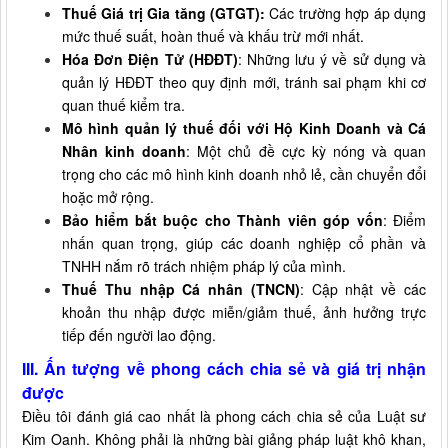
Thuế Giá trị Gia tăng (GTGT):
Các trường hợp áp dụng
mức thuế suất, hoàn thuế và khấu trừ mới nhất.
Hóa Đơn Điện Tử (HĐĐT)
: Những lưu ý về sử dụng và
quản lý HĐĐT theo quy định mới, tránh sai phạm khi cơ
quan thuế kiểm tra.
Mô hình quản lý thuế đối với Hộ Kinh Doanh và Cá
Nhân kinh doanh
: Một chủ đề cực kỳ nóng và quan
trọng cho các mô hình kinh doanh nhỏ lẻ, cần chuyển đổi
hoặc mở rộng.
Bảo hiểm bắt buộc cho Thành viên góp vốn
: Điểm
nhấn quan trọng, giúp các doanh nghiệp cổ phần và
TNHH nắm rõ trách nhiệm pháp lý của mình.
Thuế Thu nhập Cá nhân (TNCN)
: Cập nhật về các
khoản thu nhập được miễn/giảm thuế, ảnh hưởng trực
tiếp đến người lao động.
III. Ấn tượng về phong cách chia sẻ và giá trị nhận
được
Điều tôi đánh giá cao nhất là phong cách chia sẻ của Luật sư
Kim Oanh. Không phải là những bài giảng pháp luật khô khan,