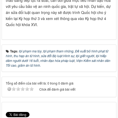
thảo đang tiếp tục rà soát, cân đối giữa mục tiêu nhân đạo hóa
với yêu cầu bảo vệ an ninh quốc gia, trật tự xã hội. Dự kiến, dự
án sửa đổi luật quan trọng này sẽ được trình Quốc hội cho ý
kiến tại Kỳ họp thứ 3 và xem xét thông qua vào Kỳ họp thứ 4
Quốc hội khóa XVI.
Tags:
tội phạm ma túy
,
tội phạm tham nhũng
,
Đề xuất bỏ hình phạt tử
hình
,
thu hẹp án tử hình
,
sửa đổi Bộ luật Hình sự
,
tội giết người
,
tội hiếp
dâm người dưới 16 tuổi
,
nhân đạo hóa pháp luật
,
Viện Kiểm sát nhân dân
Tối cao
,
giảm án tử hình.
Tổng số điểm của bài viết là: 0 trong 0 đánh giá
Click để đánh giá bài viết