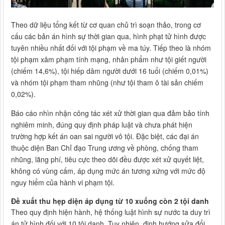
Theo dữ liệu tổng kết từ cơ quan chủ trì soạn thảo, trong cơ
cấu các bản án hình sự thời gian qua, hình phạt tử hình được
tuyên nhiều nhất đối với tội phạm về ma túy. Tiếp theo là nhóm
tội phạm xâm phạm tính mạng, nhân phẩm như tội giết người
(chiếm 14,6%), tội hiếp dâm người dưới 16 tuổi (chiếm 0,01%)
và nhóm tội phạm tham nhũng (như tội tham ô tài sản chiếm
0,02%).
Báo cáo nhìn nhận công tác xét xử thời gian qua đảm bảo tính
nghiêm minh, đúng quy định pháp luật và chưa phát hiện
trường hợp kết án oan sai người vô tội. Đặc biệt, các đại án
thuộc diện Ban Chỉ đạo Trung ương về phòng, chống tham
nhũng, lãng phí, tiêu cực theo dõi đều được xét xử quyết liệt,
không có vùng cấm, áp dụng mức án tương xứng với mức độ
nguy hiểm của hành vi phạm tội.
Đề xuất thu hẹp diện áp dụng từ 10 xuống còn 2 tội danh
Theo quy định hiện hành, hệ thống luật hình sự nước ta duy trì
án tử hình đối với 10 tội danh. Tuy nhiên, định hướng sửa đổi