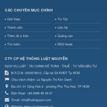
CÁC CHUYÊN MỤC CHÍNH
Giới thiệu
Tin Tức
Thành viên
Liên hệ
Thăm dò ý kiến
Quảng cáo
Tìm kiếm
RSS-feeds
CTY CP HỆ THỐNG LUẬT NGUYỄN
DỊCH VỤ LUẬT - TÀI CHÍNH KẾ TOÁN - THUẾ - TƯ VẤN ĐẦU TƯ
M.S.D.N: 0303078012, Cấp tại Sở KHĐT Tp HCM
Chịu trách nhiệm:
Ls Nguyễn Thị Kim Oanh
Địa chỉ:
01 Cộng Hoà 3 - phường Phú Thọ Hoà, TP HCM
Điện thoại:
+84-0986 86 59 67
Email:
info@luatnguyen.com
Website:
https://luatnguyen.vn