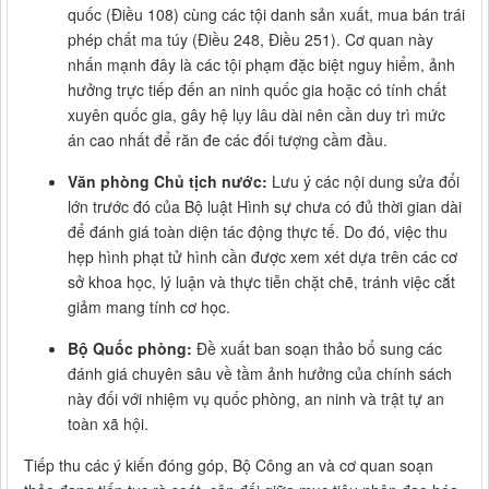
quốc (Điều 108) cùng các tội danh sản xuất, mua bán trái
phép chất ma túy (Điều 248, Điều 251). Cơ quan này
nhấn mạnh đây là các tội phạm đặc biệt nguy hiểm, ảnh
hưởng trực tiếp đến an ninh quốc gia hoặc có tính chất
xuyên quốc gia, gây hệ lụy lâu dài nên cần duy trì mức
án cao nhất để răn đe các đối tượng cầm đầu.
Văn phòng Chủ tịch nước:
Lưu ý các nội dung sửa đổi
lớn trước đó của Bộ luật Hình sự chưa có đủ thời gian dài
để đánh giá toàn diện tác động thực tế. Do đó, việc thu
hẹp hình phạt tử hình cần được xem xét dựa trên các cơ
sở khoa học, lý luận và thực tiễn chặt chẽ, tránh việc cắt
giảm mang tính cơ học.
Bộ Quốc phòng:
Đề xuất ban soạn thảo bổ sung các
đánh giá chuyên sâu về tầm ảnh hưởng của chính sách
này đối với nhiệm vụ quốc phòng, an ninh và trật tự an
toàn xã hội.
Tiếp thu các ý kiến đóng góp, Bộ Công an và cơ quan soạn