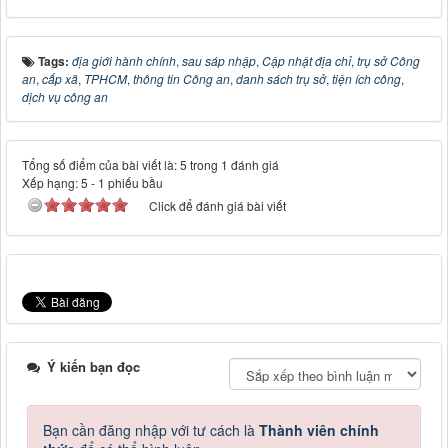
Tags:
địa giới hành chính
,
sau sáp nhập
,
Cập nhật địa chỉ
,
trụ sở Công
an
,
cấp xã
,
TPHCM
,
thông tin Công an
,
danh sách trụ sở
,
tiện ích công
,
dịch vụ công an
Tổng số điểm của bài viết là: 5 trong 1 đánh giá
Xếp hạng:
5
-
1
phiếu bầu
Click để đánh giá bài viết
Ý kiến bạn đọc
Bạn cần đăng nhập với tư cách là
Thành viên chính