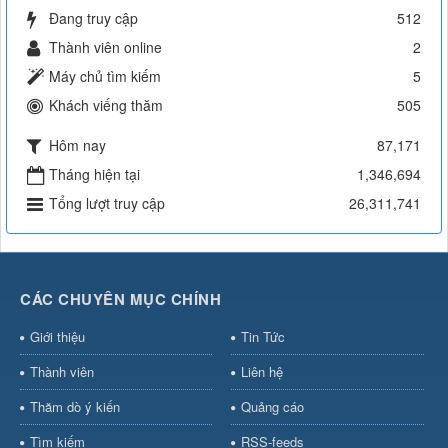
Đang truy cập
512
Thành viên online
2
Máy chủ tìm kiếm
5
Khách viếng thăm
505
Hôm nay
87,171
Tháng hiện tại
1,346,694
Tổng lượt truy cập
26,311,741
CÁC CHUYÊN MỤC CHÍNH
Giới thiệu
Tin Tức
Thành viên
Liên hệ
Thăm dò ý kiến
Quảng cáo
Tìm kiếm
RSS-feeds