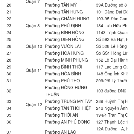
Quận 7
20
Phường TÂN MỸ
39A Đường số 8 P 
21
Phường TÂN HƯNG
101 Đăng Đại Độ P
22
Phường CHÁNH HƯNG
193-95 Đào Cam Mộ
23
Quận 8
Phường PHÚ ĐỊNH
184 Lưu Hữu Phước,
24
Phường BÌNH ĐÔNG
1143 Trịnh Quang N
25
Phường DIÊN HỒNG
Số 592 Bà Hạt, Ph
26
Quận 10
Phường VƯỜN LÀI
Số 528 Lê Hồng Ph
27
Phường HÒA HƯNG
Số SS1 Hồng Lĩnh,
28
Phường MINH PHỤNG
152 Lê Đại Hành, P
29
Phường BÌNH THỚI
117 Lạc Long Quân,
Quận 11
30
Phường HÒA BÌNH
148 Ông Ích Khiêm,
31
Phường PHÚ THỌ
299/2/9 Lý Thường K
Phường ĐÔNG HƯNG
32
103 đường DN6 KP4
THUẬN
33
Phường TRUNG MỸ TÂY
289 Huỳnh Thị Hai,
Quận 12
34
Phường TÂN THỚI HIỆP
242 Nguyễn Ảnh Thủ
35
Phường THỚI AN
194/4 Trần Thị Cờ, 
36
Phường AN PHÚ ĐÔNG
127 Thạnh Lộc 19, 
12A Đường 1A, KD
37
Phường AN LẠC