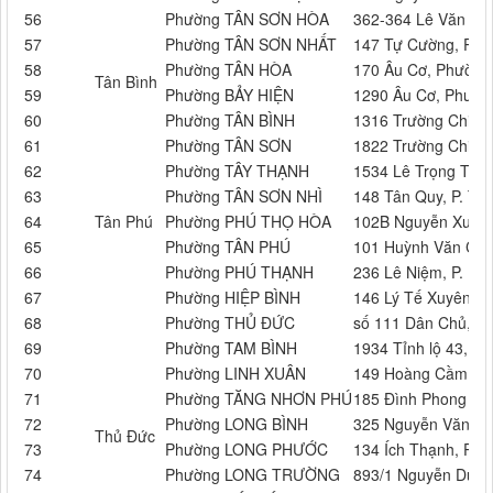
56
Phường TÂN SƠN HÒA
362-364 Lê Văn Sỹ
57
Phường TÂN SƠN NHẤT
147 Tự Cường, Phư
58
Phường TÂN HÒA
170 Âu Cơ, Phường
Tân Bình
59
Phường BẢY HIỆN
1290 Âu Cơ, Phườn
60
Phường TÂN BÌNH
1316 Trường Chinh
61
Phường TÂN SƠN
1822 Trường Chinh
62
Phường TÂY THẠNH
1534 Lê Trọng Tấn,
63
Phường TÂN SƠN NHÌ
148 Tân Quy, P. Tâ
64
Tân Phú
Phường PHÚ THỌ HÒA
102B Nguyễn Xuân 
65
Phường TÂN PHÚ
101 Huỳnh Văn Chín
66
Phường PHÚ THẠNH
236 Lê Niệm, P. Ph
67
Phường HIỆP BÌNH
146 Lý Tế Xuyên, P.
68
Phường THỦ ĐỨC
số 111 Dân Chủ, P.
69
Phường TAM BÌNH
1934 Tỉnh lộ 43, P.
70
Phường LINH XUÂN
149 Hoàng Cầm, P.
71
Phường TĂNG NHƠN PHÚ
185 Đình Phong Phú
72
Phường LONG BÌNH
325 Nguyễn Văn Tăn
Thủ Đức
73
Phường LONG PHƯỚC
134 Ích Thạnh, P. 
74
Phường LONG TRƯỜNG
893/1 Nguyễn Duy T