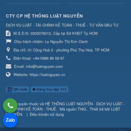
CTY CP HỆ THỐNG LUẬT NGUYỄN
DỊCH VỤ LUẬT - TÀI CHÍNH KẾ TOÁN - THUẾ - TƯ VẤN ĐẦU TƯ
M.S.D.N: 0303078012, Cấp tại Sở KHĐT Tp HCM
Chịu trách nhiệm:
Ls Nguyễn Thị Kim Oanh
Địa chỉ:
01 Cộng Hoà 3 - phường Phú Thọ Hoà, TP HCM
Điện thoại:
+84-0986 86 59 67
Email:
info@luatnguyen.com
Website:
https://luatnguyen.vn
QR-code
Đang truy cập: 512
© Bản quyền thuộc về
HỆ THỐNG LUẬT NGUYỄN - DỊCH VỤ LUẬT -
TÀI CHÍNH KẾ TOÁN - THUẾ
.
Mã nguồn
THiG
.
Thiết kế bởi
LUẬT
NGUYỄN
.
|
Điều khoản sử dụng
Zalo