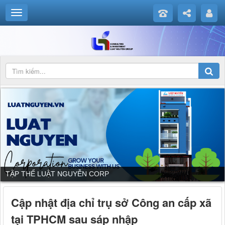
DỊCH VỤ CỦA LUẬT NGUYỄN CORP
Cập nhật địa chỉ trụ sở Công an cấp xã
tại TPHCM sau sáp nhập