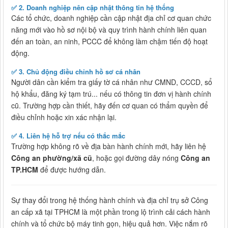
✅
2. Doanh nghiệp nên cập nhật thông tin hệ thống
Các tổ chức, doanh nghiệp cần cập nhật địa chỉ cơ quan chức
năng mới vào hồ sơ nội bộ và quy trình hành chính liên quan
đến an toàn, an ninh, PCCC để không làm chậm tiến độ hoạt
động.
✅
3. Chủ động điều chỉnh hồ sơ cá nhân
Người dân cần kiểm tra giấy tờ cá nhân như CMND, CCCD, sổ
hộ khẩu, đăng ký tạm trú... nếu có thông tin đơn vị hành chính
cũ. Trường hợp cần thiết, hãy đến cơ quan có thẩm quyền để
điều chỉnh hoặc xin xác nhận lại.
✅
4. Liên hệ hỗ trợ nếu có thắc mắc
Trường hợp không rõ về địa bàn hành chính mới, hãy liên hệ
Công an phường/xã cũ
, hoặc gọi đường dây nóng
Công an
TP.HCM
để được hướng dẫn.
Sự thay đổi trong hệ thống hành chính và địa chỉ trụ sở Công
an cấp xã tại TPHCM là một phần trong lộ trình cải cách hành
chính và tổ chức bộ máy tinh gọn, hiệu quả hơn. Việc nắm rõ