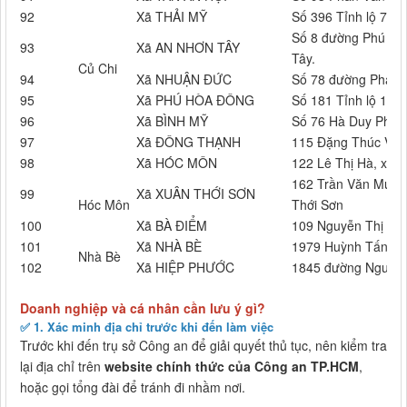
92
Xã THẢI MỸ
Số 396 Tỉnh lộ 7, ấ
Số 8 đường Phú Thu
93
Xã AN NHƠN TÂY
Tây.
Củ Chi
94
Xã NHUẬN ĐỨC
Số 78 đường Phạm V
95
Xã PHÚ HÒA ĐÔNG
Số 181 Tỉnh lộ 15,
96
Xã BÌNH MỸ
Số 76 Hà Duy Phiên,
97
Xã ĐÔNG THẠNH
115 Đặng Thúc Vịnh
98
Xã HÓC MÔN
122 Lê Thị Hà, xã 
162 Trần Văn Mười,
99
Xã XUÂN THỚI SƠN
Hóc Môn
Thới Sơn
100
Xã BÀ ĐIỂM
109 Nguyễn Thị Sóc
101
Xã NHÀ BÈ
1979 Huỳnh Tấn Ph
Nhà Bè
102
Xã HIỆP PHƯỚC
1845 đường Nguyễn
Doanh nghiệp và cá nhân cần lưu ý gì?
✅
1. Xác minh địa chỉ trước khi đến làm việc
Trước khi đến trụ sở Công an để giải quyết thủ tục, nên kiểm tra
lại địa chỉ trên
website chính thức của Công an TP.HCM
,
hoặc gọi tổng đài để tránh đi nhầm nơi.