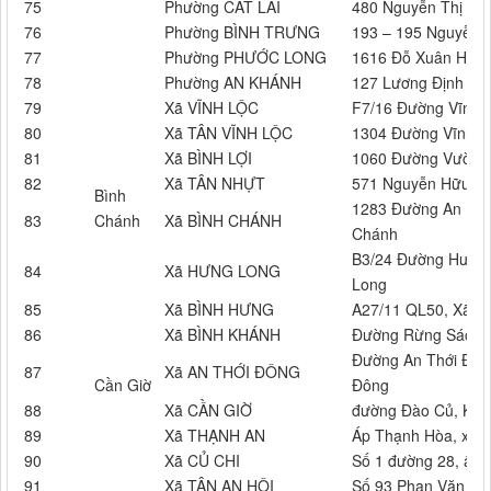
75
Phường CÁT LÁI
480 Nguyễn Thị Định
76
Phường BÌNH TRƯNG
193 – 195 Nguyễn D
77
Phường PHƯỚC LONG
1616 Đỗ Xuân Hợp,
78
Phường AN KHÁNH
127 Lương Định Của
79
Xã VĨNH LỘC
F7/16 Đường Vĩnh L
80
Xã TÂN VĨNH LỘC
1304 Đường Vĩnh Lộ
81
Xã BÌNH LỢI
1060 Đường Vườn T
82
Xã TÂN NHỰT
571 Nguyễn Hữu Trí
Bình
1283 Đường An Phú
83
Chánh
Xã BÌNH CHÁNH
Chánh
B3/24 Đường Hưng 
84
Xã HƯNG LONG
Long
85
Xã BÌNH HƯNG
A27/11 QL50, Xã B
86
Xã BÌNH KHÁNH
Đường Rừng Sác, ấp
Đường An Thới Đông
87
Xã AN THỚI ĐÔNG
Cần Giờ
Đông
88
Xã CẦN GIỜ
đường Đào Củ, KP. 
89
Xã THẠNH AN
Áp Thạnh Hòa, xã 
90
Xã CỦ CHI
Số 1 đường 28, ấp 
91
Xã TÂN AN HỘI
Số 93 Phan Văn Ni,