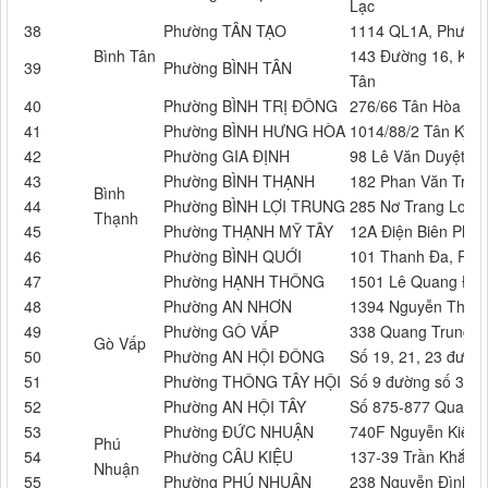
Lạc
38
Phường TÂN TẠO
1114 QL1A, Phường
Bình Tân
143 Đường 16, Khu 
39
Phường BÌNH TÂN
Tân
40
Phường BÌNH TRỊ ĐÔNG
276/66 Tân Hòa Đôn
41
Phường BÌNH HƯNG HÒA
1014/88/2 Tân Kỳ 
42
Phường GIA ĐỊNH
98 Lê Văn Duyệt, P
43
Phường BÌNH THẠNH
182 Phan Văn Trị, 
Bình
44
Phường BÌNH LỢI TRUNG
285 Nơ Trang Long,
Thạnh
45
Phường THẠNH MỸ TÂY
12A Điện Biên Phủ
46
Phường BÌNH QUỚI
101 Thanh Đa, Phư
47
Phường HẠNH THÔNG
1501 Lê Quang Địn
48
Phường AN NHƠN
1394 Nguyễn Thái 
49
Phường GÒ VẤP
338 Quang Trung, 
Gò Vấp
50
Phường AN HỘI ĐÔNG
Số 19, 21, 23 đườn
51
Phường THÔNG TÂY HỘI
Số 9 đường số 3, P
52
Phường AN HỘI TÂY
Số 875-877 Quang 
53
Phường ĐỨC NHUẬN
740F Nguyễn Kiệm
Phú
54
Phường CÂU KIỆU
137-39 Trần Khắc C
Nhuận
55
Phường PHÚ NHUẬN
238 Nguyễn Đình C