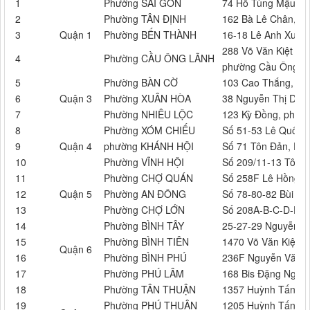
1
Phường SÀI GÒN
74 Hồ Tùng Mậu, p
2
Phường TÂN ĐỊNH
162 Bà Lê Chân, p
3
Quận 1
Phường BẾN THÀNH
16-18 Lê Anh Xuân
288 Võ Văn Kiệt (1
4
Phường CẦU ÔNG LÃNH
phường Cầu Ông L
5
Phường BÀN CỜ
103 Cao Thắng, ph
6
Quận 3
Phường XUÂN HÒA
38 Nguyễn Thị Diệ
7
Phường NHIÊU LỘC
123 Kỳ Đồng, phườ
8
Phường XÓM CHIẾU
Số 51-53 Lê Quốc 
9
Quận 4
phường KHÁNH HỘI
Số 71 Tôn Đản, Ph
10
Phường VĨNH HỘI
Số 209/11-13 Tôn T
11
Phường CHỢ QUÁN
Số 258F Lê Hồng 
12
Quận 5
Phường AN ĐÔNG
Số 78-80-82 Bùi H
13
Phường CHỢ LỚN
Số 208A-B-C-D-E H
14
Phường BÌNH TÂY
25-27-29 Nguyễn Xu
15
Phường BÌNH TIÊN
1470 Võ Văn Kiệt, P
Quận 6
16
Phường BÌNH PHÚ
236F Nguyễn Văn L
17
Phường PHÚ LÂM
168 Bis Đặng Nguy
18
Phường TÂN THUẬN
1357 Huỳnh Tấn Ph
19
Phường PHÚ THUẬN
1205 Huỳnh Tấn Ph