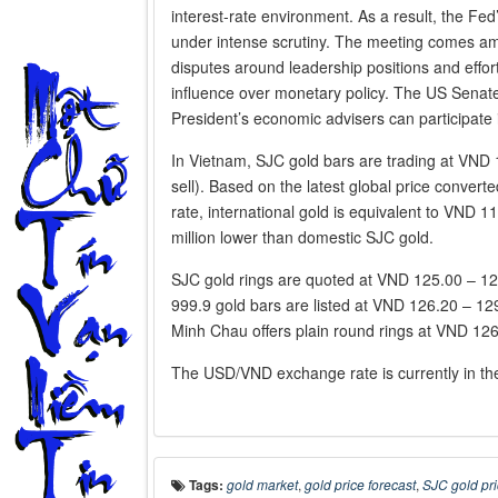
interest-rate environment. As a result, the Fe
under intense scrutiny. The meeting comes amid
disputes around leadership positions and effo
influence over monetary policy. The US Senate
President’s economic advisers can participate 
In Vietnam, SJC gold bars are trading at VND 1
sell). Based on the latest global price conver
rate, international gold is equivalent to VND 118
million lower than domestic SJC gold.
SJC gold rings are quoted at VND 125.00 – 128
999.9 gold bars are listed at VND 126.20 – 129
Minh Chau offers plain round rings at VND 126.
The USD/VND exchange rate is currently in the
Tags:
gold market
,
gold price forecast
,
SJC gold pr