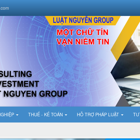
.com
NGHIỆP
THUẾ - KẾ TOÁN
HỖ TRỢ PHÁP LUẬT
TƯ