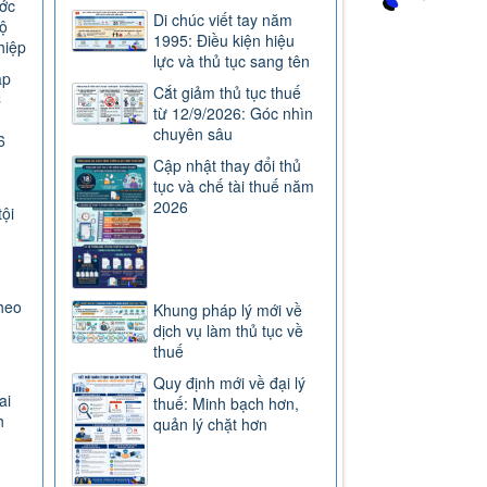
ước
Di chúc viết tay năm
ộ
1995: Điều kiện hiệu
hiệp
lực và thủ tục sang tên
ap
Cắt giảm thủ tục thuế
C
từ 12/9/2026: Góc nhìn
chuyên sâu
6
Cập nhật thay đổi thủ
tục và chế tài thuế năm
2026
tội
heo
Khung pháp lý mới về
dịch vụ làm thủ tục về
thuế
Quy định mới về đại lý
ai
thuế: Minh bạch hơn,
h
quản lý chặt hơn