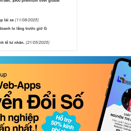
on/tael, $900 premium over global
(11/08/2025)
p lái xe
doanh lo lắng trước giờ G
(21/05/2025)
nh tế tư nhân.