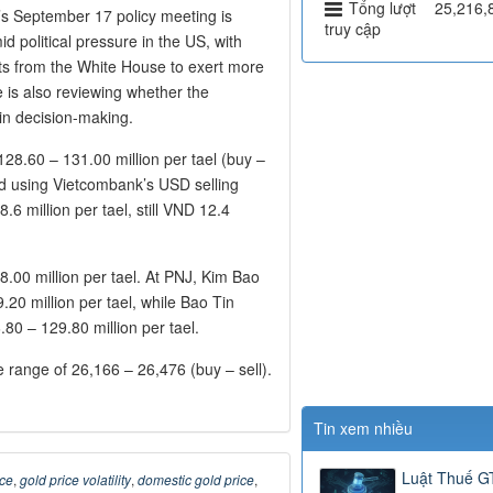
Tổng lượt
25,216,
d’s September 17 policy meeting is
truy cập
 political pressure in the US, with
rts from the White House to exert more
 is also reviewing whether the
in decision-making.
28.60 – 131.00 million per tael (buy –
ted using Vietcombank’s USD selling
.6 million per tael, still VND 12.4
.00 million per tael. At PNJ, Kim Bao
.20 million per tael, while Bao Tin
80 – 129.80 million per tael.
 range of 26,166 – 26,476 (buy – sell).
Tin xem nhiều
Luật Thuế 
ice
,
gold price volatility
,
domestic gold price
,