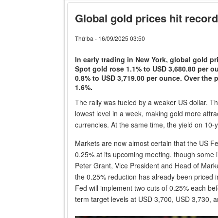
Global gold prices hit reco
Thứ ba - 16/09/2025 03:50
In early trading in New York, global gold pr
Spot gold rose 1.1% to USD 3,680.80 per o
0.8% to USD 3,719.00 per ounce. Over the p
1.6%.
The rally was fueled by a weaker US dollar. Th
lowest level in a week, making gold more attrac
currencies. At the same time, the yield on 10-
Markets are now almost certain that the US Fed
0.25% at its upcoming meeting, though some in
Peter Grant, Vice President and Head of Marke
the 0.25% reduction has already been priced into
Fed will implement two cuts of 0.25% each bef
term target levels at USD 3,700, USD 3,730, 