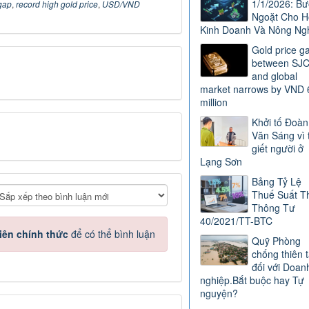
1/1/2026: B
 gap
,
record high gold price
,
USD/VND
Ngoặt Cho H
Kinh Doanh Và Nông Ng
Gold price g
between SJ
and global
market narrows by VND 
million
Khởi tố Đoàn
Văn Sáng vì 
giết người ở
Lạng Sơn
Bảng Tỷ Lệ
Thuế Suất T
Thông Tư
40/2021/TT-BTC
iên chính thức
để có thể bình luận
Quỹ Phòng
chống thiên t
đối với Doan
nghiệp.Bắt buộc hay Tự
nguyện?