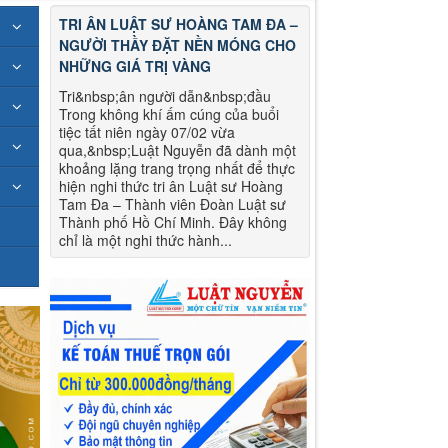
TRI ÂN LUẬT SƯ HOÀNG TAM ĐA –
NGƯỜI THẦY ĐẶT NỀN MÓNG CHO
NHỮNG GIÁ TRỊ VÀNG
Tri&nbsp;ân người dẫn&nbsp;đầu
Trong không khí ấm cúng của buổi
tiệc tất niên ngày 07/02 vừa
qua,&nbsp;Luật Nguyễn đã dành một
khoảng lặng trang trọng nhất để thực
hiện nghi thức tri ân Luật sư Hoàng
Tam Đa – Thành viên Đoàn Luật sư
Thành phố Hồ Chí Minh. Đây không
chỉ là một nghi thức hành...