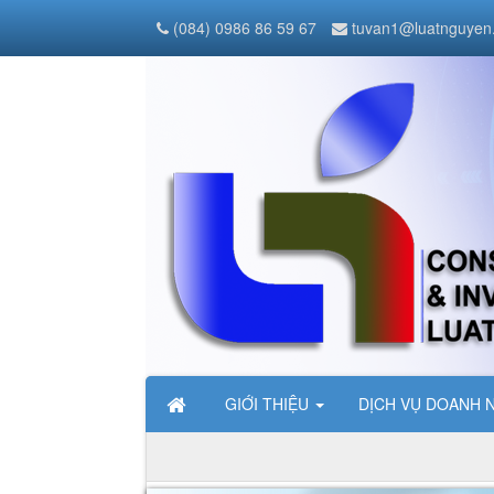
(084) 0986 86 59 67
tuvan1@luatnguyen
GIỚI THIỆU
DỊCH VỤ DOANH 