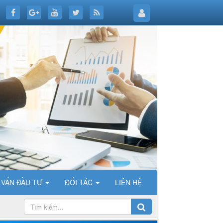
 VẤN ĐẦU TƯ
ĐỐI TÁC
LIÊN HỆ