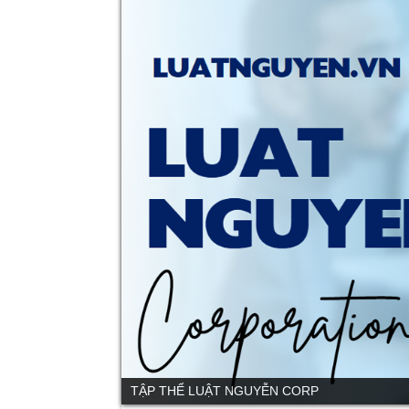
DỊCH VỤ CỦA LUẬT NGUYỄN CORP