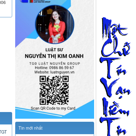
806
Tin mới nhất
GTGT