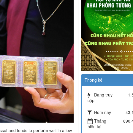
Thống kê
Đang truy
1,
cập
Hôm nay
43,
Tháng
890,
hiện tại
sset and tends to perform well in a low-