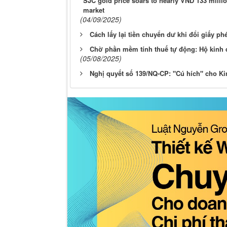
SJC gold price soars to nearly VND 133 milli
market
(04/09/2025)
Cách lấy lại tiền chuyển dư khi đổi giấy phé
Chờ phần mềm tính thuế tự động: Hộ kinh 
(05/08/2025)
Nghị quyết số 139/NQ-CP: "Cú hích" cho Ki