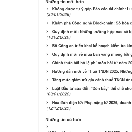
Những tin mới hơn
Không được tự ý gộp Báo cáo tài chính: Lư
(30/01/2026)
Khám phá Công nghệ Blockchain: Số hóa c
Quy định mới: Những trường hợp nào sẽ bị 
(10/02/2026)
Bộ Công an triển khai kế hoạch kiểm tra k
Quy định mới về mua bán vàng miếng bằng 
Chính thức bãi bỏ lệ phí môn bài từ năm 2
Hướng dẫn mới về Thuế TNDN 2025: Những 
Tăng mức giảm trừ gia cảnh thuế TNCN từ 
Luật Đầu tư sửa đổi: "Đòn bẩy" thể chế cho
(09/01/2026)
Hóa đơn điện tử: Phạt nặng từ 2026, doanh
(12/12/2025)
Những tin cũ hơn