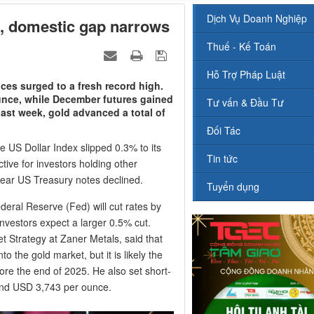
Dịch Vụ Doanh Nghiệp
rd, domestic gap narrows
Thuế - Kế Toán
Hỗ Trợ Pháp Luật
ices surged to a fresh record high.
unce, while December futures gained
Tư vấn & Đầu Tư
ast week, gold advanced a total of
Đối Tác
e US Dollar Index slipped 0.3% to its
Tin tức
tive for investors holding other
year US Treasury notes declined.
Tuyển dụng
eral Reserve (Fed) will cut rates by
vestors expect a larger 0.5% cut.
t Strategy at Zaner Metals, said that
 the gold market, but it is likely the
ore the end of 2025. He also set short-
and USD 3,743 per ounce.