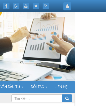
 VẤN ĐẦU TƯ
ĐỐI TÁC
LIÊN HỆ