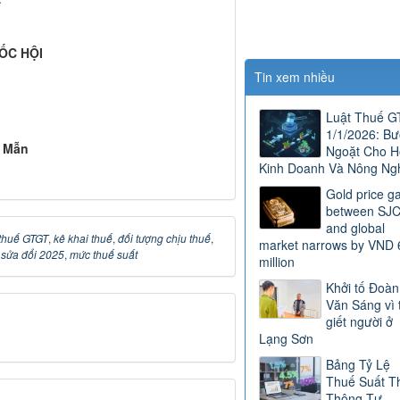
ỐC HỘI
Tin xem nhiều
Luật Thuế 
1/1/2026: B
h Mẫn
Ngoặt Cho H
Kinh Doanh Và Nông Ng
Gold price g
between SJ
and global
thuế GTGT
,
kê khai thuế
,
đối tượng chịu thuế
,
market narrows by VND 
g sửa đổi 2025
,
mức thuế suất
million
Khởi tố Đoàn
Văn Sáng vì 
giết người ở
Lạng Sơn
Bảng Tỷ Lệ
Thuế Suất T
Thông Tư