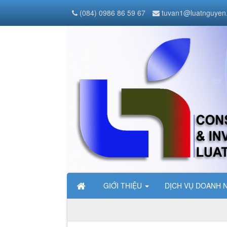
(084) 0986 86 59 67
tuvan1@luatnguyen
GIỚI THIỆU
DỊCH VỤ DOANH 