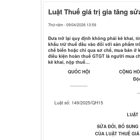
Luật Thuế giá trị gia tăng sử
Thứ năm - 09/04/2026 13:59
Đưa trở lại quy định không phải kê khai,
khấu trừ thuế đầu vào đối với sản phẩm tr
chế biến hoặc chỉ qua sơ chế, mua bán ở 
điều kiện hoàn thuế GTGT là người mua c
kê khai, nộp thuế…
QUỐC HỘI
CỘNG HÒA
Độc
_______
_
Luật số: 149/2025/QH15
LUẬT
SỬA ĐỔI, BỔ SUNG
CỦA LUẬT
THUẾ GIÁ