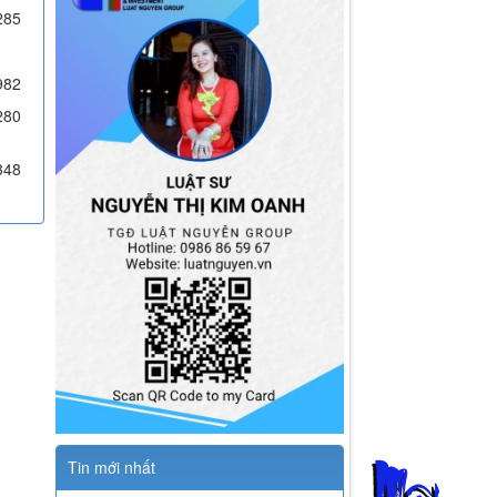
285
982
280
348
Tin mới nhất