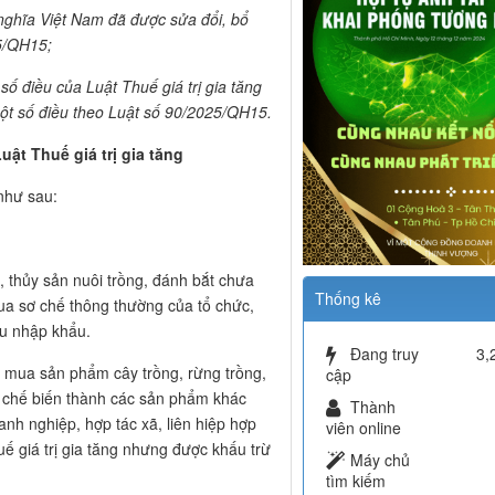
ghĩa Việt Nam đã được sửa đổi, bổ
5/QH15;
ố điều của Luật Thuế giá trị gia tăng
t số điều theo Luật số 90/2025/QH15.
uật Thuế giá trị gia tăng
như sau:
, thủy sản nuôi trồng, đánh bắt chưa
Thống kê
ua sơ chế thông thường của tổ chức,
âu nhập khẩu.
Đang truy
3,
ã mua sản phẩm cây trồng, rừng trồng,
cập
a chế biến thành các sản phẩm khác
Thành
nh nghiệp, hợp tác xã, liên hiệp hợp
viên online
huế giá trị gia tăng nhưng được khấu trừ
Máy chủ
tìm kiếm