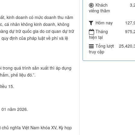
Khách
3,
viếng thăm
xuất, kinh doanh có mức doanh thu năm
Hôm nay
127,
hức, cá nhân không kinh doanh, không
; hàng dự trữ quốc gia do cơ quan dự trữ
Tháng
975,
hiện tại
o quy định của pháp luật về phí và lệ
Tổng lượt
25,420,
truy cập
 trong quá trình sản xuất thì áp dụng
ẩm, phế liệu đó.”.
Điều 15.
ng 01 năm 2026.
 chủ nghĩa Việt Nam khóa XV, Kỳ họp
.