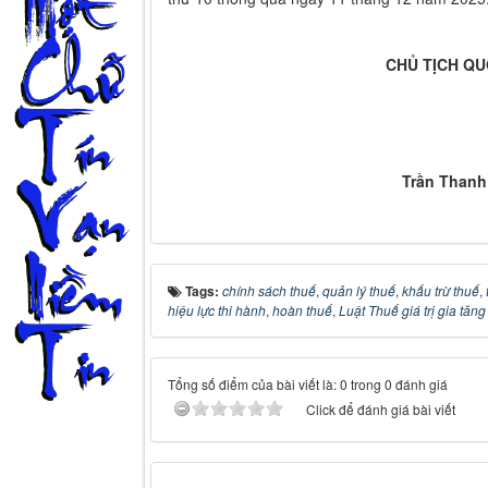
CHỦ TỊCH QU
Trần Than
Tags:
chính sách thuế
,
quản lý thuế
,
khấu trừ thuế
,
hiệu lực thi hành
,
hoàn thuế
,
Luật Thuế giá trị gia tăn
Tổng số điểm của bài viết là: 0 trong 0 đánh giá
Click để đánh giá bài viết