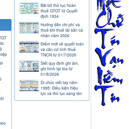
Bãi bỏ thủ tục hoàn
thuế GTGT từ Quyết
định 1934
Hướng dẫn chi phí và
thuế khi thuê tài sản cá
nhân năm 2026
GTGT
ước
Điểm mới về quyết toán
ộ
và căn cứ tính thuế
hiệp
TNCN từ 01/7/2026
ap
Siết quy định ghi âm,
C
ghi hình tại tòa từ
01/8/2026
6
Di chúc viết tay năm
1995: Điều kiện hiệu
lực và thủ tục sang tên
tội
heo