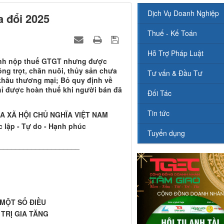
Dịch Vụ Doanh Nghiệp
a đổi 2025
Thuế - Kế Toán
Hỗ Trợ Pháp Luật
 tính nộp thuế GTGT nhưng được
ồng trọt, chăn nuôi, thủy sản chưa
Tư vấn & Đầu Tư
khâu thương mại; Bỏ quy định về
hỉ được hoàn thuế khi người bán đã
Đối Tác
Tin tức
 XÃ HỘI CHỦ NGHĨA VIỆT NAM
 lập - Tự do - Hạnh phúc
Tuyển dụng
____________________
 MỘT SỐ ĐIỀU
 TRỊ GIA TĂNG