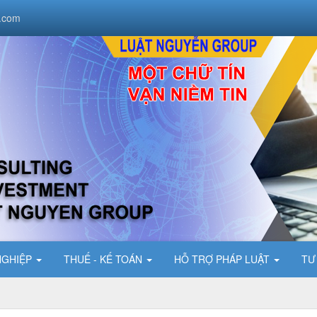
.com
NGHIỆP
THUẾ - KẾ TOÁN
HỖ TRỢ PHÁP LUẬT
TƯ