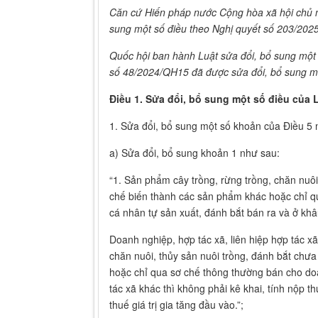
Căn cứ Hiến pháp nước Cộng hòa xã hội chủ n
sung một số điều theo Nghị quyết số 203/202
Quốc hội ban hành Luật sửa đổi, bổ sung một s
số 48/2024/QH15 đã được sửa đổi, bổ sung mộ
Điều 1. Sửa đổi, bổ sung một số điều của L
1. Sửa đổi, bổ sung một số khoản của Điều 5 
a) Sửa đổi, bổ sung khoản 1 như sau:
“1. Sản phẩm cây trồng, rừng trồng, chăn nuôi
chế biến thành các sản phẩm khác hoặc chỉ q
cá nhân tự sản xuất, đánh bắt bán ra và ở kh
Doanh nghiệp, hợp tác xã, liên hiệp hợp tác x
chăn nuôi, thủy sản nuôi trồng, đánh bắt chư
hoặc chỉ qua sơ chế thông thường bán cho doa
tác xã khác thì không phải kê khai, tính nộp t
thuế giá trị gia tăng đầu vào.”;