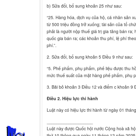
b) Sửa đổi, bổ sung khoản 25 như sau:
“25. Hàng hóa, dịch vụ của hộ, cá nhân sản 
từ 500 triệu đồng trở xuống; tài sản của tổ c
phải là người nộp thuế giá trị gia tăng bán ra
quốc gia bán ra; các khoản thu phí, lệ phí the
phí.”.
2. Sửa đổi, bổ sung khoản 5 Điều 9 như sau:
“5. Phế phẩm, phụ phẩm, phế liệu được thu hồi
mức thuế suất của mặt hàng phế phẩm, phụ ph
3. Bãi bỏ khoản 3 Điều 12 và điểm c khoản 9 
Điều 2. Hiệu lực thi hành
Luật này có hiệu lực thi hành từ ngày 01 thá
___________________
Luật này được Quốc hội nước Cộng hoà xã hội
thứ 10 thông qua ngày 11 tháng 12 năm 2025