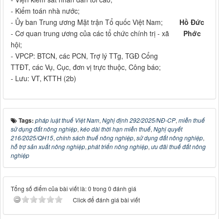
- Kiểm toán nhà nước;
- Ủy ban Trung ương Mặt trận Tổ quốc Việt Nam;
Hồ Đức
- Cơ quan trung ương của các tổ chức chính trị - xã
Phớc
hội;
- VPCP: BTCN, các PCN, Trợ lý TTg, TGĐ Cổng
TTĐT, các Vụ, Cục, đơn vị trực thuộc, Công báo;
- Lưu: VT, KTTH (2b)
Tags:
pháp luật thuế Việt Nam
,
Nghị định 292/2025/NĐ-CP
,
miễn thuế
sử dụng đất nông nghiệp
,
kéo dài thời hạn miễn thuế
,
Nghị quyết
216/2025/QH15
,
chính sách thuế nông nghiệp
,
sử dụng đất nông nghiệp
,
hỗ trợ sản xuất nông nghiệp
,
phát triển nông nghiệp
,
ưu đãi thuế đất nông
nghiệp
Tổng số điểm của bài viết là: 0 trong 0 đánh giá
Click để đánh giá bài viết