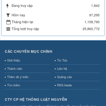
Đang truy cập
1,842
Hôm nay
97,295
Tháng hiện tại
1,158,790
Tổng lượt truy cập
25,860,772
CÁC CHUYÊN MỤC CHÍNH
Giới thiệu
Tin Tức
Thành viên
Liên hệ
Thăm dò ý kiến
Quảng cáo
Tìm kiếm
RSS-feeds
CTY CP HỆ THỐNG LUẬT NGUYỄN