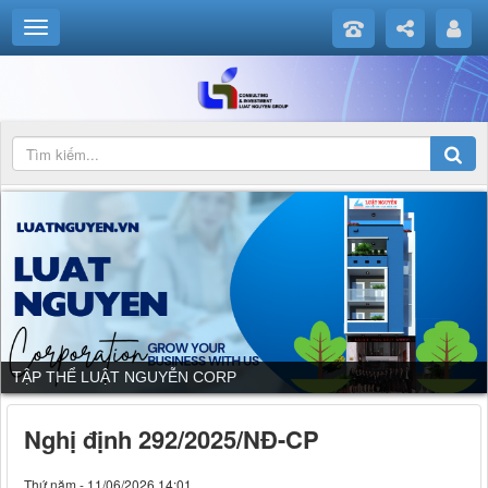
DỊCH VỤ CỦA LUẬT NGUYỄN CORP
Nghị định 292/2025/NĐ-CP
Thứ năm - 11/06/2026 14:01