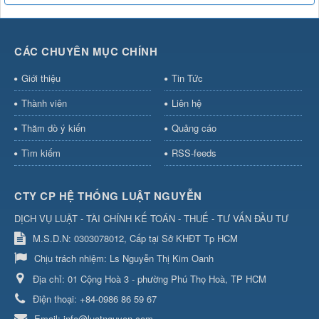
CÁC CHUYÊN MỤC CHÍNH
Giới thiệu
Tin Tức
Thành viên
Liên hệ
Thăm dò ý kiến
Quảng cáo
Tìm kiếm
RSS-feeds
CTY CP HỆ THỐNG LUẬT NGUYỄN
DỊCH VỤ LUẬT - TÀI CHÍNH KẾ TOÁN - THUẾ - TƯ VẤN ĐẦU TƯ
M.S.D.N: 0303078012, Cấp tại Sở KHĐT Tp HCM
Chịu trách nhiệm:
Ls Nguyễn Thị Kim Oanh
Địa chỉ:
01 Cộng Hoà 3 - phường Phú Thọ Hoà, TP HCM
Điện thoại:
+84-0986 86 59 67
Email:
info@luatnguyen.com