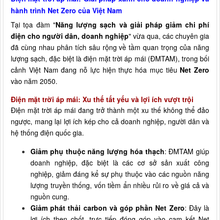
hành trình Net Zero của Việt Nam
Tại tọa đàm "
Năng lượng sạch và giải pháp giảm chi phí
điện cho người dân, doanh nghiệp
" vừa qua, các chuyên gia
đã cùng nhau phân tích sâu rộng về tầm quan trọng của năng
lượng sạch, đặc biệt là điện mặt trời áp mái (ĐMTAM), trong bối
cảnh Việt Nam đang nỗ lực hiện thực hóa mục tiêu
Net Zero
vào năm 2050.
Điện mặt trời áp mái: Xu thế tất yếu và lợi ích vượt trội
Điện mặt trời áp mái đang trở thành một xu thế không thể đảo
ngược, mang lại lợi ích kép cho cả doanh nghiệp, người dân và
hệ thống điện quốc gia.
Giảm phụ thuộc năng lượng hóa thạch
: ĐMTAM giúp
doanh nghiệp, đặc biệt là các cơ sở sản xuất công
nghiệp, giảm đáng kể sự phụ thuộc vào các nguồn năng
lượng truyền thống, vốn tiềm ẩn nhiều rủi ro về giá cả và
nguồn cung.
Giảm phát thải carbon và góp phần Net Zero
: Đây là
lợi ích then chốt, trực tiếp đóng góp vào cam kết Net