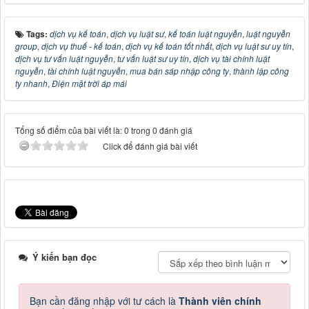
Tags:
dịch vụ kế toán
,
dịch vụ luật sư
,
kế toán luật nguyễn
,
luật nguyễn
group
,
dịch vụ thuế - kế toán
,
dịch vụ kế toán tốt nhất
,
dịch vụ luật sư uy tín
,
dịch vụ tư vấn luật nguyễn
,
tư vấn luật sư uy tín
,
dịch vụ tài chính luật
nguyễn
,
tài chính luật nguyễn
,
mua bán sáp nhập công ty
,
thành lập công
ty nhanh
,
Điện mặt trời áp mái
Tổng số điểm của bài viết là: 0 trong 0 đánh giá
Click để đánh giá bài viết
Ý kiến bạn đọc
Bạn cần đăng nhập với tư cách là
Thành viên chính