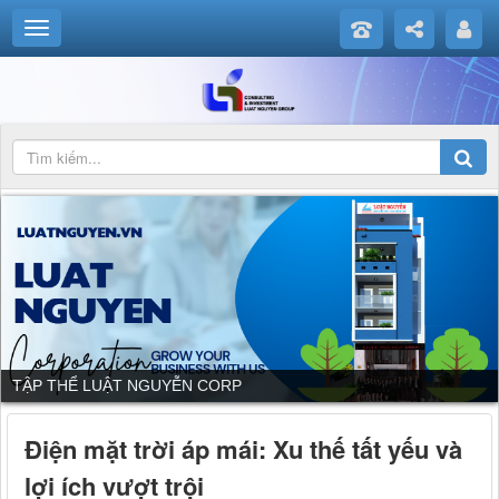
TẬP THỂ LUẬT NGUYỄN CORP
Điện mặt trời áp mái: Xu thế tất yếu và
lợi ích vượt trội