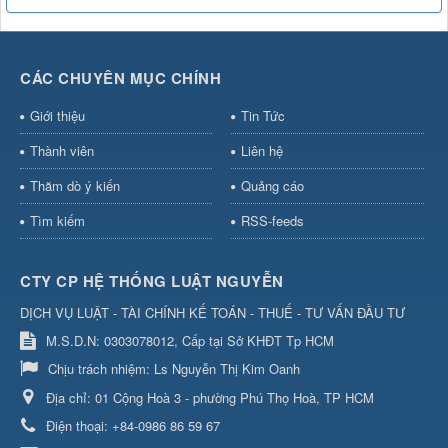
CÁC CHUYÊN MỤC CHÍNH
Giới thiệu
Tin Tức
Thành viên
Liên hệ
Thăm dò ý kiến
Quảng cáo
Tìm kiếm
RSS-feeds
CTY CP HỆ THỐNG LUẬT NGUYỄN
DỊCH VỤ LUẬT - TÀI CHÍNH KẾ TOÁN - THUẾ - TƯ VẤN ĐẦU TƯ
M.S.D.N: 0303078012, Cấp tại Sở KHĐT Tp HCM
Chịu trách nhiệm:
Ls Nguyễn Thị Kim Oanh
Địa chỉ:
01 Cộng Hoà 3 - phường Phú Thọ Hoà, TP HCM
Điện thoại:
+84-0986 86 59 67