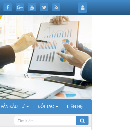
 VẤN ĐẦU TƯ
ĐỐI TÁC
LIÊN HỆ