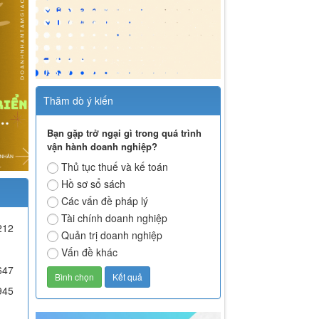
Thăm dò ý kiến
Bạn gặp trở ngại gì trong quá trình
vận hành doanh nghiệp?
Thủ tục thuế và kế toán
Hồ sơ sổ sách
Các vấn đề pháp lý
Tài chính doanh nghiệp
212
Quản trị doanh nghiệp
Vấn đề khác
647
945