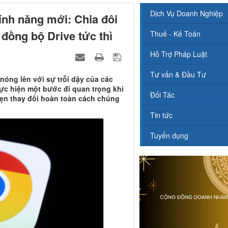
Dịch Vụ Doanh Nghiệp
ính năng mới: Chia đôi
đồng bộ Drive tức thì
Thuế - Kế Toán
Hỗ Trợ Pháp Luật
Tư vấn & Đầu Tư
nóng lên với sự trỗi dậy của các
ực hiện một bước đi quan trọng khi
Đối Tác
hẹn thay đổi hoàn toàn cách chúng
Tin tức
Tuyển dụng