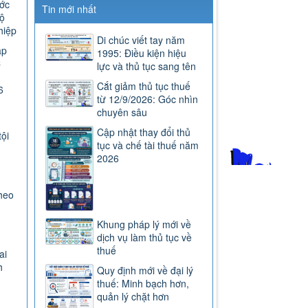
ước
Tin mới nhất
ộ
hiệp
Di chúc viết tay năm
ap
1995: Điều kiện hiệu
C
lực và thủ tục sang tên
Cắt giảm thủ tục thuế
6
từ 12/9/2026: Góc nhìn
chuyên sâu
Cập nhật thay đổi thủ
tội
tục và chế tài thuế năm
2026
heo
Khung pháp lý mới về
dịch vụ làm thủ tục về
thuế
ai
h
Quy định mới về đại lý
thuế: Minh bạch hơn,
quản lý chặt hơn