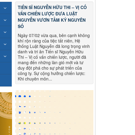
TIẾN SĨ NGUYỄN HỮU THI – VỊ CỐ
VẤN CHIẾN LƯỢC ĐƯA LUẬT
NGUYỄN VƯƠN TẦM KỶ NGUYÊN
SỐ
Ngày 07/02 vừa qua, bên cạnh không
khí rộn ràng của tiệc tất niên, Hệ
thống Luật Nguyễn đã long trọng vinh
danh và tri ân Tiến sĩ Nguyễn Hữu
Thi – Vị cố vấn chiến lược, người đã
mang đến những làn gió mới và tư
duy đột phá cho sự phát triển của
công ty. Sự cộng hưởng chiến lược:
Khi chuyên môn...