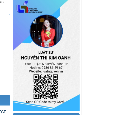
944
GTGT