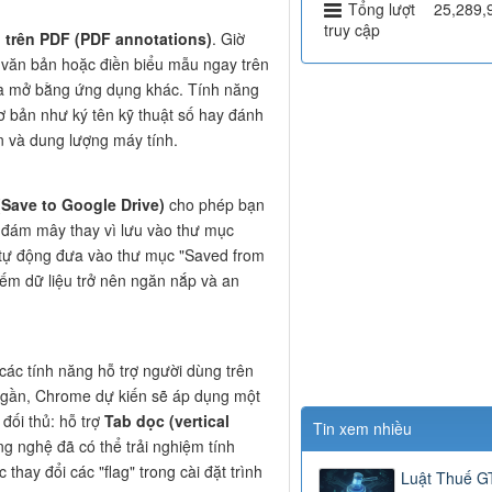
Tổng lượt
25,289,
truy cập
 trên PDF (PDF annotations)
. Giờ
m văn bản hoặc điền biểu mẫu ngay trên
 và mở bằng ứng dụng khác. Tính năng
ơ bản như ký tên kỹ thuật số hay đánh
an và dung lượng máy tính.
Save to Google Drive)
cho phép bạn
n đám mây thay vì lưu vào thư mục
 tự động đưa vào thư mục "Saved from
kiếm dữ liệu trở nên ngăn nắp và an
các tính năng hỗ trợ người dùng trên
 gần, Chrome dự kiến sẽ áp dụng một
đối thủ: hỗ trợ
Tab dọc (vertical
Tin xem nhiều
ng nghệ đã có thể trải nghiệm tính
hay đổi các "flag" trong cài đặt trình
Luật Thuế 