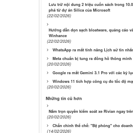
Lưu trữ nội dung 2 triệu cuốn sách trong 10
phá từ dự án Silica của Microsoft
(22/02/2026)
Hướng dẫn dọn sạch bloatware, quảng cáo và
Winhance
(22/02/2026)
WhatsApp ra mắt tính năng Lịch sử tin nh
Meta chuẩn bị tung ra đồng hồ thông minh 
(20/02/2026)
Google ra mắt Gemini 3.1 Pro với các kỷ l
Windows 11 tích hợp công cụ đo tốc độ mạ
(20/02/2026)
Những tin cũ hơn
Nắm trọn quyền kiểm soát xe Rivian ngay trê
(20/02/2026)
Chấn chỉnh thể chế: "Bệ phóng" cho doan
(14/02/2026)