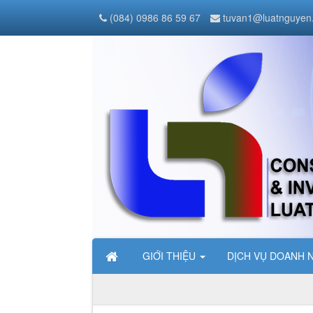
(084) 0986 86 59 67
tuvan1@luatnguyen
GIỚI THIỆU
DỊCH VỤ DOANH 