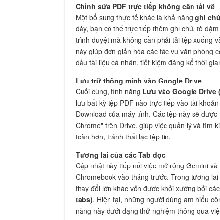
Chỉnh sửa PDF trực tiếp không cần tải về
Một bổ sung thực tế khác là khả năng
ghi chú
đây, bạn có thể trực tiếp thêm ghi chú, tô đậ
trình duyệt mà không cần phải tải tệp xuống
này giúp đơn giản hóa các tác vụ văn phòng c
dấu tài liệu cá nhân, tiết kiệm đáng kể thời gi
Lưu trữ thông minh vào Google Drive
Cuối cùng, tính năng
Lưu vào Google Drive (
lưu bất kỳ tệp PDF nào trực tiếp vào tài khoả
Download của máy tính. Các tệp này sẽ được
Chrome" trên Drive, giúp việc quản lý và tìm 
toàn hơn, tránh thất lạc tệp tin.
Tương lai của các Tab dọc
Cập nhật này tiếp nối việc mở rộng Gemini và 
Chromebook vào tháng trước. Trong tương lai
thay đổi lớn khác vốn được khởi xướng bởi các 
tabs)
. Hiện tại, những người dùng am hiểu cô
năng này dưới dạng thử nghiệm thông qua việc t