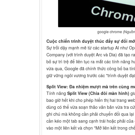
google chrome (Nguồn
Cuộc chiến trình duyệt thúc đẩy sự đổi mớ
Sự trỗi dậy mạnh mẽ từ các startup AI như Op
Company (với trình duyệt Arc và Dia) đã tạo r
bỏ sự trì trệ để liên tục ra mắt các tính năng
vừa qua, Google đã chính thức công bố ba t
giữ vững ngôi vương trước các "trình duyệt đại
Split View: Đa nhiệm mượt mà trên cùng m
Tính năng
Split View (Chia đôi màn hình)
gi
bao giờ hết khi cho phép hiển thị hai trang w
dùng có thể vừa soạn thảo văn bản vừa tra cứ
ghi chú mà không cần phải chuyển đổi qua lại 
cần kéo một tab sang cạnh trái hoặc phải của 
vào một liên kết và chọn "Mở liên kết trong ch