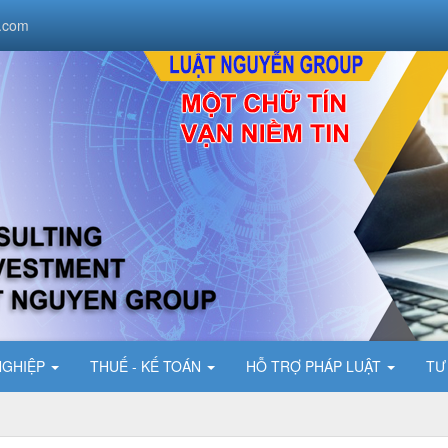
.com
NGHIỆP
THUẾ - KẾ TOÁN
HỖ TRỢ PHÁP LUẬT
TƯ