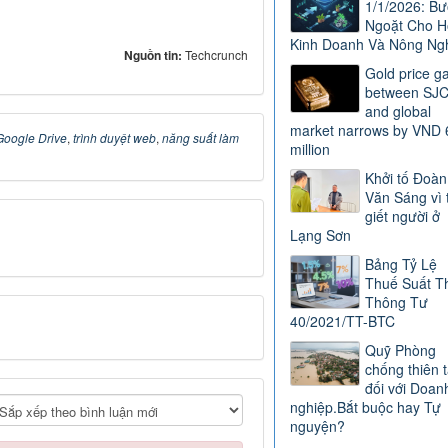
1/1/2026: B
Ngoặt Cho H
Kinh Doanh Và Nông Ng
Nguồn tin:
Techcrunch
Gold price g
between SJ
and global
market narrows by VND 
Google Drive
,
trình duyệt web
,
năng suất làm
million
Khởi tố Đoàn
Văn Sáng vì 
giết người ở
Lạng Sơn
Bảng Tỷ Lệ
Thuế Suất T
Thông Tư
40/2021/TT-BTC
Quỹ Phòng
chống thiên t
đối với Doan
nghiệp.Bắt buộc hay Tự
nguyện?