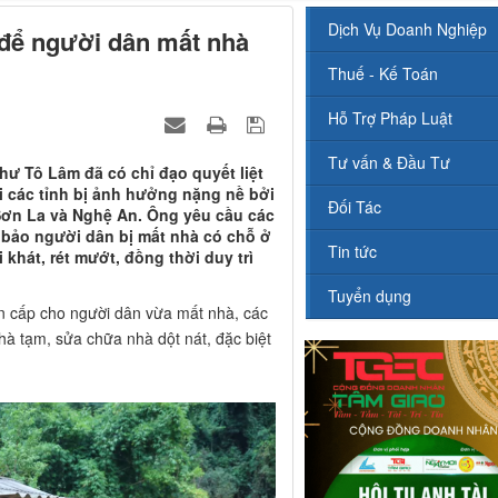
Dịch Vụ Doanh Nghiệp
để người dân mất nhà
Thuế - Kế Toán
Hỗ Trợ Pháp Luật
Tư vấn & Đầu Tư
thư Tô Lâm đã có chỉ đạo quyết liệt
ại các tỉnh bị ảnh hưởng nặng nề bởi
Đối Tác
, Sơn La và Nghệ An. Ông yêu cầu các
 bảo người dân bị mất nhà có chỗ ở
Tin tức
 khát, rét mướt, đồng thời duy trì
Tuyển dụng
ẩn cấp cho người dân vừa mất nhà, các
à tạm, sửa chữa nhà dột nát, đặc biệt