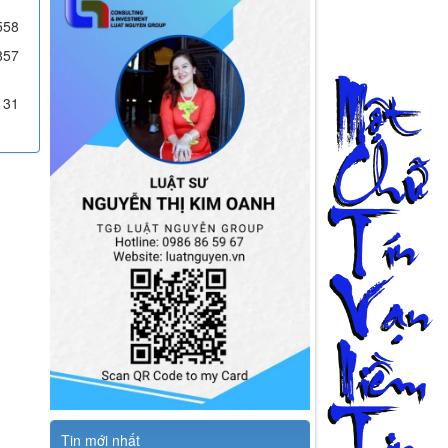
558
857
131
Tin mới nhất