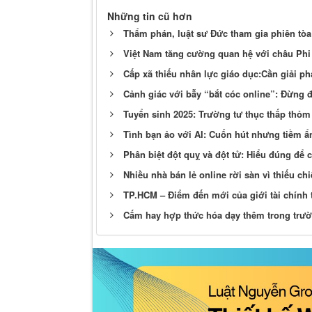
Những tin cũ hơn
Thẩm phán, luật sư Đức tham gia phiên tò
Việt Nam tăng cường quan hệ với châu Phi
Cấp xã thiếu nhân lực giáo dục:Cần giải ph
Cảnh giác với bẫy “bắt cóc online”: Đừng đ
Tuyển sinh 2025: Trường tư thục thấp thỏm 
Tình bạn ảo với AI: Cuốn hút nhưng tiềm ẩ
Phân biệt đột quỵ và đột tử: Hiểu đúng để 
Nhiều nhà bán lẻ online rời sàn vì thiếu ch
TP.HCM – Điểm đến mới của giới tài chính 
Cấm hay hợp thức hóa dạy thêm trong trư