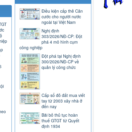
Điều kiện cấp thẻ Căn
cước cho người nước
ngoài tại Việt Nam
GTGT
ước
Nghị định
ộ
303/2026/NĐ-CP: Đột
hiệp
phá 4 mô hình cụm
công nghiệp
ap
C
Đột phá tại Nghị định
300/2026/NĐ-CP về
6
quản lý công chức
tội
Cấp sổ đỏ đất mua viết
tay từ 2003 xây nhà ở
đến nay
heo
Bãi bỏ thủ tục hoàn
thuế GTGT từ Quyết
định 1934