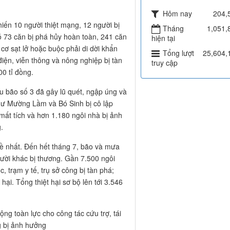
Hôm nay
204,
hiến 10 người thiệt mạng, 12 người bị
Tháng
1,051,
đó 73 căn bị phá hủy hoàn toàn, 241 căn
hiện tại
ơ sạt lở hoặc buộc phải di dời khẩn
Tổng lượt
25,604,
 điện, viễn thông và nông nghiệp bị tàn
truy cập
00 tỉ đồng.
u bão số 3 đã gây lũ quét, ngập úng và
hư Mường Lầm và Bó Sinh bị cô lập
mất tích và hơn 1.180 ngôi nhà bị ảnh
.
ề nhất. Đến hết tháng 7, bão và mưa
gười khác bị thương. Gần 7.500 ngôi
, trạm y tế, trụ sở công bị tàn phá;
hại. Tổng thiệt hại sơ bộ lên tới 3.546
ng toàn lực cho công tác cứu trợ, tái
g bị ảnh hưởng