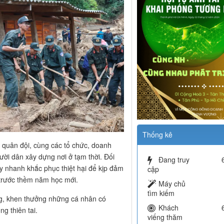
Thống kê
, quân đội, cùng các tổ chức, doanh
ười dân xây dựng nơi ở tạm thời. Đối
Đang truy
y nhanh khắc phục thiệt hại để kịp đảm
cập
h trước thềm năm học mới.
Máy chủ
tìm kiếm
ơng, khen thưởng những cá nhân có
Khách
g thiên tai.
viếng thăm