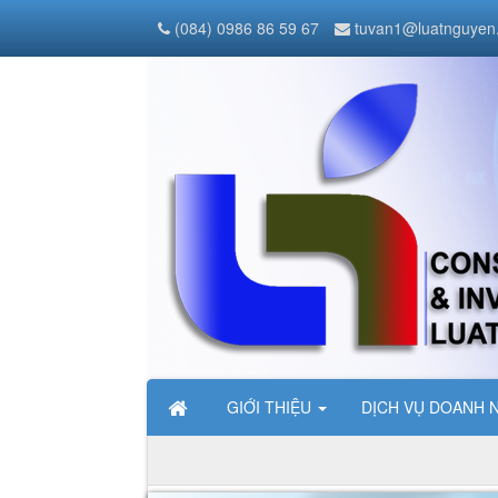
(084) 0986 86 59 67
tuvan1@luatnguyen
GIỚI THIỆU
DỊCH VỤ DOANH 