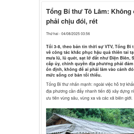
Tổng Bí thư Tô Lâm: Không 
phải chịu đói, rét
Thứ hai - 04/08/2025 03:56
Tối 3-8, theo bản tin thời sự VTV, Tổng Bí 
về công tác khắc phục hậu quả thiên tai t
mưa lũ, lũ quét, sạt lở đất như Điện Biên
cấp ủy, chính quyền địa phương phải đảm
ổn định, không để ai phải lâm vào cảnh đói
mức sống cơ bản tối thiểu.
Tổng Bí thư nhấn mạnh: ngoài việc hỗ trợ kh
địa phương cần đẩy nhanh tiến độ xây dựng nh
ưu tiên vùng sâu, vùng xa và các xã biên giới.