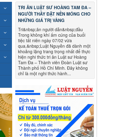
TRI ÂN LUẬT SƯ HOÀNG TAM ĐA –
NGƯỜI THẦY ĐẶT NỀN MÓNG CHO
NHỮNG GIÁ TRỊ VÀNG
Tri&nbsp;ân người dẫn&nbsp;đầu
Trong không khí ấm cúng của buổi
tiệc tất niên ngày 07/02 vừa
qua,&nbsp;Luật Nguyễn đã dành một
khoảng lặng trang trọng nhất để thực
hiện nghi thức tri ân Luật sư Hoàng
Tam Đa – Thành viên Đoàn Luật sư
Thành phố Hồ Chí Minh. Đây không
chỉ là một nghi thức hành...