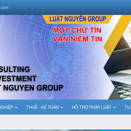
.com
NGHIỆP
THUẾ - KẾ TOÁN
HỖ TRỢ PHÁP LUẬT
TƯ