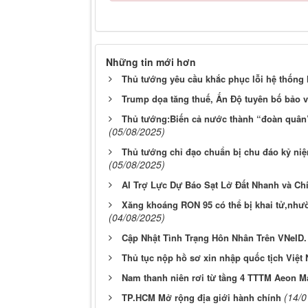
Những tin mới hơn
Thủ tướng yêu cầu khắc phục lỗi hệ thống h
Trump dọa tăng thuế, Ấn Độ tuyên bố bảo vệ
Thủ tướng:Biến cả nước thành “đoàn quân”
(05/08/2025)
Thủ tướng chỉ đạo chuẩn bị chu đáo kỷ ni
(05/08/2025)
AI Trợ Lực Dự Báo Sạt Lở Đất Nhanh và Ch
Xăng khoáng RON 95 có thể bị khai tử,như
(04/08/2025)
Cập Nhật Tình Trạng Hôn Nhân Trên VNeID.
Thủ tục nộp hồ sơ xin nhập quốc tịch Việt
Nam thanh niên rơi từ tầng 4 TTTM Aeon M
(14/0
TP.HCM Mở rộng địa giới hành chính