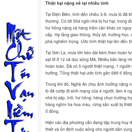
Thiệt hại nặng nề tại nhiều tỉnh
Tại Điện Biên, tính đến chiều 3-8, mưa lũ đã k
thương. Có tới 554 ngôi nhà bị hư hại, trong 
hư hỏng nặng và hàng trăm căn khác có nguy c
cấp. Hạ tầng giao thông, thủy lợi, trường học,
phá nghiêm trọng. Ước tính thiệt hại lên đến 5
Tại Sơn La, mưa lớn kéo dài kèm theo hoàn lư
sạt lở ở 12 xã dọc sông Mã. Nhiều bản làng n
hoàn toàn. Đã có 5 người thiệt mạng, 1 người 
hưởng. Tổng thiệt hại ước tính gần 689 tỉ đồng
Trong khi đó, Nghệ An chịu ảnh hưởng nặng n
lũ đã cướp đi sinh mạng của 4 người, làm 4 n
nhà bị sập, trôi, hư hỏng; hàng chục trường học
hàng nghìn ha hoa màu, rừng sản xuất bị thiệt 
tỉ đồng.
Hiện các địa phương vẫn đang tập trung huy độ
thiết và ổn định cuộc sống cho người dân vùn