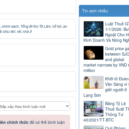
Tin xem nhiều
Luật Thuế 
,
chính sách
,
Tổng Bí thư Tô Lâm
,
hỗ trợ
,
an
1/1/2026: B
i chịu đói
,
rét
,
nhà ở
Ngoặt Cho H
Kinh Doanh Và Nông Ng
Gold price g
between SJ
and global
market narrows by VND 
million
Khởi tố Đoàn
Văn Sáng vì 
giết người ở
Lạng Sơn
Bảng Tỷ Lệ
Thuế Suất T
Thông Tư
40/2021/TT-BTC
iên chính thức
để có thể bình luận
Quỹ Phòng