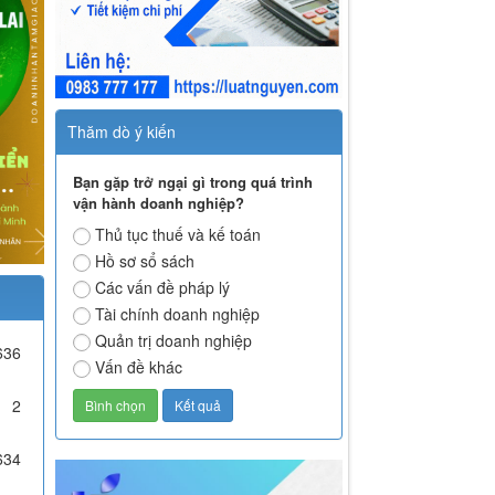
Thăm dò ý kiến
Bạn gặp trở ngại gì trong quá trình
vận hành doanh nghiệp?
Thủ tục thuế và kế toán
Hồ sơ sổ sách
Các vấn đề pháp lý
Tài chính doanh nghiệp
Quản trị doanh nghiệp
636
Vấn đề khác
2
634