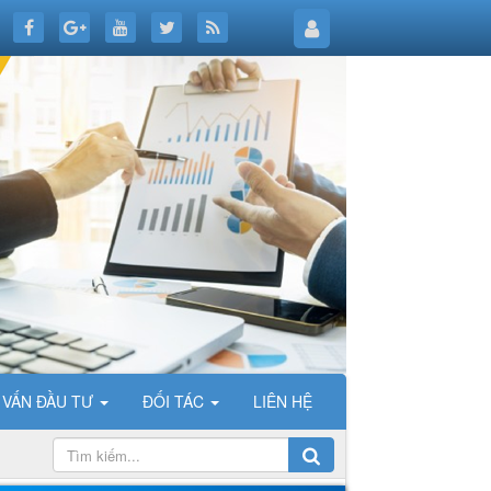
 VẤN ĐẦU TƯ
ĐỐI TÁC
LIÊN HỆ