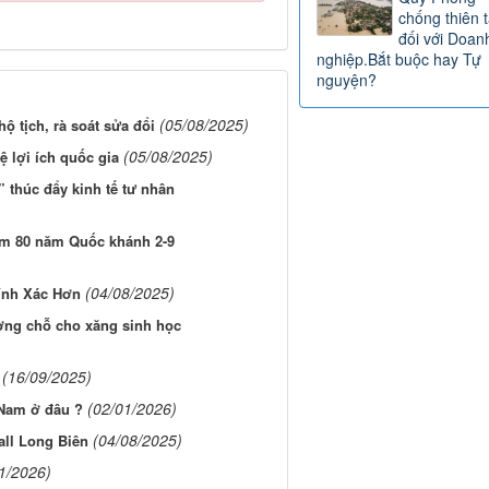
chống thiên t
đối với Doan
nghiệp.Bắt buộc hay Tự
nguyện?
(05/08/2025)
ộ tịch, rà soát sửa đổi
(05/08/2025)
 lợi ích quốc gia
 thúc đẩy kinh tế tư nhân
ệm 80 năm Quốc khánh 2-9
(04/08/2025)
ính Xác Hơn
ờng chỗ cho xăng sinh học
(16/09/2025)
(02/01/2026)
 Nam ở đâu ?
(04/08/2025)
all Long Biên
1/2026)