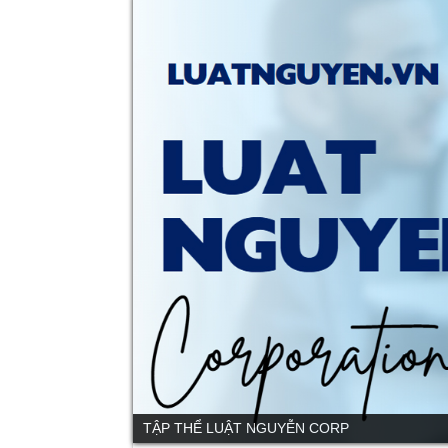
TẬP THỂ LUẬT NGUYỄN CORP