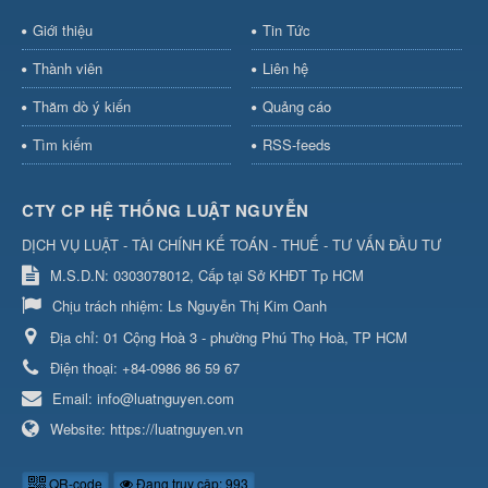
Giới thiệu
Tin Tức
Thành viên
Liên hệ
Thăm dò ý kiến
Quảng cáo
Tìm kiếm
RSS-feeds
CTY CP HỆ THỐNG LUẬT NGUYỄN
DỊCH VỤ LUẬT - TÀI CHÍNH KẾ TOÁN - THUẾ - TƯ VẤN ĐẦU TƯ
M.S.D.N: 0303078012, Cấp tại Sở KHĐT Tp HCM
Chịu trách nhiệm:
Ls Nguyễn Thị Kim Oanh
Địa chỉ:
01 Cộng Hoà 3 - phường Phú Thọ Hoà, TP HCM
Điện thoại:
+84-0986 86 59 67
Email:
info@luatnguyen.com
Website:
https://luatnguyen.vn
QR-code
Đang truy cập: 993