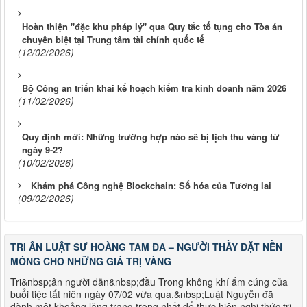
Hoàn thiện "đặc khu pháp lý" qua Quy tắc tố tụng cho Tòa án
chuyên biệt tại Trung tâm tài chính quốc tế
(12/02/2026)
Bộ Công an triển khai kế hoạch kiểm tra kinh doanh năm 2026
(11/02/2026)
Quy định mới: Những trường hợp nào sẽ bị tịch thu vàng từ
ngày 9-2?
(10/02/2026)
Khám phá Công nghệ Blockchain: Số hóa của Tương lai
(09/02/2026)
TRI ÂN LUẬT SƯ HOÀNG TAM ĐA – NGƯỜI THẦY ĐẶT NỀN
MÓNG CHO NHỮNG GIÁ TRỊ VÀNG
Tri&nbsp;ân người dẫn&nbsp;đầu Trong không khí ấm cúng của
buổi tiệc tất niên ngày 07/02 vừa qua,&nbsp;Luật Nguyễn đã
dành một khoảng lặng trang trọng nhất để thực hiện nghi thức tri