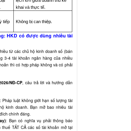
oại
lệch lớn giữa doanh thu kê
.
khai và thực tế.
ỳ tiếp
Không bị can thiệp.
ng: HKD có được dùng nhiều tài
hiều từ các chủ hộ kinh doanh số (bán
ùng 3-4 tài khoản ngân hàng của nhiều
hoản thì có hợp pháp không và có phải
/2026/NĐ-CP
, câu trả lời và hướng dẫn
: Pháp luật không giới hạn số lượng tài
hộ kinh doanh. Bạn mở bao nhiêu tài
đích chính đáng.
ay)
: Bạn có nghĩa vụ phải thông báo
 thuế TẤT CẢ các số tài khoản mở tại