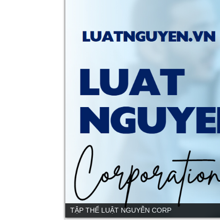
TẬP THỂ LUẬT NGUYỄN CORP