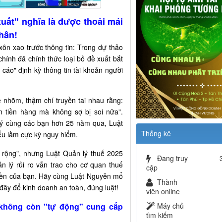
xuất" nghĩa là được thoải mái
hân!
ôn xao trước thông tin: Trong dự thảo
hính đã chính thức loại bỏ đề xuất bắt
cáo" định kỳ thông tin tài khoản người
 nhõm, thậm chí truyền tai nhau rằng:
n tiền hàng mà không sợ bị soi nữa".
ý cùng các bạn hơn 25 năm qua, Luật
Thống kê
ểu lầm cực kỳ nguy hiểm.
 rộng", nhưng Luật Quản lý thuế 2025
Đang truy
ản lý rủi ro vẫn trao cho cơ quan thuế
cập
 tiền của bạn. Hãy cùng Luật Nguyễn mổ
Thành
 đây để kinh doanh an toàn, đúng luật!
viên online
 không còn "tự động" cung cấp
Máy chủ
tìm kiếm