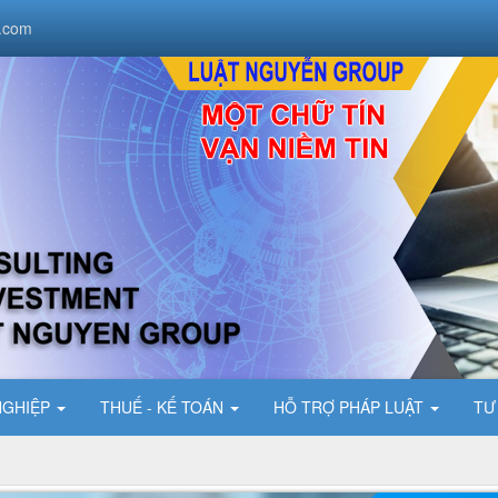
.com
NGHIỆP
THUẾ - KẾ TOÁN
HỖ TRỢ PHÁP LUẬT
TƯ