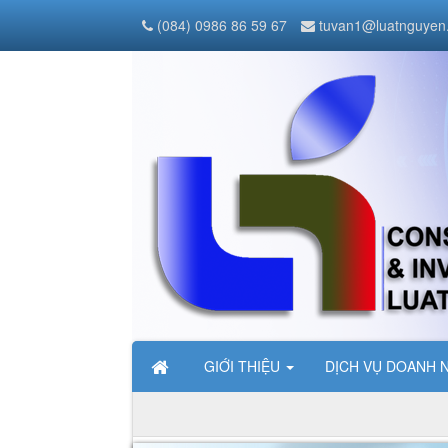
(084) 0986 86 59 67
tuvan1@luatnguyen
GIỚI THIỆU
DỊCH VỤ DOANH 