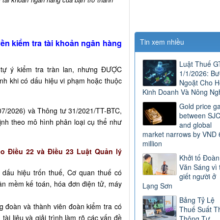
Tin xem nhiều
yền kiểm tra tài khoản ngân hàng
Luật Thuế 
tự ý kiểm tra tràn lan, nhưng ĐƯỢC
1/1/2026: B
h khi có dấu hiệu vi phạm hoặc thuộc
Ngoặt Cho H
Kinh Doanh Và Nông Ng
Gold price g
/07/2026) và Thông tư 31/2021/TT-BTC,
between SJ
ịnh theo mô hình phân loại cụ thể như
and global
market narrows by VND 
million
o Điều 22 và Điều 23 Luật Quản lý
Khởi tố Đoàn
Văn Sáng vì 
ó dấu hiệu trốn thuế, Cơ quan thuế có
giết người ở
phần mềm kế toán, hóa đơn điện tử, máy
Lạng Sơn
Bảng Tỷ Lệ
ng đoàn và thành viên đoàn kiểm tra có
Thuế Suất T
ài liệu và giải trình làm rõ các vấn đề
Thông Tư