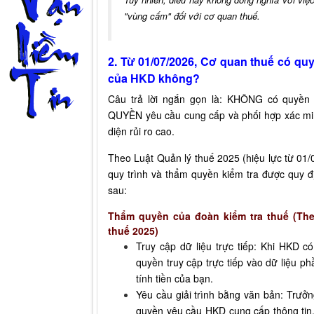
"vùng cấm" đối với cơ quan thuế.
2. Từ 01/07/2026, Cơ quan thuế có qu
của HKD không?
Câu trả lời ngắn gọn là: KHÔNG có quyền 
QUYỀN yêu cầu cung cấp và phối hợp xác min
diện rủi ro cao.
Theo Luật Quản lý thuế 2025 (hiệu lực từ 01
quy trình và thẩm quyền kiểm tra được quy đ
sau:
Thẩm quyền của đoàn kiểm tra thuế (The
thuế 2025)
Truy cập dữ liệu trực tiếp: Khi HKD c
quyền truy cập trực tiếp vào dữ liệu 
tính tiền của bạn.
Yêu cầu giải trình bằng văn bản: Trưở
quyền yêu cầu HKD cung cấp thông tin, t