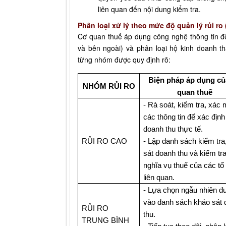
liên quan đến nội dung kiểm tra.
Phân loại xử lý theo mức độ quản lý rủi r
Cơ quan thuế áp dụng công nghệ thông tin để
và bên ngoài) và phân loại hộ kinh doanh th
từng nhóm được quy định rõ:
Biện pháp áp dụng củ
NHÓM RỦI RO
quan thuế
- Rà soát, kiểm tra, xác 
các thông tin để xác định 
doanh thu thực tế.
RỦI RO CAO
- Lập danh sách kiểm tra
sát doanh thu và kiểm tr
nghĩa vụ thuế của các t
liên quan.
- Lựa chọn ngẫu nhiên đ
vào danh sách khảo sát
RỦI RO
thu.
TRUNG BÌNH