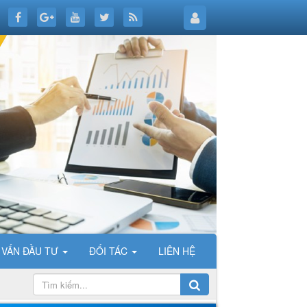
 VẤN ĐẦU TƯ
ĐỐI TÁC
LIÊN HỆ