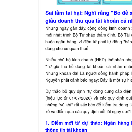
Sai lầm tai hại: Nghĩ rằng "Bỏ đề 
giấu doanh thu qua tài khoản cá n
Những ngày gần đây, cộng đồng kinh doanh x
mới nhất trình Bộ Tư pháp thẩm định, Bộ Tài c
buộc ngân hàng, ví điện tử phải tự động "báo 
dùng cho cơ quan thuế.
Nhiều chủ hộ kinh doanh (HKD) thở phào nhẹ
"Từ giờ tha hồ dùng tài khoản cá nhân nhậ
Nhưng khoan đã! Là người đồng hành pháp l
Nguyễn phải cảnh báo ngay: Đây là một sự hi
Dự thảo bỏ quy định "tự động cung cấp diện
(hiệu lực từ 01/07/2026) và các quy định qu
những "vũ khí" rất sắc bén để kiểm tra dòng
xẻ và điểm qua các quy định cốt lõi ngay dưới
1. Điểm mới từ dự thảo: Ngân hàng
thông tin tài khoản