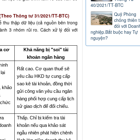
40/2021/TT-BTC
Quỹ Phòng
o (Theo Thông tư 31/2021/TT-BTC)
chống thiên t
 thu thập dữ liệu (cả nguồn bên trong
đối với Doan
ành 3 nhóm rủi ro. Cách xử lý đối với
nghiệp.Bắt buộc hay Tự
nguyện?
a cơ
Khả năng bị "soi" tài
khoản ngân hàng
minh
Rất cao. Cơ quan thuế sẽ
lại
yêu cầu HKD tự cung cấp
sao kê tài khoản, đồng thời
, khảo
gửi công văn yêu cầu ngân
a
hàng phối hợp cung cấp lịch
ổ chức
sử giao dịch để đối chiếu.
ưa
Thấp. Chỉ bị kiểm tra tài
 doanh
khoản nếu qua khảo sát
ngẫu nhiên phát hiện chênh