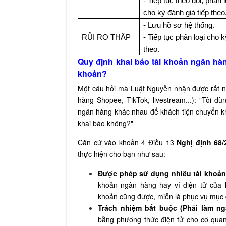
- Tiếp tục theo dõi, phân l
cho kỳ đánh giá tiếp theo
- Lưu hồ sơ hệ thống.
RỦI RO THẤP
- Tiếp tục phân loại cho k
theo.
Quy định khai báo tài khoản ngân hà
khoản?
Một câu hỏi mà Luật Nguyễn nhận được rất n
hàng Shopee, TikTok, livestream...): "Tôi d
ngân hàng khác nhau để khách tiện chuyển k
khai báo không?"
Căn cứ vào khoản 4 Điều 13
Nghị định 68
thực hiện cho bạn như sau:
Được phép sử dụng nhiều tài khoản
khoản ngân hàng hay ví điện tử của 
khoản cũng được, miễn là phục vụ mục 
Trách nhiệm bắt buộc (Phải làm ng
bằng phương thức điện tử cho cơ quan