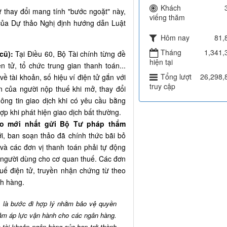
Khách
 thay đổi mang tính "bước ngoặt" này,
viếng thăm
 của Dự thảo Nghị định hướng dẫn Luật
Hôm nay
81,
Tháng
1,341,
cũ):
Tại Điều 60, Bộ Tài chính từng đề
hiện tại
n tử, tổ chức trung gian thanh toán...
Tổng lượt
26,298,
về tài khoản, số hiệu ví điện tử gắn với
truy cập
 của người nộp thuế khi mở, thay đổi
ông tin giao dịch khi có yêu cầu bằng
p khi phát hiện giao dịch bất thường.
hảo mới nhất gửi Bộ Tư pháp thẩm
i, ban soạn thảo đã chính thức bãi bỏ
và các đơn vị thanh toán phải tự động
n người dùng cho cơ quan thuế. Các đơn
thuế điện tử, truyền nhận chứng từ theo
ch hàng.
y là bước đi hợp lý nhằm bảo vệ quyền
iảm áp lực vận hành cho các ngân hàng.
c tài khoản ngân hàng của bạn trở thành