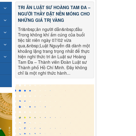
TRI ÂN LUẬT SƯ HOÀNG TAM ĐA –
NGƯỜI THẦY ĐẶT NỀN MÓNG CHO
NHỮNG GIÁ TRỊ VÀNG
Tri&nbsp;ân người dẫn&nbsp;đầu
Trong không khí ấm cúng của buổi
tiệc tất niên ngày 07/02 vừa
qua,&nbsp;Luật Nguyễn đã dành một
khoảng lặng trang trọng nhất để thực
hiện nghi thức tri ân Luật sư Hoàng
Tam Đa – Thành viên Đoàn Luật sư
Thành phố Hồ Chí Minh. Đây không
chỉ là một nghi thức hành...