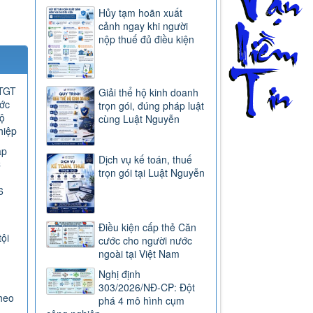
Hủy tạm hoãn xuất
cảnh ngay khi người
nộp thuế đủ điều kiện
GTGT
Giải thể hộ kinh doanh
ước
trọn gói, đúng pháp luật
ộ
cùng Luật Nguyễn
hiệp
ap
Dịch vụ kế toán, thuế
C
trọn gói tại Luật Nguyễn
6
Điều kiện cấp thẻ Căn
tội
cước cho người nước
ngoài tại Việt Nam
Nghị định
303/2026/NĐ-CP: Đột
heo
phá 4 mô hình cụm