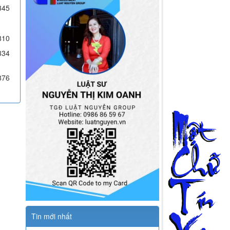
345
810
334
876
Tin mới nhất