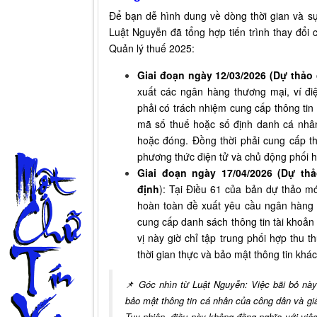
Để bạn dễ hình dung về dòng thời gian và sự
Luật Nguyễn đã tổng hợp tiến trình thay đổi
Quản lý thuế 2025:
Giai đoạn ngày 12/03/2026 (Dự thảo 
xuất các ngân hàng thương mại, ví điệ
phải có trách nhiệm cung cấp thông tin 
mã số thuế hoặc số định danh cá nhân
hoặc đóng. Đồng thời phải cung cấp th
phương thức điện tử và chủ động phối hợ
Giai đoạn ngày 17/04/2026 (Dự t
định
): Tại Điều 61 của bản dự thảo mớ
hoàn toàn đề xuất yêu cầu ngân hàng 
cung cấp danh sách thông tin tài khoả
vị này giờ chỉ tập trung phối hợp thu 
thời gian thực và bảo mật thông tin khá
📌
Góc nhìn từ Luật Nguyễn: Việc bãi bỏ nà
bảo mật thông tin cá nhân của công dân và g
Tuy nhiên, điều này không đồng nghĩa với việ