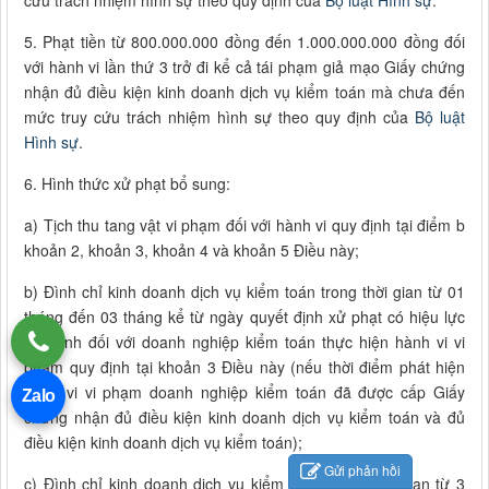
cứu trách nhiệm hình sự theo quy định của
Bộ luật Hình sự
.
5. Phạt tiền từ 800.000.000 đồng đến 1.000.000.000 đồng đối
với hành vi lần thứ 3 trở đi kể cả tái phạm giả mạo Giấy chứng
nhận đủ điều kiện kinh doanh dịch vụ kiểm toán mà chưa đến
mức truy cứu trách nhiệm hình sự theo quy định của
Bộ luật
Hình sự
.
6. Hình thức xử phạt bổ sung:
a) Tịch thu tang vật vi phạm đối với hành vi quy định tại điểm b
khoản 2, khoản 3, khoản 4 và khoản 5 Điều này;
b) Đình chỉ kinh doanh dịch vụ kiểm toán trong thời gian từ 01
tháng đến 03 tháng kể từ ngày quyết định xử phạt có hiệu lực
thi hành đối với doanh nghiệp kiểm toán thực hiện hành vi vi
phạm quy định tại khoản 3 Điều này (nếu thời điểm phát hiện
hành vi vi phạm doanh nghiệp kiểm toán đã được cấp Giấy
Zalo
chứng nhận đủ điều kiện kinh doanh dịch vụ kiểm toán và đủ
điều kiện kinh doanh dịch vụ kiểm toán);
Gửi phản hồi
c) Đình chỉ kinh doanh dịch vụ kiểm toán trong thời gian từ 3