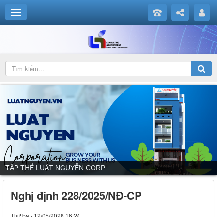
DỊCH VỤ CỦA LUẬT NGUYỄN CORP
Nghị định 228/2025/NĐ-CP
Thứ ba - 12/05/2026 16:24