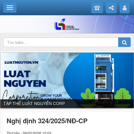
TẬP THỂ LUẬT NGUYỄN CORP
Nghị định 324/2025/NĐ-CP
Thứ bảy - 09/05/2026 15:02