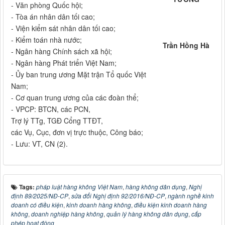
- Văn phòng Quốc hội;
- Tòa án nhân dân tối cao;
- Viện kiểm sát nhân dân tối cao;
- Kiểm toán nhà nước;
Trần Hồng Hà
- Ngân hàng Chính sách xã hội;
- Ngân hàng Phát triển Việt Nam;
- Ủy ban trung ương Mặt trận Tổ quốc Việt
Nam;
- Cơ quan trung ương của các đoàn thể;
- VPCP: BTCN, các PCN,
Trợ lý TTg, TGĐ Cổng TTĐT,
các Vụ, Cục, đơn vị trực thuộc, Công báo;
- Lưu: VT, CN (2).
Tags:
pháp luật hàng không Việt Nam
,
hàng không dân dụng
,
Nghị
định 89/2025/NĐ-CP
,
sửa đổi Nghị định 92/2016/NĐ-CP
,
ngành nghề kinh
doanh có điều kiện
,
kinh doanh hàng không
,
điều kiện kinh doanh hàng
không
,
doanh nghiệp hàng không
,
quản lý hàng không dân dụng
,
cấp
phép hoạt động