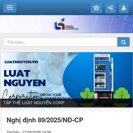
TẬP THỂ LUẬT NGUYỄN CORP
Nghị định 89/2025/NĐ-CP
Thứ bảy - 27/06/2026 14:39