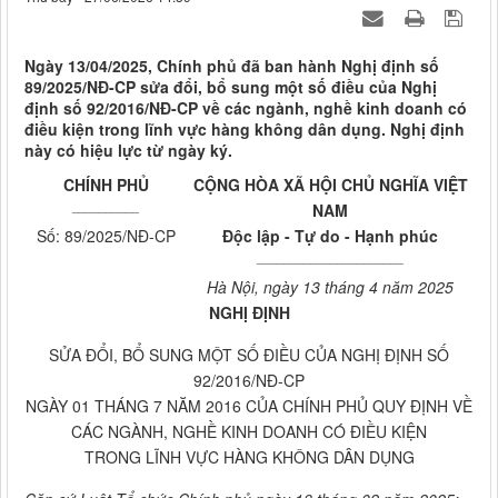
Ngày 13/04/2025, Chính phủ đã ban hành Nghị định số
89/2025/NĐ-CP sửa đổi, bổ sung một số điều của Nghị
định số 92/2016/NĐ-CP về các ngành, nghề kinh doanh có
điều kiện trong lĩnh vực hàng không dân dụng. Nghị định
này có hiệu lực từ ngày ký.
CHÍNH PHỦ
CỘNG HÒA XÃ HỘI CHỦ NGHĨA VIỆT
__________
NAM
Số: 89/2025/NĐ-CP
Độc lập - Tự do - Hạnh phúc
______________________
Hà Nội, ngày 13 tháng 4 năm 2025
NGHỊ ĐỊNH
SỬA ĐỔI, BỔ SUNG MỘT SỐ ĐIỀU CỦA NGHỊ ĐỊNH SỐ
92/2016/NĐ-CP
NGÀY 01 THÁNG 7 NĂM 2016 CỦA CHÍNH PHỦ QUY ĐỊNH VỀ
CÁC NGÀNH, NGHỀ KINH DOANH CÓ ĐIỀU KIỆN
TRONG LĨNH VỰC HÀNG KHÔNG DÂN DỤNG