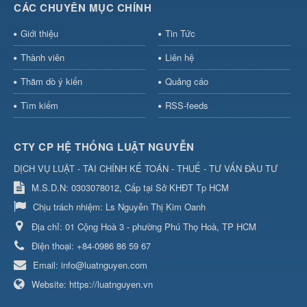
CÁC CHUYÊN MỤC CHÍNH
Giới thiệu
Tin Tức
Thành viên
Liên hệ
Thăm dò ý kiến
Quảng cáo
Tìm kiếm
RSS-feeds
CTY CP HỆ THỐNG LUẬT NGUYỄN
DỊCH VỤ LUẬT - TÀI CHÍNH KẾ TOÁN - THUẾ - TƯ VẤN ĐẦU TƯ
M.S.D.N: 0303078012, Cấp tại Sở KHĐT Tp HCM
Chịu trách nhiệm:
Ls Nguyễn Thị Kim Oanh
Địa chỉ:
01 Cộng Hoà 3 - phường Phú Thọ Hoà, TP HCM
Điện thoại:
+84-0986 86 59 67
Email:
info@luatnguyen.com
Website:
https://luatnguyen.vn