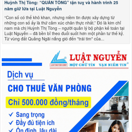
Huỳnh Thị Tòng: “QUẢN TỔNG” tận tuỵ và hành trình 25
năm giữ lửa tại Luật Nguyễn
“Con số có thể khô khan, nhưng niềm tin được xây dựng từ
những con số ấy là thứ cảm xúc chân thực nhất.” Đó là kim chỉ
nam mà chị Huỳnh Thị Tòng – người quản lý bộ phận kế toán tại
Luật Nguyễn – đã bền bỉ theo đuổi suốt hơn một phần tư thế kỷ.
Từ vùng đất Quảng Ngãi nắng gió đến "trái tim" của...