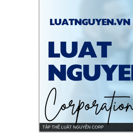
TẬP THỂ LUẬT NGUYỄN CORP