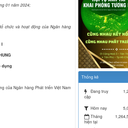
áng 01 năm 2024;
 tổ chức và hoạt động của Ngân hàng
 I
CHUNG
p dụng
Thống kê
ộng của Ngân hàng Phát triển Việt Nam
Đang truy
1,
cập
Hôm nay
5,
Tháng
1,264,
hiện tại