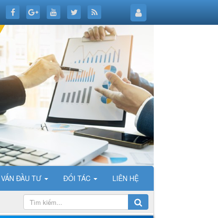
 VẤN ĐẦU TƯ
ĐỐI TÁC
LIÊN HỆ