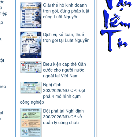
ước
Giải thể hộ kinh doanh
ộ
trọn gói, đúng pháp luật
hiệp
cùng Luật Nguyễn
ap
C
Dịch vụ kế toán, thuế
6
trọn gói tại Luật Nguyễn
tội
Điều kiện cấp thẻ Căn
cước cho người nước
ngoài tại Việt Nam
Nghị định
heo
303/2026/NĐ-CP: Đột
phá 4 mô hình cụm
công nghiệp
Đột phá tại Nghị định
ai
300/2026/NĐ-CP về
h
quản lý công chức