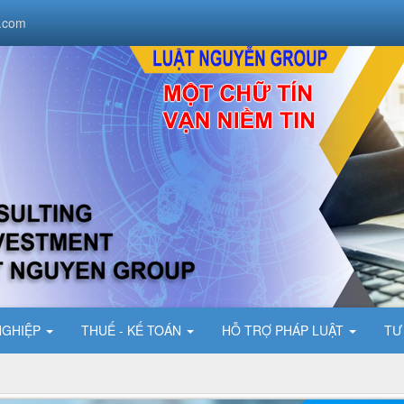
.com
NGHIỆP
THUẾ - KẾ TOÁN
HỖ TRỢ PHÁP LUẬT
TƯ