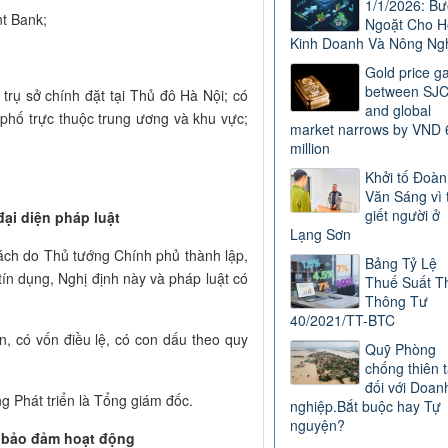
1/1/2026: B
nt Bank;
Ngoặt Cho H
Kinh Doanh Và Nông Ng
Gold price g
between SJ
trụ sở chính đặt tại Thủ đô Hà Nội; có
and global
h phố trực thuộc trung ương và khu vực;
market narrows by VND 
million
Khởi tố Đoàn
Văn Sáng vì 
giết người ở
đại diện pháp luật
Lạng Sơn
sách do Thủ tướng Chính phủ thành lập,
Bảng Tỷ Lệ
tín dụng, Nghị định này và pháp luật có
Thuế Suất T
Thông Tư
40/2021/TT-BTC
n, có vốn điều lệ, có con dấu theo quy
Quỹ Phòng
chống thiên t
đối với Doan
g Phát triển là Tổng giám đốc.
nghiệp.Bắt buộc hay Tự
nguyện?
à bảo đảm hoạt động