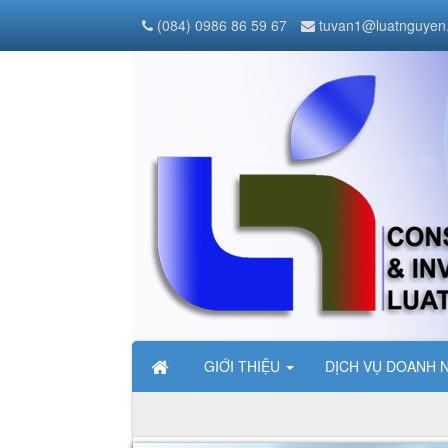
(084) 0986 86 59 67
tuvan1@luatnguyen
GIỚI THIỆU
DỊCH VỤ DOANH 