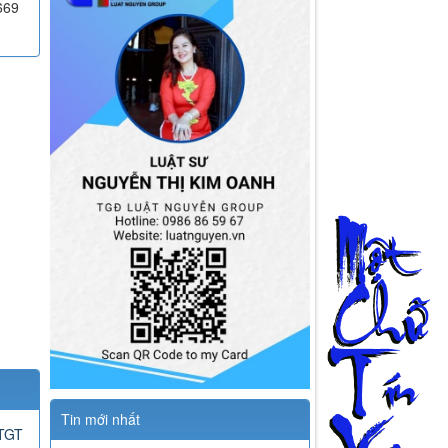
669
Tin mới nhất
GTGT