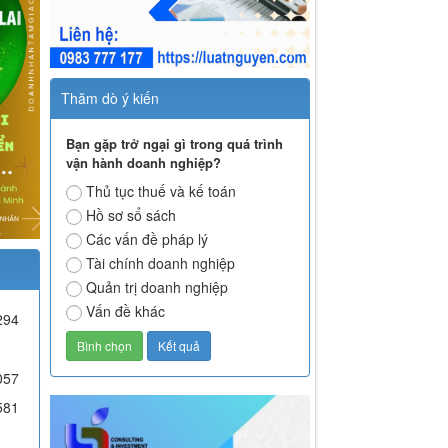
Thăm dò ý kiến
Bạn gặp trở ngại gì trong quá trình
vận hành doanh nghiệp?
Thủ tục thuế và kế toán
Hồ sơ sổ sách
Các vấn đề pháp lý
Tài chính doanh nghiệp
Quản trị doanh nghiệp
Vấn đề khác
294
057
581