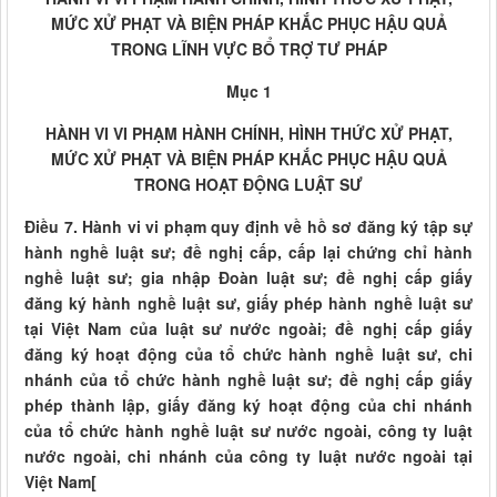
MỨC XỬ PHẠT VÀ BIỆN PHÁP KHẮC PHỤC HẬU QUẢ
TRONG LĨNH VỰC BỔ TRỢ TƯ PHÁP
Mục 1
HÀNH VI VI PHẠM HÀNH CHÍNH, HÌNH THỨC XỬ PHẠT,
MỨC XỬ PHẠT VÀ BIỆN PHÁP KHẮC PHỤC HẬU QUẢ
TRONG HOẠT ĐỘNG LUẬT SƯ
Điều 7. Hành vi vi phạm quy định về hồ sơ đăng ký tập sự
hành nghề luật sư; đề nghị cấp, cấp lại chứng chỉ hành
nghề luật sư; gia nhập Đoàn luật sư; đề nghị cấp giấy
đăng ký hành nghề luật sư, giấy phép hành nghề luật sư
tại Việt Nam của luật sư nước ngoài; đề nghị cấp giấy
đăng ký hoạt động của tổ chức hành nghề luật sư, chi
nhánh của tổ chức hành nghề luật sư; đề nghị cấp giấy
phép thành lập, giấy đăng ký hoạt động của chi nhánh
của tổ chức hành nghề luật sư nước ngoài, công ty luật
nước ngoài, chi nhánh của công ty luật nước ngoài tại
Việt Nam[