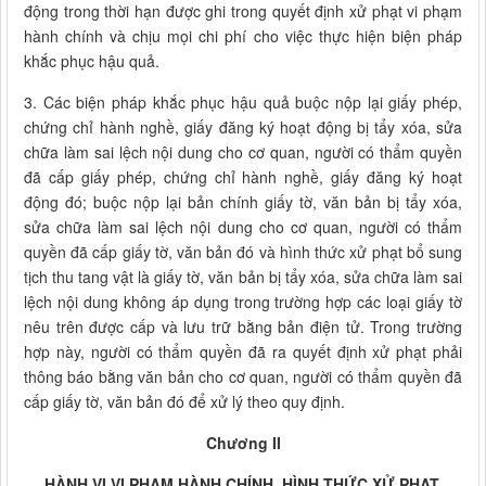
động trong thời hạn được ghi trong quyết định xử phạt vi phạm
hành chính và chịu mọi chi phí cho việc thực hiện biện pháp
khắc phục hậu quả.
3. Các biện pháp khắc phục hậu quả buộc nộp lại giấy phép,
chứng chỉ hành nghề, giấy đăng ký hoạt động bị tẩy xóa, sửa
chữa làm sai lệch nội dung cho cơ quan, người có thẩm quyền
đã cấp giấy phép, chứng chỉ hành nghề, giấy đăng ký hoạt
động đó; buộc nộp lại bản chính giấy tờ, văn bản bị tẩy xóa,
sửa chữa làm sai lệch nội dung cho cơ quan, người có thẩm
quyền đã cấp giấy tờ, văn bản đó và hình thức xử phạt bổ sung
tịch thu tang vật là giấy tờ, văn bản bị tẩy xóa, sửa chữa làm sai
lệch nội dung không áp dụng trong trường hợp các loại giấy tờ
nêu trên được cấp và lưu trữ bằng bản điện tử. Trong trường
hợp này, người có thẩm quyền đã ra quyết định xử phạt phải
thông báo bằng văn bản cho cơ quan, người có thẩm quyền đã
cấp giấy tờ, văn bản đó để xử lý theo quy định.
Chương II
HÀNH VI VI PHẠM HÀNH CHÍNH, HÌNH THỨC XỬ PHẠT,