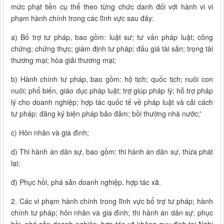
mức phạt tiền cụ thể theo từng chức danh đối với hành vi vi
phạm hành chính trong các lĩnh vực sau đây:
a) Bổ trợ tư pháp, bao gồm: luật sư; tư vấn pháp luật; công
chứng; chứng thực; giám định tư pháp; đấu giá tài sản; trọng tài
thương mại; hòa giải thương mại;
b) Hành chính tư pháp, bao gồm: hộ tịch; quốc tịch; nuôi con
nuôi; phổ biến, giáo dục pháp luật; trợ giúp pháp lý; hỗ trợ pháp
lý cho doanh nghiệp; hợp tác quốc tế về pháp luật và cải cách
tư pháp; đăng ký biện pháp bảo đảm; bồi thường nhà nước;'
c) Hôn nhân và gia đình;
d) Thi hành án dân sự, bao gồm: thi hành án dân sự, thừa phát
lại;
đ) Phục hồi, phá sản doanh nghiệp, hợp tác xã.
2. Các vi phạm hành chính trong lĩnh vực bổ trợ tư pháp; hành
chính tư pháp; hôn nhân và gia đình; thi hành án dân sự; phục