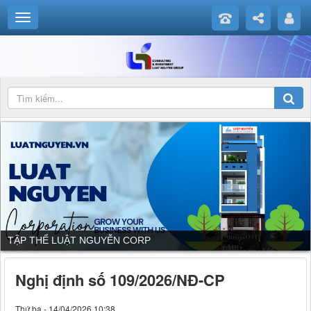
DỊCH VỤ CỦA LUẬT NGUYỄN CORP
Nghị định số 109/2026/NĐ-CP
Thứ ba - 14/04/2026 10:38