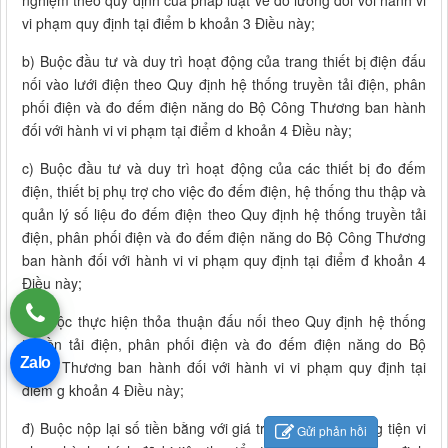
nghiệm theo quy định của pháp luật về đo lường đối với hành vi
vi phạm quy định tại điểm b khoản 3 Điều này;
b) Buộc đầu tư và duy trì hoạt động của trang thiết bị điện đấu
nối vào lưới điện theo Quy định hệ thống truyền tải điện, phân
phối điện và đo đếm điện năng do Bộ Công Thương ban hành
đối với hành vi vi phạm tại điểm d khoản 4 Điều này;
c) Buộc đầu tư và duy trì hoạt động của các thiết bị đo đếm
điện, thiết bị phụ trợ cho việc đo đếm điện, hệ thống thu thập và
quản lý số liệu đo đếm điện theo Quy định hệ thống truyền tải
điện, phân phối điện và đo đếm điện năng do Bộ Công Thương
ban hành đối với hành vi vi phạm quy định tại điểm đ khoản 4
Điều này;
d) Buộc thực hiện thỏa thuận đấu nối theo Quy định hệ thống
truyền tải điện, phân phối điện và đo đếm điện năng do Bộ
Zalo
Công Thương ban hành đối với hành vi vi phạm quy định tại
điểm g khoản 4 Điều này;
đ) Buộc nộp lại số tiền bằng với giá trị tang vật, phương tiện vi
Gửi phản hồi