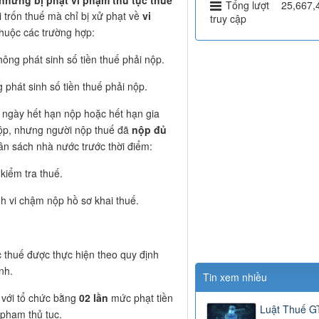
nhưng bị phạt vi phạm thủ tục thuế
Tổng lượt
25,667,
 trốn thuế mà chỉ bị xử phạt về
vi
truy cập
huộc các trường hợp:
ng phát sinh số tiền thuế phải nộp.
phát sinh số tiền thuế phải nộp.
 ngày hết hạn nộp hoặc hết hạn gia
 nộp, nhưng người nộp thuế đã
nộp đủ
n sách nhà nước trước thời điểm:
kiểm tra thuế.
h vi chậm nộp hồ sơ khai thuế.
c thuế được thực hiện theo quy định
nh.
Tin xem nhiều
 với tổ chức bằng
02 lần
mức phạt tiền
Luật Thuế 
 phạm thủ tục.