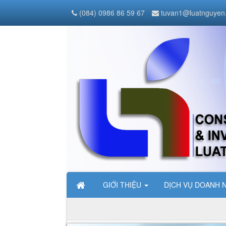
(084) 0986 86 59 67
tuvan1@luatnguyen
GIỚI THIỆU
DỊCH VỤ DOANH 