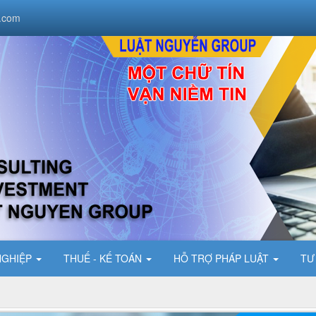
.com
NGHIỆP
THUẾ - KẾ TOÁN
HỖ TRỢ PHÁP LUẬT
TƯ