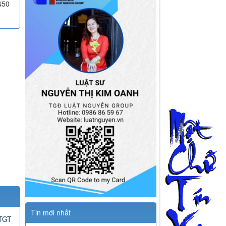
450
Tin mới nhất
GTGT