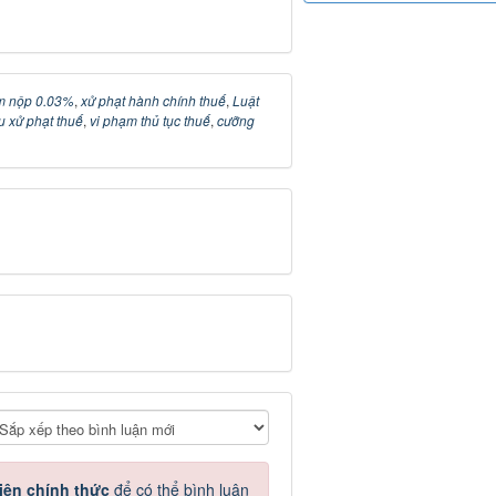
ậm nộp 0.03%
,
xử phạt hành chính thuế
,
Luật
ệu xử phạt thuế
,
vi phạm thủ tục thuế
,
cưỡng
iên chính thức
để có thể bình luận