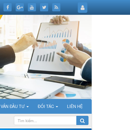
 VẤN ĐẦU TƯ
ĐỐI TÁC
LIÊN HỆ