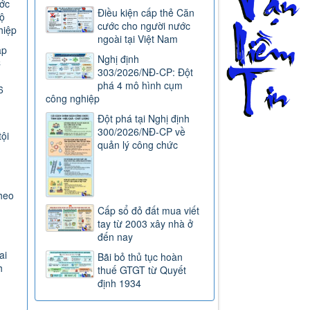
ước
Điều kiện cấp thẻ Căn
ộ
cước cho người nước
hiệp
ngoài tại Việt Nam
ap
Nghị định
C
303/2026/NĐ-CP: Đột
phá 4 mô hình cụm
6
công nghiệp
Đột phá tại Nghị định
300/2026/NĐ-CP về
tội
quản lý công chức
heo
Cấp sổ đỏ đất mua viết
tay từ 2003 xây nhà ở
đến nay
ai
Bãi bỏ thủ tục hoàn
h
thuế GTGT từ Quyết
định 1934