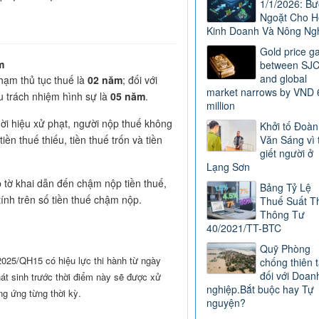
1/1/2026: B
Ngoặt Cho H
Kinh Doanh Và Nông Ng
Gold price g
m
between SJ
and global
phạm thủ tục thuế là
02 năm
; đối với
market narrows by VND 
u trách nhiệm hình sự là
05 năm
.
million
ời hiệu xử phạt, người nộp thuế không
Khởi tố Đoàn
tiền thuế thiếu, tiền thuế trốn và tiền
Văn Sáng vì 
giết người ở
Lạng Sơn
tờ khai dẫn đến chậm nộp tiền thuế,
Bảng Tỷ Lệ
ính trên số tiền thuế chậm nộp.
Thuế Suất T
Thông Tư
40/2021/TT-BTC
Quỹ Phòng
025/QH15 có hiệu lực thi hành từ ngày
chống thiên t
đối với Doan
át sinh trước thời điểm này sẽ được xử
nghiệp.Bắt buộc hay Tự
ng ứng từng thời kỳ.
nguyện?