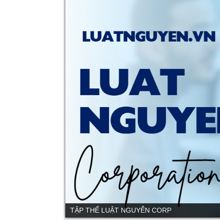
TẬP THỂ LUẬT NGUYỄN CORP