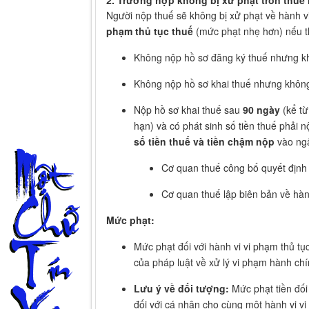
2. Trường hợp không bị xử phạt trốn thuế 
Người nộp thuế sẽ không bị xử phạt về hành vi
phạm thủ tục thuế
(mức phạt nhẹ hơn) nếu t
Không nộp hồ sơ đăng ký thuế nhưng khô
Không nộp hồ sơ khai thuế nhưng không 
Nộp hồ sơ khai thuế sau
90 ngày
(kể từ
hạn) và có phát sinh số tiền thuế phải
số tiền thuế và tiền chậm nộp
vào ngâ
Cơ quan thuế công bố quyết định 
Cơ quan thuế lập biên bản về hàn
Mức phạt:
Mức phạt đối với hành vi vi phạm thủ tụ
của pháp luật về xử lý vi phạm hành chí
Lưu ý về đối tượng:
Mức phạt tiền đối
đối với cá nhân cho cùng một hành vi vi