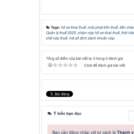
Tags:
hồ sơ khai thuế
,
mức phạt trốn thuế
,
tiền ch
Quản lý thuế 2025
,
chậm nộp hồ sơ khai thuế
,
thời hi
chế nộp thuế
,
mã số định danh khoản nộp.
Tổng số điểm của bài viết là: 0 trong 0 đánh giá
Click để đánh giá bài viết
Ý kiến bạn đọc
Bạn cần đăng nhập với tư cách là
Thành v