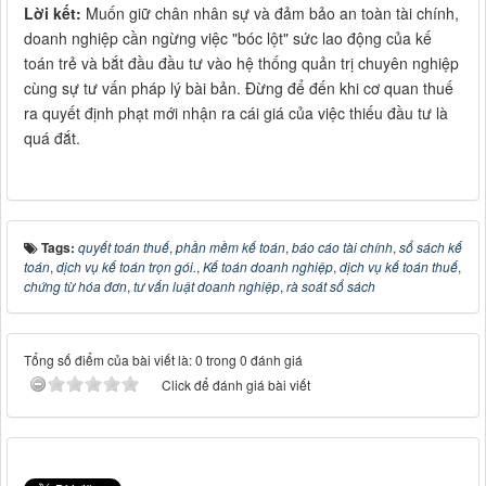
Lời kết:
Muốn giữ chân nhân sự và đảm bảo an toàn tài chính,
doanh nghiệp cần ngừng việc "bóc lột" sức lao động của kế
toán trẻ và bắt đầu đầu tư vào hệ thống quản trị chuyên nghiệp
cùng sự tư vấn pháp lý bài bản. Đừng để đến khi cơ quan thuế
ra quyết định phạt mới nhận ra cái giá của việc thiếu đầu tư là
quá đắt.
Tags:
quyết toán thuế
,
phần mềm kế toán
,
báo cáo tài chính
,
sổ sách kế
toán
,
dịch vụ kế toán trọn gói.
,
Kế toán doanh nghiệp
,
dịch vụ kế toán thuế
,
chứng từ hóa đơn
,
tư vấn luật doanh nghiệp
,
rà soát sổ sách
Tổng số điểm của bài viết là: 0 trong 0 đánh giá
Click để đánh giá bài viết