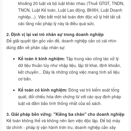
khoảng 20 luật và bộ luật khác nhau (Thuế GTGT, TNDN,
TNCN, Luật Kế toán, Luật Lao động, BHXH, Luật Doanh
nghiệp...). Việc bắt một kế toán đơn độc xử lý hết tất cả
các tầng nấc pháp lý này là điều quá sức.
2. Định vị lại vai trò nhân sự trong doanh nghiệp
Để giải quyết tận gốc vấn đề, doanh nghiệp cần có cái nhìn
đúng đắn về phân cấp nhân sự:
Kế toán ít kinh nghiệm:
Tập trung vào công tác xử lý
dữ liệu thuần túy như nhập liệu, lập tờ khai, định khoản,
kết chuyển... Đây là những công việc mang tính số liệu
cơ bản.
Kế toán có kinh nghiệm:
Đóng vai trò kiểm soát tổng
quát, đối chiếu hóa đơn chứng từ với các quy định pháp
luật và đảm bảo tính thống nhất của sổ sách.
3. Giải pháp bền vững: "Kiềng ba chân" cho doanh nghiệp
Kế toán không thể và không nên làm việc độc lập. Để bộ máy
tài chính - pháp lý vận hành trơn tru, doanh nghiệp cần xây