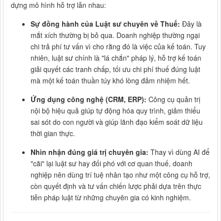
dựng mô hình hỗ trợ lẫn nhau:
Sự đồng hành của Luật sư chuyên về Thuế:
Đây là
mắt xích thường bị bỏ qua. Doanh nghiệp thường ngại
chi trả phí tư vấn vì cho rằng đó là việc của kế toán. Tuy
nhiên, luật sư chính là "lá chắn" pháp lý, hỗ trợ kế toán
giải quyết các tranh chấp, tối ưu chi phí thuế đúng luật
mà một kế toán thuần túy khó lòng đảm nhiệm hết.
Ứng dụng công nghệ (CRM, ERP):
Công cụ quản trị
nội bộ hiệu quả giúp tự động hóa quy trình, giảm thiểu
sai sót do con người và giúp lãnh đạo kiểm soát dữ liệu
thời gian thực.
Nhìn nhận đúng giá trị chuyên gia:
Thay vì dùng AI để
"cãi" lại luật sư hay đối phó với cơ quan thuế, doanh
nghiệp nên dùng trí tuệ nhân tạo như một công cụ hỗ trợ,
còn quyết định và tư vấn chiến lược phải dựa trên thực
tiễn pháp luật từ những chuyên gia có kinh nghiệm.