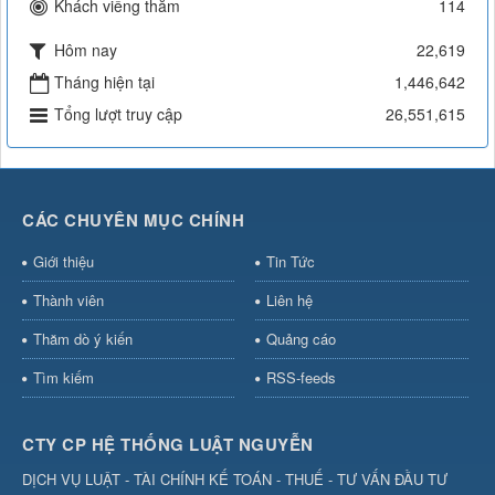
Khách viếng thăm
114
Hôm nay
22,619
Tháng hiện tại
1,446,642
Tổng lượt truy cập
26,551,615
CÁC CHUYÊN MỤC CHÍNH
Giới thiệu
Tin Tức
Thành viên
Liên hệ
Thăm dò ý kiến
Quảng cáo
Tìm kiếm
RSS-feeds
CTY CP HỆ THỐNG LUẬT NGUYỄN
DỊCH VỤ LUẬT - TÀI CHÍNH KẾ TOÁN - THUẾ - TƯ VẤN ĐẦU TƯ