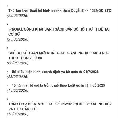
Thủ tục khai thuế hộ kinh doanh theo Quyết định 1272/QĐ-BTC
(29/05/2026)
📌NÓNG: CÔNG KHAI DANH SÁCH CÁN BỘ HỖ TRỢ THUẾ TẠI
CƠ SỞ
(30/05/2026)
CHẾ ĐỘ KẾ TOÁN MỚI NHẤT CHO DOANH NGHIỆP SIÊU NHỎ
THEO THÔNG TƯ 58
(28/05/2026)
Bỏ điều kiện kinh doanh dịch vụ kế toán từ 01/7/2026
(23/05/2026)
10 hành vi bị coi là trốn thuế theo Luật quản lý thuế 2025
(14/05/2026)
TỔNG HỢP ĐIỂM MỚI LUẬT SỐ 09/2026/QH16: DOANH NGHIỆP
VÀ HKD CẦN BIẾT
(18/05/2026)