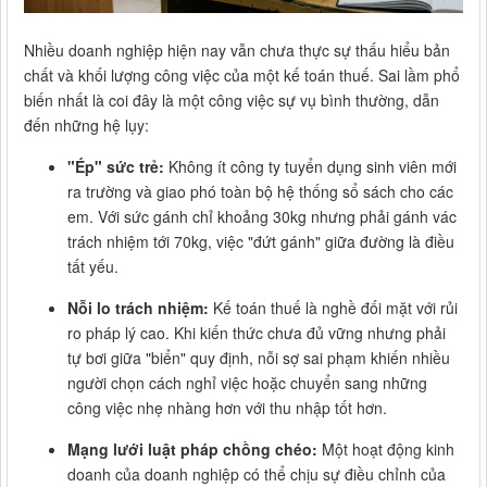
Nhiều doanh nghiệp hiện nay vẫn chưa thực sự thấu hiểu bản
chất và khối lượng công việc của một kế toán thuế. Sai lầm phổ
biến nhất là coi đây là một công việc sự vụ bình thường, dẫn
đến những hệ lụy:
"Ép" sức trẻ:
Không ít công ty tuyển dụng sinh viên mới
ra trường và giao phó toàn bộ hệ thống sổ sách cho các
em. Với sức gánh chỉ khoảng 30kg nhưng phải gánh vác
trách nhiệm tới 70kg, việc "đứt gánh" giữa đường là điều
tất yếu.
Nỗi lo trách nhiệm:
Kế toán thuế là nghề đối mặt với rủi
ro pháp lý cao. Khi kiến thức chưa đủ vững nhưng phải
tự bơi giữa "biển" quy định, nỗi sợ sai phạm khiến nhiều
người chọn cách nghỉ việc hoặc chuyển sang những
công việc nhẹ nhàng hơn với thu nhập tốt hơn.
Mạng lưới luật pháp chồng chéo:
Một hoạt động kinh
doanh của doanh nghiệp có thể chịu sự điều chỉnh của