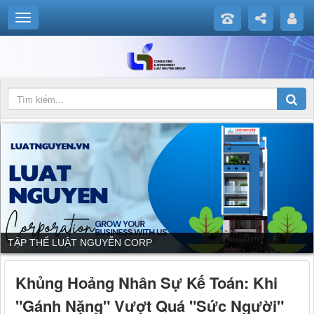
TẬP THỂ LUẬT NGUYỄN CORP
Khủng Hoảng Nhân Sự Kế Toán: Khi
"Gánh Nặng" Vượt Quá "Sức Người"