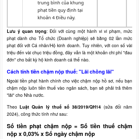
trung bình của khung
phạt tiền quy định tại
khoản 4 Điều này.
Lưu ý quan trọng
: Đối với cùng một hành vi vi phạm, mức
phạt dành cho Tổ chức (Doanh nghiệp) sẽ bằng 02 lần mức
phạt đối với Cá nhân/Hộ kinh doanh. Tuy nhiên, với con số vài
triệu đến vài chục triệu đồng, đây vẫn là một khoản chi phí "đau
đớn" cho bất kỳ hộ kinh doanh cá thể nào.
Cách tính tiền chậm nộp thuế: "Lãi chồng lãi"
Ngoài tiền phạt hành chính cho việc chậm nộp hồ sơ, nếu bạn
chậm nộp luôn tiền thuế vào ngân sách, bạn sẽ phải trả thêm
"lãi" cho Nhà nước.
Theo
Luật Quản lý thuế số 38/2019/QH14
(sửa đổi năm
2024), công thức tính như sau:
Số tiền phạt chậm nộp = Số tiền thuế chậm
nộp x 0,03% x Số ngày chậm nộp