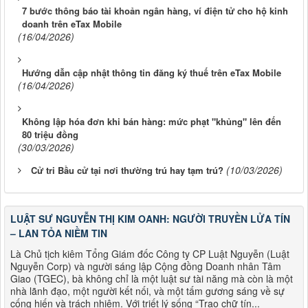
7 bước thông báo tài khoản ngân hàng, ví điện tử cho hộ kinh
doanh trên eTax Mobile
(16/04/2026)
Hướng dẫn cập nhật thông tin đăng ký thuế trên eTax Mobile
(16/04/2026)
Không lập hóa đơn khi bán hàng: mức phạt "khủng" lên đến
80 triệu đồng
(30/03/2026)
(10/03/2026)
Cử tri Bầu cử tại nơi thường trú hay tạm trú?
LUẬT SƯ NGUYỄN THỊ KIM OANH: NGƯỜI TRUYỀN LỬA TÍN
– LAN TỎA NIỀM TIN
Là Chủ tịch kiêm Tổng Giám đốc Công ty CP Luật Nguyễn (Luật
Nguyễn Corp) và người sáng lập Cộng đồng Doanh nhân Tâm
Giao (TGEC), bà không chỉ là một luật sư tài năng mà còn là một
nhà lãnh đạo, một người kết nối, và một tấm gương sáng về sự
cống hiến và trách nhiệm. Với triết lý sống “Trao chữ tín...