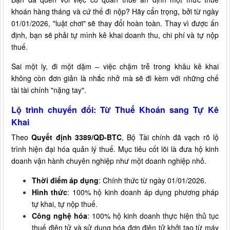
khoán hàng tháng và cứ thế đi nộp? Hãy cẩn trọng, bởi từ ngày
01/01/2026, "luật chơi" sẽ thay đổi hoàn toàn. Thay vì được ấn
định, bạn sẽ phải tự mình kê khai doanh thu, chi phí và tự nộp
thuế.
Sai một ly, đi một dặm – việc chậm trễ trong khâu kê khai
không còn đơn giản là nhắc nhở mà sẽ đi kèm với những chế
tài tài chính "nặng tay".
Lộ trình chuyển đổi: Từ Thuế Khoán sang Tự Kê
Khai
Theo
Quyết định 3389/QĐ-BTC
, Bộ Tài chính đã vạch rõ lộ
trình hiện đại hóa quản lý thuế. Mục tiêu cốt lõi là đưa hộ kinh
doanh vận hành chuyên nghiệp như một doanh nghiệp nhỏ.
Thời điểm áp dụng
: Chính thức từ ngày 01/01/2026.
Hình thức
: 100% hộ kinh doanh áp dụng phương pháp
tự khai, tự nộp thuế.
Công nghệ hóa
: 100% hộ kinh doanh thực hiện thủ tục
thuế điện tử và sử dụng hóa đơn điện tử khởi tạo từ máy