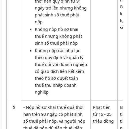
thời hạn quy định từ 91
Buộc
ngày trở lên nhưng không
khai
phát sinh số thuế phải
lục 
nộp
sơ k
Không nộp hồ sơ khai
thuế nhưng không phát
sinh số thuế phải nộp
Không nộp các phụ lục
theo quy định về quản lý
thuế đối với doanh nghiệp
có giao dịch liên kết kèm
theo hồ sơ quyết toán
thuế thu nhập doanh
nghiệp
5
- Nộp hồ sơ khai thuế quá thời
Phạt tiền
Buộc
hạn trên 90 ngày, có phát sinh
từ 15 - 25
tiền
số thuế phải nộp, và người nộp
triệu đồng
tiền
thuế đã nộp đủ tiền thuế, tiền
ngân