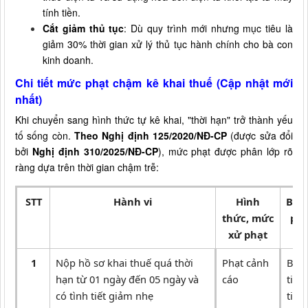
tính tiền.
Cắt giảm thủ tục
: Dù quy trình mới nhưng mục tiêu là
giảm 30% thời gian xử lý thủ tục hành chính cho bà con
kinh doanh.
Chi tiết mức phạt chậm kê khai thuế (Cập nhật mới
nhất)
Khi chuyển sang hình thức tự kê khai, "thời hạn" trở thành yếu
tố sống còn.
Theo Nghị định 125/2020/NĐ-CP
(được sửa đổi
bởi
Nghị định 310/2025/NĐ-CP
), mức phạt được phân lớp rõ
ràng dựa trên thời gian chậm trễ:
STT
Hành vi
Hình
Biệ
thức, mức
phụ
xử phạt
1
Nộp hồ sơ khai thuế quá thời
Phạt cảnh
Buộc
hạn từ 01 ngày đến 05 ngày và
cáo
tiền
có tình tiết giảm nhẹ
tiền