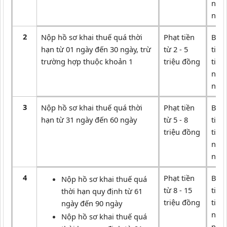
ngân
nướ
2
Nộp hồ sơ khai thuế quá thời
Phạt tiền
Buộc
hạn từ 01 ngày đến 30 ngày, trừ
từ 2 - 5
tiền
trường hợp thuộc khoản 1
triệu đồng
tiền
ngân
nướ
3
Nộp hồ sơ khai thuế quá thời
Phạt tiền
Buộc
hạn từ 31 ngày đến 60 ngày
từ 5 - 8
tiền
triệu đồng
tiền
ngân
nướ
4
Phạt tiền
Buộc
Nộp hồ sơ khai thuế quá
từ 8 - 15
tiền
thời hạn quy định từ 61
triệu đồng
tiền
ngày đến 90 ngày
ngân
Nộp hồ sơ khai thuế quá
nướ