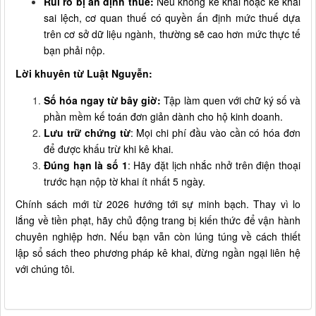
Rủi ro bị ấn định thuế:
Nếu không kê khai hoặc kê khai
sai lệch, cơ quan thuế có quyền ấn định mức thuế dựa
trên cơ sở dữ liệu ngành, thường sẽ cao hơn mức thực tế
bạn phải nộp.
Lời khuyên từ Luật Nguyễn:
Số hóa ngay từ bây giờ:
Tập làm quen với chữ ký số và
phần mềm kế toán đơn giản dành cho hộ kinh doanh.
Lưu trữ chứng từ
: Mọi chi phí đầu vào cần có hóa đơn
để được khấu trừ khi kê khai.
Đúng hạn là số 1
: Hãy đặt lịch nhắc nhở trên điện thoại
trước hạn nộp tờ khai ít nhất 5 ngày.
Chính sách mới từ 2026 hướng tới sự minh bạch. Thay vì lo
lắng về tiền phạt, hãy chủ động trang bị kiến thức để vận hành
chuyên nghiệp hơn. Nếu bạn vẫn còn lúng túng về cách thiết
lập sổ sách theo phương pháp kê khai, đừng ngần ngại liên hệ
với chúng tôi.