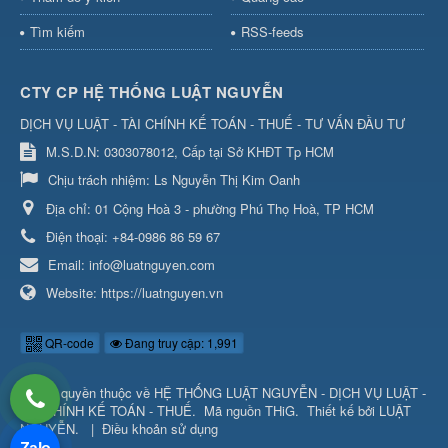
Tìm kiếm
RSS-feeds
CTY CP HỆ THỐNG LUẬT NGUYỄN
DỊCH VỤ LUẬT - TÀI CHÍNH KẾ TOÁN - THUẾ - TƯ VẤN ĐẦU TƯ
M.S.D.N: 0303078012, Cấp tại Sở KHĐT Tp HCM
Chịu trách nhiệm:
Ls Nguyễn Thị Kim Oanh
Địa chỉ:
01 Cộng Hoà 3 - phường Phú Thọ Hoà, TP HCM
Điện thoại:
+84-0986 86 59 67
Email:
info@luatnguyen.com
Website:
https://luatnguyen.vn
QR-code
Đang truy cập: 1,991
© Bản quyền thuộc về
HỆ THỐNG LUẬT NGUYỄN - DỊCH VỤ LUẬT -
TÀI CHÍNH KẾ TOÁN - THUẾ
.
Mã nguồn
THiG
.
Thiết kế bởi
LUẬT
NGUYỄN
.
|
Điều khoản sử dụng