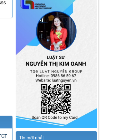
396
GTGT
Tin mới nhất