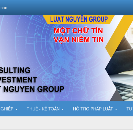
.com
NGHIỆP
THUẾ - KẾ TOÁN
HỖ TRỢ PHÁP LUẬT
TƯ