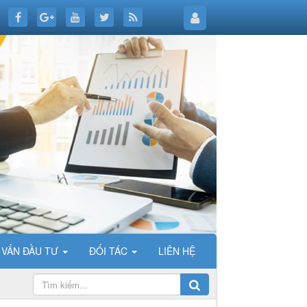
 VẤN ĐẦU TƯ
ĐỐI TÁC
LIÊN HỆ