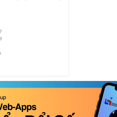
)
6)
)