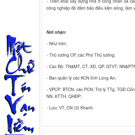
- Triển khai xây dựng nhà ở công nhân và các 
công nghiệp để đảm bảo điều kiện sống, làm v
Nơi nhận:
- Như trên;
- Thủ tướng CP, các Phó Thủ tướng;
- Các Bộ: TN&MT, CT, XD, QP, GTVT, NN&PT
- Ban quản lý các KCN tỉnh Long An;
- VPCP: BTCN, các PCN, Trợ lý TTg, TGĐ Cổn
NN, KTTH, QHĐP;
- Lưu: VT, CN (3) Khanh