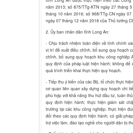
tỉnh Long An được thực hiện theo các Công
năm 2013; số 875/TTg-KTN ngày 27 tháng 5
tháng 10 năm 2016; số 968/TTg-CN ngày 07
ngày 07 tháng 12 năm 2018 của Thủ tướng Ch
2. Ủy ban nhân dân tỉnh Long An:
- Chịu trách nhiệm toàn diện về tính chính xá
vị trí đề xuất điều chỉnh, bổ sung quy hoạch 
chỉnh, bổ sung quy hoạch khu công nghiệp 
quy định của pháp luật hiện hành; không để x
quá trình triển khai thực hiện quy hoạch.
- Tiếp thu ý kiến của các Bộ, tổ chức thực hi
cơ quan liên quan xây dựng quy hoạch chi ti
phù hợp với khả năng thu hút đầu tư, tuân thủ 
quy định hiện hành; thực hiện giám sát chặ
trường tại các khu công nghiệp; thực hiện 
đổi theo các quy định hiện hành; có giải ph
trợ việc làm, đào tạo nghề cho người dân bị thu