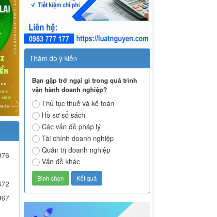
Thăm dò ý kiến
Bạn gặp trở ngại gì trong quá trình
vận hành doanh nghiệp?
Thủ tục thuế và kế toán
Hồ sơ sổ sách
Các vấn đề pháp lý
Tài chính doanh nghiệp
Quản trị doanh nghiệp
076
Vấn đề khác
472
967