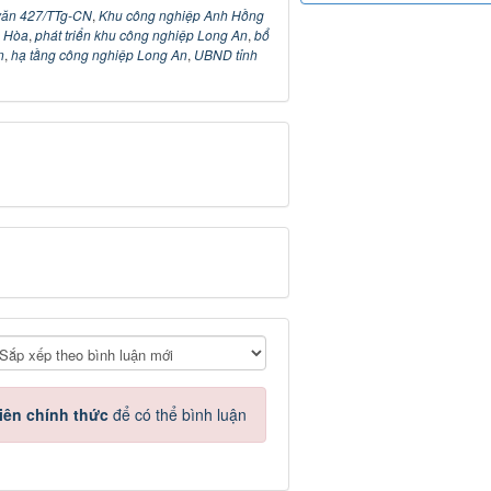
văn 427/TTg-CN
,
Khu công nghiệp Anh Hồng
c Hòa
,
phát triển khu công nghiệp Long An
,
bổ
n
,
hạ tầng công nghiệp Long An
,
UBND tỉnh
iên chính thức
để có thể bình luận