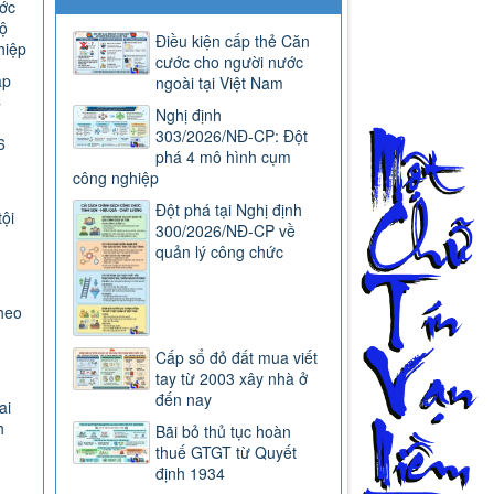
ước
ộ
Điều kiện cấp thẻ Căn
hiệp
cước cho người nước
ap
ngoài tại Việt Nam
C
Nghị định
303/2026/NĐ-CP: Đột
6
phá 4 mô hình cụm
công nghiệp
Đột phá tại Nghị định
tội
300/2026/NĐ-CP về
quản lý công chức
heo
Cấp sổ đỏ đất mua viết
tay từ 2003 xây nhà ở
đến nay
ai
h
Bãi bỏ thủ tục hoàn
thuế GTGT từ Quyết
định 1934