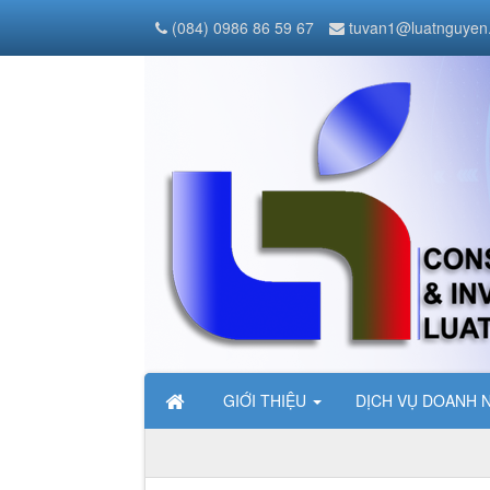
(084) 0986 86 59 67
tuvan1@luatnguyen
GIỚI THIỆU
DỊCH VỤ DOANH 