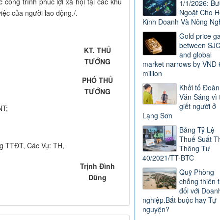
công trình phúc lợi xã hội tại các khu
1/1/2026: B
Ngoặt Cho H
iệc của người lao động./.
Kinh Doanh Và Nông Ng
Gold price g
between SJ
KT. THỦ
and global
TƯỚNG
market narrows by VND 
million
PHÓ THỦ
Khởi tố Đoàn
TƯỚNG
Văn Sáng vì 
giết người ở
NT;
Lạng Sơn
Bảng Tỷ Lệ
Thuế Suất T
g TTĐT, Các Vụ: TH,
Thông Tư
40/2021/TT-BTC
Trịnh Đình
Quỹ Phòng
Dũng
chống thiên t
đối với Doan
nghiệp.Bắt buộc hay Tự
nguyện?