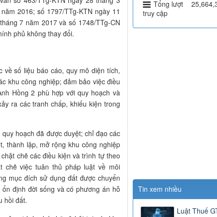
 văn số 463/TTg-KTN ngày 28 tháng 3
Tổng lượt
25,664,
 năm 2016; số 1797/TTg-KTN ngày 11
truy cập
 tháng 7 năm 2017 và số 1748/TTg-CN
ính phủ không thay đổi.
c về số liệu báo cáo, quy mô diện tích,
các khu công nghiệp; đảm bảo việc điều
Anh Hồng 2 phù hợp với quy hoạch và
ảy ra các tranh chấp, khiếu kiện trong
ện quy hoạch đã được duyệt; chỉ đạo các
ết, thành lập, mở rộng khu công nghiệp
chặt chẽ các điều kiện và trình tự theo
t chẽ việc tuân thủ pháp luật về môi
đúng mục đích sử dụng đất được chuyển
Tin xem nhiều
áp ổn định đời sống và có phương án hỗ
 hồi đất.
Luật Thuế 