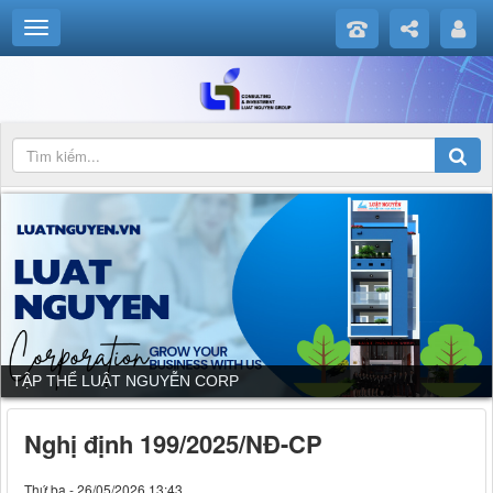
DỊCH VỤ CỦA LUẬT NGUYỄN CORP
Nghị định 199/2025/NĐ-CP
Thứ ba - 26/05/2026 13:43