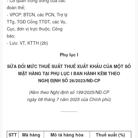
- Cơ quan trung ương của các
đoàn thể;
- VPCP: BTCN, các PCN, Trợ lý
TTg, TGĐ Cổng TTĐT, các Vụ,
Cục, đơn vị trực thuộc, Công
báo;
- Lưu: VT, KTTH (2b)
Phụ lục I
SỬA ĐỔI MỨC THUẾ SUẤT THUẾ XUẤT KHẨU CỦA MỘT SỐ
MẶT HÀNG TẠI PHỤ LỤC I BAN HÀNH KÈM THEO
NGHỊ ĐỊNH SỐ 26/2023/NĐ-CP
(Kèm theo Nghị định số 199/2025/NĐ-CP
ngày 08 tháng 7 năm 2025 của Chính phủ)
_________
STT
Mã hàng
Mô tả hàng hóa
Thuế suất (%)