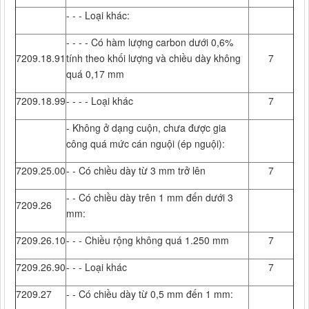
- - - Loại khác:
- - - - Có hàm lượng carbon dưới 0,6%
7209.18.91
tính theo khối lượng và chiều dày không
7
quá 0,17 mm
7209.18.99
- - - - Loại khác
7
- Không ở dạng cuộn, chưa được gia
công quá mức cán nguội (ép nguội):
7209.25.00
- - Có chiều dày từ 3 mm trở lên
7
- - Có chiều dày trên 1 mm đến dưới 3
7209.26
mm:
7209.26.10
- - - Chiều rộng không quá 1.250 mm
7
7209.26.90
- - - Loại khác
7
7209.27
- - Có chiều dày từ 0,5 mm đến 1 mm: