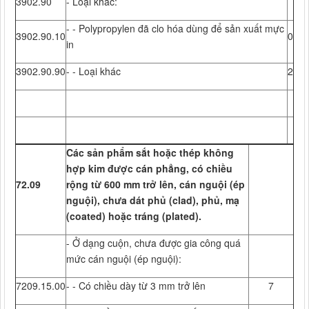
3902.90
- Loại khác:
- - Polypropylen đã clo hóa dùng để sản xuất mực
3902.90.10
0
in
3902.90.90
- - Loại khác
2
Các sản phẩm sắt hoặc thép không
hợp kim được cán phẳng, có chiều
72.09
rộng từ 600 mm trở lên, cán nguội (ép
nguội), chưa dát phủ (clad), phủ, mạ
(coated) hoặc tráng (plated).
- Ở dạng cuộn, chưa được gia công quá
mức cán nguội (ép nguội):
7209.15.00
- - Có chiều dày từ 3 mm trở lên
7