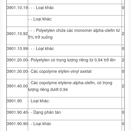
3901.10.19
- - - Loại khác
0
- - Loại khác:
- - - Polyetylen chứa các monomer alpha-olefin từ
3901.10.92
2
5% trở xuống
3901.10.99
- - - Loại khác
0
3901.20.00
- Polyetylen có trọng lượng riêng từ 0,94 trở lên
2
3901.30.00
- Các copolyme etylen-vinyl axetat
0
- Các copolyme etylene-alpha-olefin, có trọng
3901.40.00
2
lượng riêng dưới 0,94
3901.90
- Loại khác:
3901.90.40
- - Dạng phân tán
0
3901.90.90
- - Loại khác
0