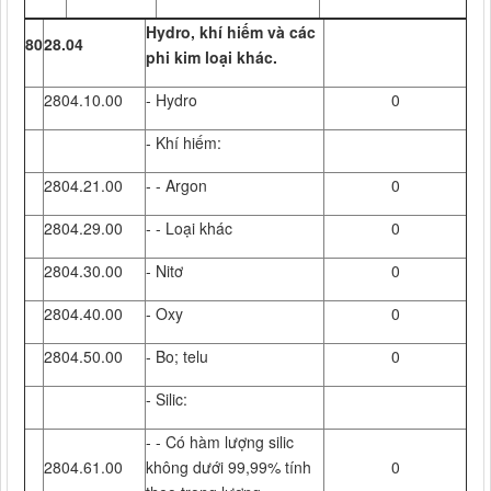
Hydro, khí hiếm và các
80
28.04
phi kim loại khác.
2804.10.00
- Hydro
0
- Khí hiếm:
2804.21.00
- - Argon
0
2804.29.00
- - Loại khác
0
2804.30.00
- Nitơ
0
2804.40.00
- Oxy
0
2804.50.00
- Bo; telu
0
- Silic:
- - Có hàm lượng silic
2804.61.00
không dưới 99,99% tính
0