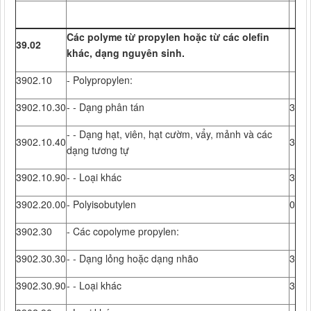
Các polyme từ propylen hoặc từ các olefin
39.02
khác, dạng nguyên sinh.
3902.10
- Polypropylen:
3902.10.30
- - Dạng phân tán
3
- - Dạng hạt, viên, hạt cườm, vẩy, mảnh và các
3902.10.40
3
dạng tương tự
3902.10.90
- - Loại khác
3
3902.20.00
- Polyisobutylen
0
3902.30
- Các copolyme propylen:
3902.30.30
- - Dạng lỏng hoặc dạng nhão
3
3902.30.90
- - Loại khác
3