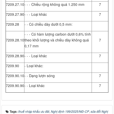
7209.27.10
- - - Chiều rộng không quá 1.250 mm
7
7209.27.90
- - - Loại khác
7
7209.28
- - Có chiều dày dưới 0,5 mm:
- - - Có hàm lượng carbon dưới 0,6% tính
7209.28.10
theo khối lượng và chiều dày không quá
7
0,17 mm
7209.28.90
- - - Loại khác
7
7209.90
- Loại khác:
7209.90.10
- - Dạng lượn sóng
7
7209.90.90
- - Loại khác
7
Tags:
thuế nhập khẩu ưu đãi
,
Nghị định 199/2025/NĐ-CP
,
sửa đổi Nghị