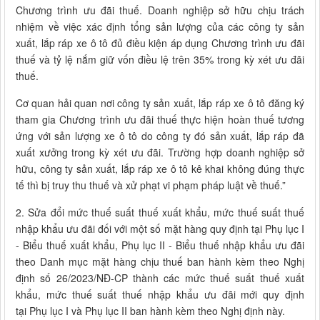
Chương trình ưu đãi thuế. Doanh nghiệp sở hữu chịu trách
nhiệm về việc xác định tổng sản lượng của các công ty sản
xuất, lắp ráp xe ô tô đủ điều kiện áp dụng Chương trình ưu đãi
thuế và tỷ lệ nắm giữ vốn điều lệ trên 35% trong kỳ xét ưu đãi
thuế.
Cơ quan hải quan nơi công ty sản xuất, lắp ráp xe ô tô đăng ký
tham gia Chương trình ưu đãi thuế thực hiện hoàn thuế tương
ứng với sản lượng xe ô tô do công ty đó sản xuất, lắp ráp đã
xuất xưởng trong kỳ xét ưu đãi. Trường hợp doanh nghiệp sở
hữu, công ty sản xuất, lắp ráp xe ô tô kê khai không đúng thực
tế thì bị truy thu thuế và xử phạt vi phạm pháp luật về thuế.”
2. Sửa đổi mức thuế suất thuế xuất khẩu, mức thuế suất thuế
nhập khẩu ưu đãi đối với một số mặt hàng quy định tại Phụ lục I
- Biểu thuế xuất khẩu, Phụ lục II - Biểu thuế nhập khẩu ưu đãi
theo Danh mục mặt hàng chịu thuế ban hành kèm theo Nghị
định số 26/2023/NĐ-CP thành các mức thuế suất thuế xuất
khẩu, mức thuế suất thuế nhập khẩu ưu đãi mới quy định
tại Phụ lục I và Phụ lục II ban hành kèm theo Nghị định này.