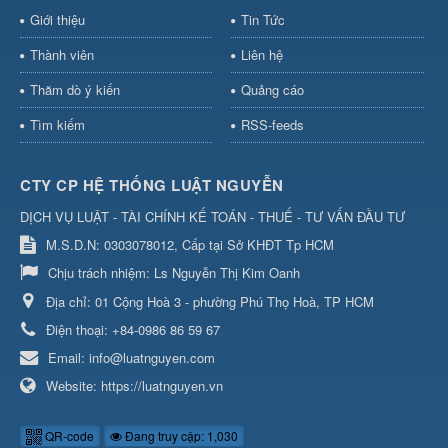
Giới thiệu
Tin Tức
Thành viên
Liên hệ
Thăm dò ý kiến
Quảng cáo
Tìm kiếm
RSS-feeds
CTY CP HỆ THỐNG LUẬT NGUYỄN
DỊCH VỤ LUẬT - TÀI CHÍNH KẾ TOÁN - THUẾ - TƯ VẤN ĐẦU TƯ
M.S.D.N: 0303078012, Cấp tại Sở KHĐT Tp HCM
Chịu trách nhiệm:
Ls Nguyễn Thị Kim Oanh
Địa chỉ:
01 Cộng Hoà 3 - phường Phú Thọ Hoà, TP HCM
Điện thoại:
+84-0986 86 59 67
Email:
info@luatnguyen.com
Website:
https://luatnguyen.vn
QR-code
Đang truy cập: 1,030