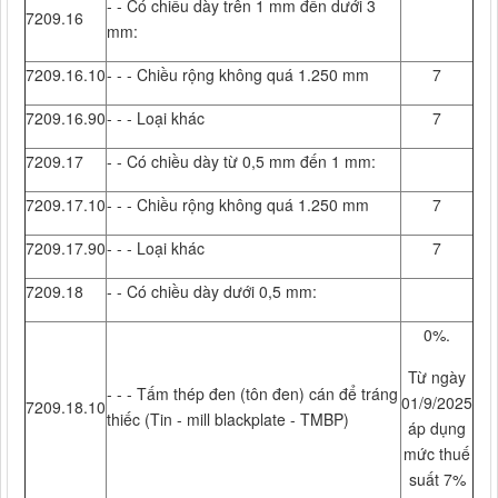
- - Có chiều dày trên 1 mm đến dưới 3
7209.16
mm:
7209.16.10
- - - Chiều rộng không quá 1.250 mm
7
7209.16.90
- - - Loại khác
7
7209.17
- - Có chiều dày từ 0,5 mm đến 1 mm:
7209.17.10
- - - Chiều rộng không quá 1.250 mm
7
7209.17.90
- - - Loại khác
7
7209.18
- - Có chiều dày dưới 0,5 mm:
0%.
Từ ngày
- - - Tấm thép đen (tôn đen) cán để tráng
01/9/2025
7209.18.10
thiếc (Tin - mill blackplate - TMBP)
áp dụng
mức thuế
suất 7%