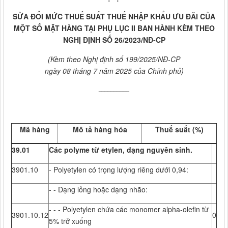
SỬA ĐỔI MỨC THUẾ SUẤT THUẾ NHẬP KHẨU ƯU ĐÃI CỦA
MỘT SỐ MẶT HÀNG TẠI PHỤ LỤC II BAN HÀNH KÈM THEO
NGHỊ ĐỊNH SỐ 26/2023/NĐ-CP
(Kèm theo Nghị định số 199/2025/NĐ-CP
ngày 08 tháng 7 năm 2025 của Chính phủ)
__________
Mã hàng
Mô tả hàng hóa
Thuế suất (%)
39.01
Các polyme từ etylen, dạng nguyên sinh.
3901.10
- Polyetylen có trọng lượng riêng dưới 0,94:
- - Dạng lỏng hoặc dạng nhão:
- - - Polyetylen chứa các monomer alpha-olefin từ
3901.10.12
0
5% trở xuống