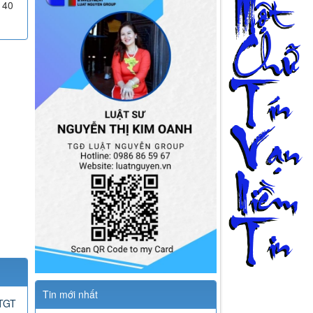
140
Tin mới nhất
GTGT