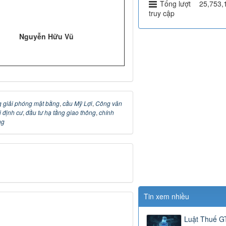
Tổng lượt
25,753,
truy cập
Nguyễn Hữu Vũ
g giải phóng mặt bằng
,
cầu Mỹ Lợi
,
Công văn
i định cư
,
đầu tư hạ tầng giao thông
,
chính
ng
Tin xem nhiều
Luật Thuế 