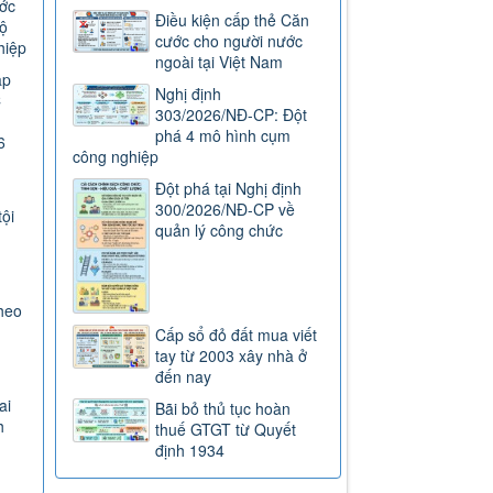
ước
Điều kiện cấp thẻ Căn
ộ
cước cho người nước
hiệp
ngoài tại Việt Nam
ap
Nghị định
C
303/2026/NĐ-CP: Đột
phá 4 mô hình cụm
6
công nghiệp
Đột phá tại Nghị định
300/2026/NĐ-CP về
tội
quản lý công chức
heo
Cấp sổ đỏ đất mua viết
tay từ 2003 xây nhà ở
đến nay
ai
Bãi bỏ thủ tục hoàn
h
thuế GTGT từ Quyết
định 1934