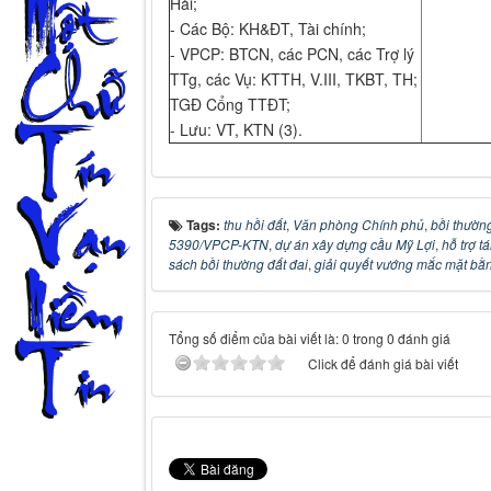
Hải;
- Các Bộ: KH&ĐT, Tài chính;
- VPCP: BTCN, các PCN, các Trợ lý
TTg, các Vụ: KTTH, V.III, TKBT, TH;
TGĐ Cổng TTĐT;
- Lưu: VT, KTN (3).
Tags:
thu hồi đất
,
Văn phòng Chính phủ
,
bồi thườn
5390/VPCP-KTN
,
dự án xây dựng cầu Mỹ Lợi
,
hỗ trợ tá
sách bồi thường đất đai
,
giải quyết vướng mắc mặt bằ
Tổng số điểm của bài viết là: 0 trong 0 đánh giá
Click để đánh giá bài viết