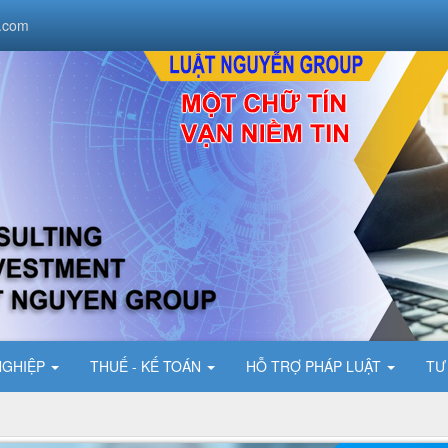
.com
NGHIỆP
THUẾ - KẾ TOÁN
HỖ TRỢ PHÁP LUẬT
TƯ