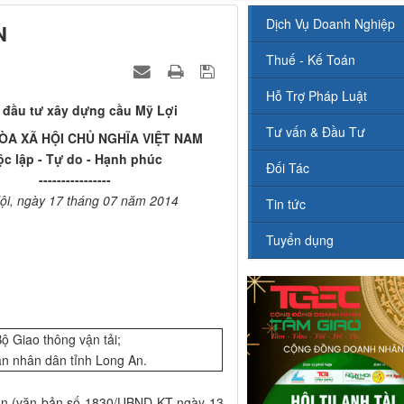
Dịch Vụ Doanh Nghiệp
N
Thuế - Kế Toán
Hỗ Trợ Pháp Luật
 đầu tư xây dựng cầu Mỹ Lợi
Tư vấn & Đầu Tư
A XÃ HỘI CHỦ NGHĨA VIỆT NAM
ộc lập - Tự do - Hạnh phúc
Đối Tác
----------------
ội, ngày 17 tháng 07 năm 2014
Tin tức
Tuyển dụng
Bộ Giao thông vận tải;
an nhân dân tỉnh Long An.
 An (văn bản số 1830/UBND-KT ngày 13