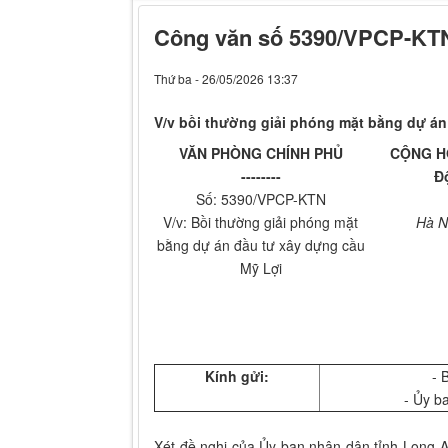
Công văn số 5390/VPCP-KT
Thứ ba - 26/05/2026 13:37
V/v bồi thường giải phóng mặt bằng dự án
VĂN PHÒNG CHÍNH PHỦ
CỘNG HÒ
--------
Đ
Số: 5390/VPCP-KTN
V/v: Bồi thường giải phóng mặt
Hà N
bằng dự án đầu tư xây dựng cầu
Mỹ Lợi
Kính gửi:
- 
- Ủy b
Xét đề nghị của Ủy ban nhân dân tỉnh Long