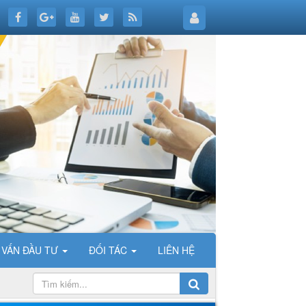
 VẤN ĐẦU TƯ
ĐỐI TÁC
LIÊN HỆ