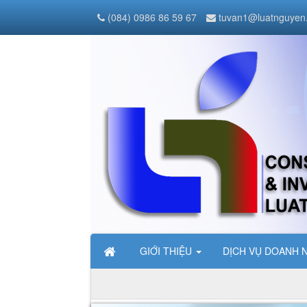
(084) 0986 86 59 67
tuvan1@luatnguyen
GIỚI THIỆU
DỊCH VỤ DOANH 