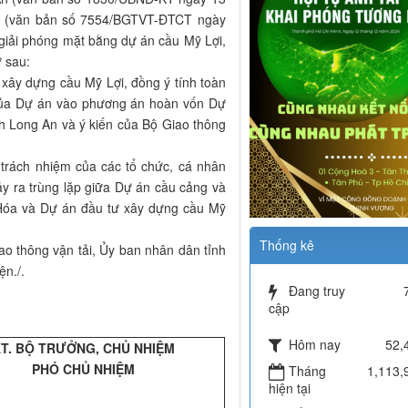
ải (văn bản số 7554/BGTVT-ĐTCT ngày
 giải phóng mặt bằng dự án cầu Mỹ Lợi,
 sau:
 xây dựng cầu Mỹ Lợi, đồng ý tính toàn
 của Dự án vào phương án hoàn vốn Dự
h Long An và ý kiến của Bộ Giao thông
trách nhiệm của các tổ chức, cá nhân
ảy ra trùng lặp giữa Dự án cầu cảng và
Hóa và Dự án đầu tư xây dựng cầu Mỹ
Thống kê
o thông vận tải, Ủy ban nhân dân tỉnh
ện./.
Đang truy
cập
Hôm nay
52,
T. BỘ TRƯỞNG, CHỦ NHIỆM
PHÓ CHỦ NHIỆM
Tháng
1,113,
hiện tại