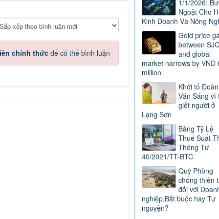
1/1/2026: B
Ngoặt Cho H
Kinh Doanh Và Nông Ng
Gold price g
between SJ
iên chính thức
để có thể bình luận
and global
market narrows by VND 
million
Khởi tố Đoàn
Văn Sáng vì 
giết người ở
Lạng Sơn
Bảng Tỷ Lệ
Thuế Suất T
Thông Tư
40/2021/TT-BTC
Quỹ Phòng
chống thiên t
đối với Doan
nghiệp.Bắt buộc hay Tự
nguyện?