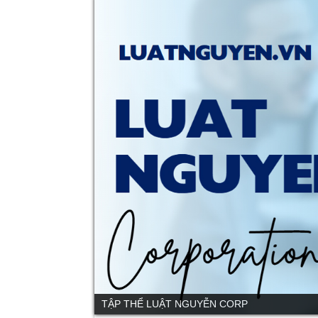
TẬP THỂ LUẬT NGUYỄN CORP